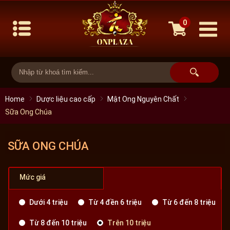
0
Home
Dược liệu cao cấp
Mật Ong Nguyên Chất
Sữa Ong Chúa
SỮA ONG CHÚA
Mức giá
Dưới 4 triệu
Từ 4 đền 6 triệu
Từ 6 đến 8 triệu
Từ 8 đến 10 triệu
Trên 10 triệu