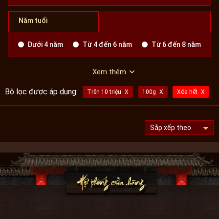
Năm tuổi
Dưới 4 năm
Từ 4 đến 6 năm
Từ 6 đến 8 năm
Xem thêm
Bộ lọc được áp dụng:
Trên 10 triệu
100g
Xóa hết