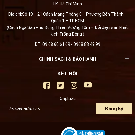
LK: Hồ Chí Minh
Địa chỉ:Số 19 – 21 Cách Mạng Tháng 8 – Phường Bến Thành –
Quận 1 – TP.HCM
(Cách Ngã Sáu Phù Đổng Thiên Vương 10m – Đối diện sân khấu
kịch Trống Đồng )
ĐT: 09.68.60.61.69 - 0968.88.49.99
CHÍNH SÁCH & BẢO HÀNH
KẾT NỐI
Onplaza
Đăng ký