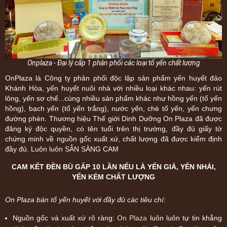
Onplaza - Đại lý cấp 1 phân phối các loại tổ yến chất lượng
OnPlaza là Công ty phân phối độc lập sản phẩm yến huyết đảo
Khánh Hòa, yến huyết nuôi nhà với nhiều loại khác nhau: yến rút
lông, yến sơ chế...cùng nhiều sản phẩm khác như hồng yến (tổ yến
hồng), bạch yến (tổ yến trắng), nước yến, chè tổ yến, yến chưng
đường phèn. Thương hiệu Thế giới Dinh Dưỡng On Plaza đã được
đăng ký độc quyền, có tên tuổi trên thị trường, đầy đủ giấy tờ
chứng minh về nguồn gốc xuất xứ, chất lượng đã được kiểm định
đầy đủ. Luôn luôn SẴN SÀNG CAM
CAM KẾT ĐỀN BÙ GẤP 10 LẦN NẾU LÀ YẾN GIẢ, YẾN NHÁI,
YẾN KÉM CHẤT LƯỢNG
On Plaza bán tổ yến huyết với đầy đủ các tiêu chí:
Nguồn gốc và xuất xứ rõ ràng:
On Plaza
luôn luôn tự tin khẳng