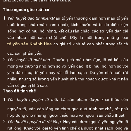
T
heo nguồn gốc xuất xứ
Yến huyết đảo tự nhiên:
Màu tổ yến thường đậm hơn màu tổ yến
nuôi trong nhà (màu cam nhạt), kích thước và to do điều kiện
sống, hơi có mùi hôi nồng, kết cấu rắn chắc, các sợi yến đan cài
vào nhau một cách chặt chẽ. Đây là một trong những loại
tổ yến sào Khánh Hòa
có giá trị kinh tế cao nhất trong tất cả
các sản phẩm yến.
Yến huyết tổ nuôi nhà:
Thường có màu hơi đục, tổ có kết cấu
mỏng và thường nhỏ hơn so với yến đảo. Ít bị mùi hôi hơn so với
yến đảo. Loại tổ yến này rất dễ làm sạch. Dù yến nhà nuôi rất
nhiều nhưng số lượng yến huyết nhà thu hoạch được khá ít nên
vẫn có giá trị khá cao.
T
heo độ tinh chế
Yến huyết nguyên tổ thô
:
Là sản phẩm được khai thác còn
nguyên tổ, vẫn còn lông và chưa qua quá trình sơ chế, rất phù
hợp dùng cho những người thiếu máu và người sau phẫu thuật.
Yến huyết nguyên tổ rút lông:
Hay còn được gọi là yến nguyên tổ
rút lông. Khác với loại tổ yến tinh chế đã được nhặt sạch lông và