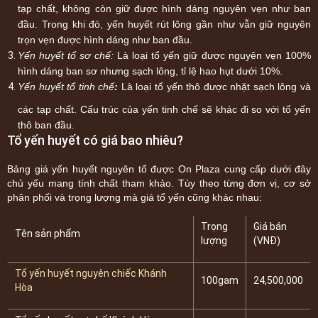
tạp chất, không còn giữ được hình dáng nguyên vẹn như ban
đầu. Trong khi đó, yến huyết rút lông gần như vẫn giữ nguyên
trọn vẹn được hình dáng như ban đầu.
Yến huyết tổ sơ chế:
Là loại tổ yến giữ được nguyên vẹn 100%
hình dáng ban sơ nhưng sạch lông, tỉ lệ hao hụt dưới 10%.
Yến huyết tổ tinh chế
:
Là loại tổ yến thô được nhặt sạch lông và
các tạp chất. Cấu trúc của yến tinh chế sẽ khác đi so với tổ yến
thô ban đầu.
Tổ yến huyết có giá bao nhiêu?
Bảng giá yến huyết nguyên tổ được On Plaza cung cấp dưới đây
chủ yếu mang tính chất tham khảo. Tùy theo từng đơn vị, cơ sở
phân phối và trọng lượng mà giá tổ yến cũng khác nhau:
Trọng
Giá bán
Tên sản phẩm
lượng
(VNĐ)
Tổ yến huyết nguyên chiếc Khánh
100gam
24,500,000
Hòa