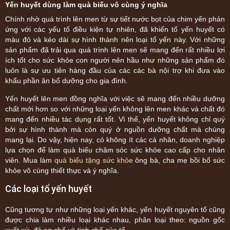
Yến huyết dùng làm quà biếu vô cùng ý nghĩa
Chính nhờ quá trình lên men từ sự tiết nước bọt của chim yến phản
ứng với các yếu tố điều kiện tự nhiên, đã khiến tổ yến huyết có
màu đỏ và kéo dài sự hình thành nên loại tổ yến này. Với những
sản phẩm đã trải qua quá trình lên men sẽ mang đến rất nhiều lợi
ích tốt cho sức khỏe con người nên hầu như những sản phẩm đó
luôn là sự ưu tiên hàng đầu của các các bà nội trợ khi đưa vào
khẩu phần ăn bổ dưỡng cho gia đình.
Yến huyết lên men đồng nghĩa với việc sẽ mang đến nhiều dưỡng
chất mới hơn so với những loại yến không lên men khác và chất đó
mang đến nhiều tác dụng rất tốt. Vì thế, yến huyết không chỉ quý
bởi sự hình thành mà còn quý ở nguồn dưỡng chất mà chúng
mang lại. Do vậy, hiện nay, có không ít các cá nhân, doanh nghiệp
lựa chọn để làm quà biếu chăm sóc sức khỏe cao cấp cho nhân
viên. Mua làm
quà biếu tặng sức khỏe
ông bà, cha mẹ bồi bổ sức
khỏe vô cùng thiết thực và ý nghĩa.
Các loại tổ yến huyết
Cũng tương tự như những loại yến khác, yến huyết nguyên tổ cũng
được chia làm nhiều loại khác nhau, phân loại theo: nguồn gốc
xuất xứ, độ sơ chế và tinh chế của tổ.