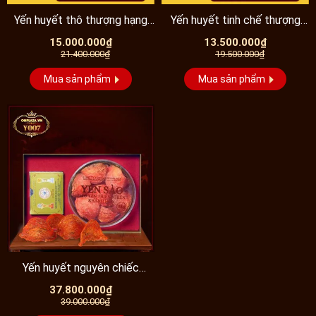
Yến huyết thô thượng hạng
Yến huyết tinh chế thượng
loại 100gr/hộp - Y072
hạng cao cấp (100g/hộp)
15.000.000₫
13.500.000₫
21.400.000₫
19.500.000₫
Y061...
Mua sản phẩm
Mua sản phẩm
Yến huyết nguyên chiếc
Khánh Hòa hộp 100g-Y007
37.800.000₫
39.000.000₫