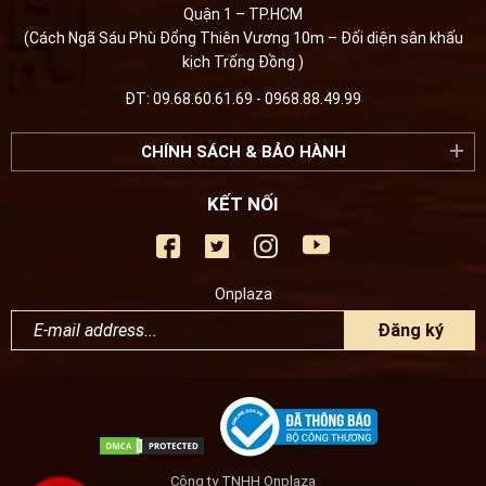
Quận 1 – TP.HCM
(Cách Ngã Sáu Phù Đổng Thiên Vương 10m – Đối diện sân khấu
kịch Trống Đồng )
ĐT: 09.68.60.61.69 - 0968.88.49.99
CHÍNH SÁCH & BẢO HÀNH
KẾT NỐI
Onplaza
Đăng ký
Công ty TNHH Onplaza