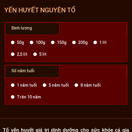
YẾN HUYẾT NGUYÊN TỔ
Định lượng
50g
100g
150g
200g
1 lít
2,5 lít
5 lít
Số năm tuổi
1 năm tuổi
5 năm tuổi
8 năm tuổi
Trên 10 năm
Tổ yến huyết giá trị dinh dưỡng cho sức khỏe cả gia