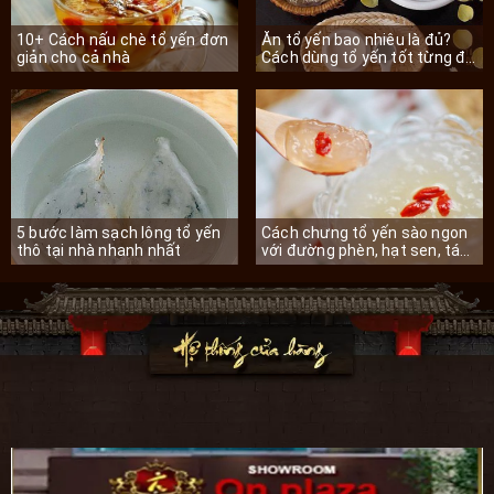
10+ Cách nấu chè tổ yến đơn
Ăn tổ yến bao nhiêu là đủ?
giản cho cả nhà
Cách dùng tổ yến tốt từng độ
tuổi
5 bước làm sạch lông tổ yến
Cách chưng tổ yến sào ngon
thô tại nhà nhanh nhất
với đường phèn, hạt sen, táo
đỏ