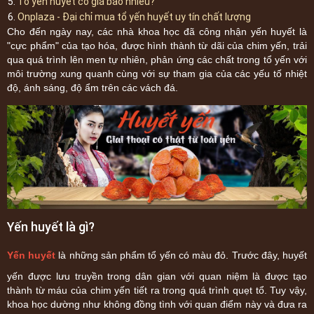
Tổ yến huyết có giá bao nhiêu?
Onplaza - Đại chỉ mua tổ yến huyết uy tín chất lượng
Cho đến ngày nay, các nhà khoa học đã công nhận yến huyết là
"cực phẩm" của tạo hóa, được hình thành từ dãi của chim yến, trải
qua quá trình lên men tự nhiên, phản ứng các chất trong tổ yến với
môi trường xung quanh cùng với sự tham gia của các yếu tố nhiệt
độ, ánh sáng, độ ẩm trên các vách đá.
Yến huyết là gì?
Yến huyết
là những sản phẩm tổ yến có màu đỏ. Trước đây, huyết
yến được lưu truyền trong dân gian với quan niệm là được tạo
thành từ máu của chim yến tiết ra trong quá trình quẹt tổ. Tuy vậy,
khoa học dường như không đồng tình với quan điểm này và đưa ra