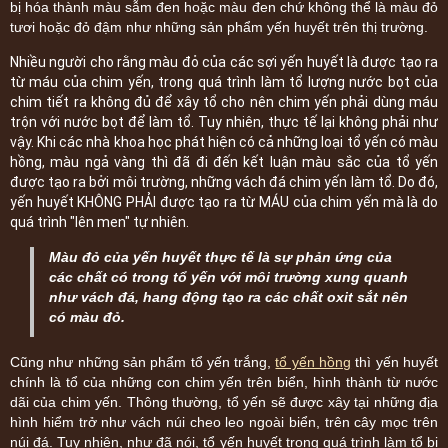
bị hóa thành màu sẫm đen hoặc màu đen chứ không thể là màu đỏ
tươi hoặc đỏ đậm như những sản phẩm yến huyết trên thị trường.
Nhiều người cho rằng màu đỏ của các sợi yến huyết là được tạo ra
từ máu của chim yến, trong quá trình làm tổ lượng nước bọt của
chim tiết ra không đủ để xây tổ cho nên chim yến phải dùng máu
trộn với nước bọt để làm tổ. Tuy nhiên, thực tế lại không phải như
vậy. Khi các nhà khoa học phát hiện có cả những loại tổ yến có màu
hồng, màu ngả vàng thì đã đi đến kết luận màu sắc của tổ yến
được tạo ra bởi môi trường, những vách đá chim yến làm tổ. Do đó,
yến huyết KHÔNG PHẢI được tạo ra từ MÁU của chim yến mà là do
quá trình "lên men" tự nhiên.
Màu đỏ của yến huyết thực tế là sự phản ứng của
các chất có trong tổ yến với môi trường xung quanh
như vách đá, hang động tạo ra các chất oxit sắt nên
có màu đỏ.
Cũng như những sản phẩm tổ yến trắng,
tổ yến hồng
thì yến huyết
chính là tổ của những con chim yến trên biển, hình thành từ nước
dãi của chim yến. Thông thường, tổ yến sẽ được xây tại những địa
hình hiểm trở như vách núi cheo leo ngoài biển, trên cây mọc trên
núi đá. Tuy nhiên, như đã nói, tổ yến huyết trong quá trình làm tổ bị