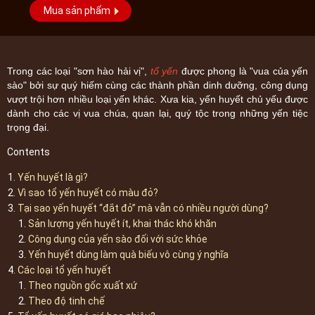
Mua sản phẩm
Trong các loại "sơn hào hải vị",
tổ yến
được phong là "vua của yến
sào" bởi sự quý hiếm cùng các thành phần dinh dưỡng, công dụng
vượt trội hơn nhiều loại yến khác. Xưa kia, yến huyết chủ yếu được
dành cho các vị vua chúa, quan lại, quý tộc trong những yến tiệc
trọng đại.
Contents
Yến huyết là gì?
Vì sao tổ yến huyết có màu đỏ?
Tại sao yến huyết “đắt đỏ” mà vẫn có nhiều người dùng?
Sản lượng yến huyết ít, khai thác khó khăn
Công dụng của yến sào đối với sức khỏe
Yến huyết dùng làm quà biếu vô cùng ý nghĩa
Các loại tổ yến huyết
Theo nguồn gốc xuất xứ
Theo độ tinh chế