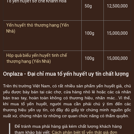
Tổ yến huyết sơ chế Khánh Hòa
50g
12,500,000
Yến huyết thô thượng hạng (Yến
Nhà)
100g
15,000,000
Hộp quà biếu yến huyết tinh chế
100g
15,000,000
thượng hạng (Yến Nhà)
Onplaza - Đại chỉ mua tổ yến huyết uy tín chất lượng
Trên thị trường Việt Nam, có rất nhiều sản phẩm yến huyết giả, chủ
yếu được bày bán tại các chợ, cửa hàng nhỏ lẻ hoặc các cá nhân
bán trao tay, hoàn toàn không có thương hiệu, nhãn mác...Vì thế,
khi mua tổ yến huyết, người mua cần phải chú ý tìm đến các
thương hiệu yến uy tín, có đầy đủ giấy tờ chứng minh nguồn gốc
xuất xứ, chứng nhận từ những cơ quan chức năng có thẩm quyền.
Để tránh mua phải hàng giả kém chất lượng khách hàng
tham khảo bài viết:
Cách phân biệt tổ yến thật giả đơn