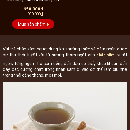
Quốc thượng hạng loại 100...
650.000₫
930.000₫
Mua sản phẩm
Với trà nhân sâm người dùng khi thưởng thức sẽ cảm nhận được
sự thư thái tuyệt vời từ hương thơm ngát của
nhân sâm
, vị rất
ngon, từng ngụm trà sâm uống đến đâu sẽ thấy khỏe khoắn đến
đấy, các dưỡng chất trong nhân sâm đi vào cơ thể làm dịu nhẹ
trạng thái căng thẳng, mệt mỏi.