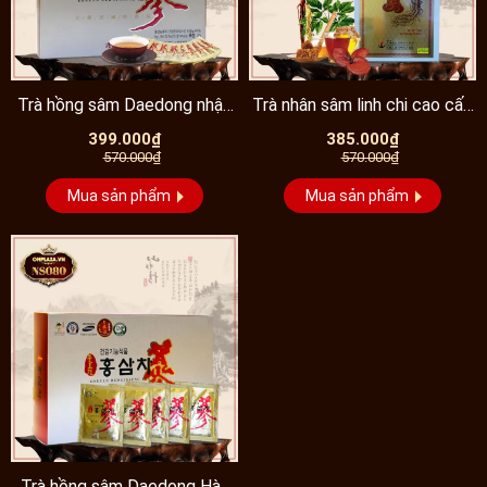
Trà hồng sâm Daedong nhập
Trà nhân sâm linh chi cao cấp
khẩu Hàn Quốc loại 50...
nhập khẩu Hàn...
399.000₫
385.000₫
570.000₫
570.000₫
Mua sản phẩm
Mua sản phẩm
Trà hồng sâm Daedong Hàn