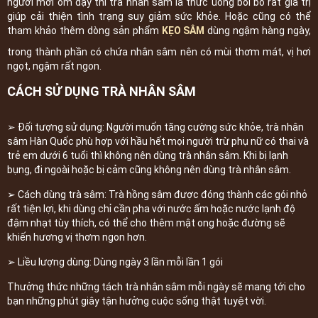
người mới ốm dậy thì trà nhân sâm là thức uống bồi bổ rất giá trị
giúp cải thiện tình trạng suy giảm sức khỏe. Hoặc cũng có thể
tham khảo thêm dòng sản phẩm
KẸO SÂM
dùng ngậm hàng ngày,
trong thành phần có chứa nhân sâm nên có mùi thơm mát, vị hơi
ngọt, ngậm rất ngon.
CÁCH SỬ DỤNG TRÀ NHÂN SÂM
➢ Đối tượng sử dụng: Người muốn tăng cường sức khỏe, trà nhân
sâm Hàn Quốc phù hợp với hầu hết mọi người trừ phụ nữ có thai và
trẻ em dưới 6 tuổi thì không nên dùng trà nhân sâm. Khi bị lạnh
bụng, đi ngoài hoặc bị cảm cũng không nên dùng trà nhân sâm.
➢ Cách dùng trà sâm: Trà hồng sâm được đóng thành các gói nhỏ
rất tiện lợi, khi dùng chỉ cần pha với nước ấm hoặc nước lạnh độ
đậm nhạt tùy thích, có thể cho thêm mật ong hoặc đường sẽ
khiến hương vị thơm ngon hơn.
➢ Liều lượng dùng: Dùng ngày 3 lần mỗi lần 1 gói
Thưởng thức những tách trà nhân sâm mỗi ngày sẽ mang tới cho
bạn những phút giây tận hưởng cuộc sống thật tuyệt vời.