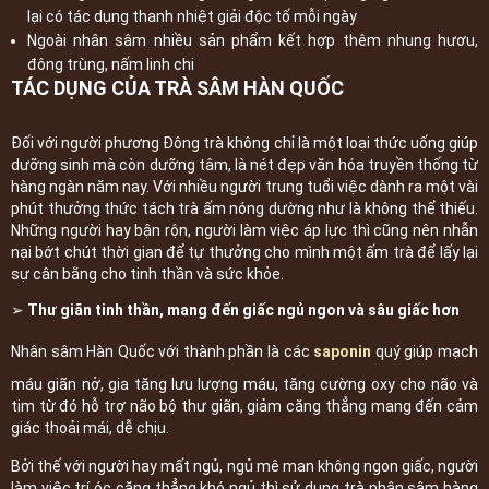
lại có tác dụng thanh nhiệt giải độc tố mỗi ngày
Ngoài nhân sâm nhiều sản phẩm kết hợp thêm nhung hươu,
đông trùng, nấm linh chi
TÁC DỤNG CỦA TRÀ SÂM HÀN QUỐC
Đối với người phương Đông trà không chỉ là một loại thức uống giúp
dưỡng sinh mà còn dưỡng tâm, là nét đẹp văn hóa truyền thống từ
hàng ngàn năm nay. Với nhiều người trung tuổi việc dành ra một vài
phút thưởng thức tách trà ấm nóng dường như là không thể thiếu.
Những người hay bận rộn, người làm việc áp lực thì cũng nên nhẫn
nại bớt chút thời gian để tự thưởng cho mình một ấm trà để lấy lại
sự cân bằng cho tinh thần và sức khỏe.
➢ Thư giãn tinh thần, mang đến giấc ngủ ngon và sâu giấc hơn
Nhân sâm Hàn Quốc với thành phần là các
saponin
quý giúp mạch
máu giãn nở, gia tăng lưu lượng máu, tăng cường oxy cho não và
tim từ đó hỗ trợ não bộ thư giãn, giảm căng thẳng mang đến cảm
giác thoải mái, dễ chịu.
Bởi thế với người hay mất ngủ, ngủ mê man không ngon giấc, người
làm việc trí óc căng thẳng khó ngủ thì sử dụng trà nhân sâm hàng