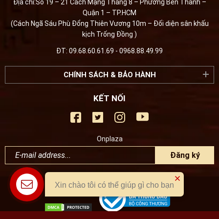
Địa chỉ:Số 19 – 21 Cách Mạng Tháng 8 – Phường Bến Thành –
Quận 1 – TP.HCM
(Cách Ngã Sáu Phù Đổng Thiên Vương 10m – Đối diện sân khấu
kịch Trống Đồng )
ĐT: 09.68.60.61.69 - 0968.88.49.99
CHÍNH SÁCH & BẢO HÀNH
KẾT NỐI
Onplaza
Đăng ký
Xin chào tôi có thể giúp gì cho bạn