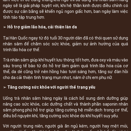
ngày sẽ là giải pháp tuyệt vời, khi hệ thần kinh được điều chỉnh có
được sự cân bằng sẽ khiến ngủ ngon giấc hơn, ban ngày làm việc
tỉnh táo tập trung hơn.
➢ Hỗ trợ giảm lão hóa, cải thiện làn da
Tại Hàn Quốc ngay từ độ tuổi 30 người dân đã có thói quen sử dụng
nhân sâm để chăm sóc sức khỏe, giảm sự ảnh hưởng của quá
trình lão hóa cơ thể.
Trà nhân sâm giúp khí huyết lưu thông tốt hơn, đưa oxy và máu vào
sâu trong tế bào từ đó hỗ trợ làm giảm quá trình lão hóa của cơ
thể, da dẻ cũng trở nên hồng hào tươi sáng hơn, tăng sự đàn hồi
cho da cải thiện tình trạng mụn nhọt, nám ở chị em phụ nữ.
➢ Tăng cường sức khỏe với người thể trạng yếu
Uống trà nhân sâm hàng ngày là cách bổ sung dinh dưỡng giúp
nâng cao sức khỏe, các dưỡng chất và thành phần saponin nhân
sâm phong phú hỗ trợ giúp tăng cường hệ miễn dịch trong cơ thể,
điều bổ nguyên khí, tăng cường sức khỏe do khí huyết suy yếu.
Với người trung niên, người già ăn ngủ kém, người hay mệt mỏi,