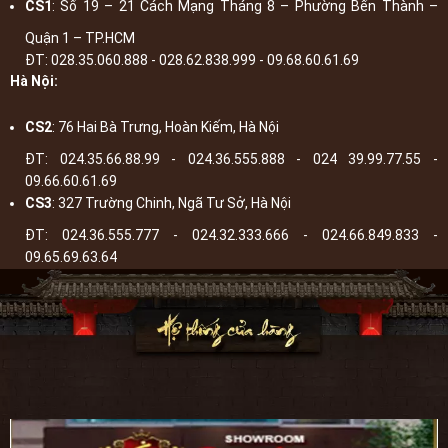
CS1
: Số 19 – 21 Cách Mạng Tháng 8 – Phường Bến Thành –
Quận 1 – TP.HCM
ĐT: 028.35.060.888 - 028.62.838.999 - 09.68.60.61.69
Hà Nội:
CS2
: 76 Hai Bà Trưng, Hoàn Kiếm, Hà Nội
ĐT: 024.35.66.88.99 - 024.36.555.888 - 024 39.99.77.55 -
09.66.60.61.69
CS3
: 327 Trường Chinh, Ngã Tư Sở, Hà Nội
ĐT: 024.36.555.777 - 024.32.333.666 - 024.66.849.833 -
09.65.69.63.64