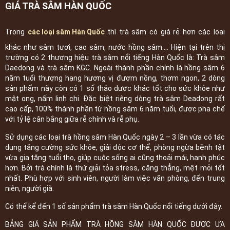
GIÁ TRÀ SÂM HÀN QUỐC
Trong
các loại sâm Hàn Quốc
thì trà sâm có giá rẻ hơn các loại
khác như sâm tươi, cao sâm, nước hồng sâm.... Hiện tại trên thị
trường có 2 thương hiệu trà sâm nổi tiếng Hàn Quốc là: Trà sâm
Daedong và trà sâm KGC. Ngoài thành phần chính là hồng sâm 6
năm tuổi thượng hạng hương vị đượm nồng, thơm ngon, 2 dòng
sản phẩm này còn có 1 số thảo dược khác tốt cho sức khỏe như
mật ong, nấm linh chi. Đặc biệt riêng dòng trà sâm Deadong rất
cao cấp, 100% thành phần từ hồng sâm 6 năm tuổi, được pha chế
với tỷ lệ cân bằng giữa rễ chính và rễ phụ.
Sử dụng các loại trà hồng sâm Hàn Quốc ngày 2 – 3 lần vừa có tác
dụng tăng cường sức khỏe, giải độc cơ thể, phòng ngừa bệnh tật
vừa gia tăng tuổi thọ, giúp cuộc sống ai cũng thoải mái, hạnh phúc
hơn. Bởi trà chính là thứ giải tỏa stress, căng thẳng, mệt mỏi tốt
nhất. Phù hợp với sinh viên, người làm việc văn phòng, đến trung
niên, người già.
Có thể kể đến 1 số sản phẩm trà sâm Hàn Quốc nổi tiếng dưới đây.
BẢNG GIÁ SẢN PHẨM TRÀ HỒNG SÂM HÀN QUỐC ĐƯỢC ƯA