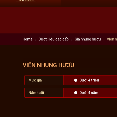
HN:
0966 60 61 69
HCM:
09 68 60 61 69
Home
Dược liệu cao cấp
Giá nhung hươu
Viên 
VIÊN NHUNG HƯƠU
Mức giá
Dưới 4 triệu
Năm tuổi
Dưới 4 năm