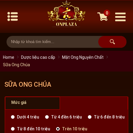
0
Home
Dược liệu cao cấp
Mật Ong Nguyên Chất
Sữa Ong Chúa
SỮA ONG CHÚA
Mức giá
Dưới 4 triệu
Từ 4 đền 6 triệu
Từ 6 đến 8 triệu
Từ 8 đến 10 triệu
Trên 10 triệu