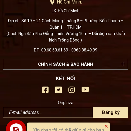
Hồ Chí Minh:
LK: Hồ Chí Minh
Địa chỉ:Số 19 – 21 Cách Mạng Tháng 8 – Phường Bến Thành –
Quận 1 – TP.HCM
(Cách Ngã Sáu Phù Đổng Thiên Vương 10m – Đối diện sân khấu
kịch Trống Đồng )
ĐT: 09.68.60.61.69 - 0968.88.49.99
CHÍNH SÁCH & BẢO HÀNH
KẾT NỐI
Onplaza
Đăng ký
Xin chào tôi có thể giúp gì cho bạn