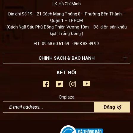
LK: Hồ Chí Minh
Địa chỉ:Số 19 – 21 Cách Mạng Tháng 8 – Phường Bến Thành –
Quận 1 – TP.HCM
(Cách Ngã Sáu Phù Đổng Thiên Vương 10m – Đối diện sân khấu
kịch Trống Đồng )
ĐT: 09.68.60.61.69 - 0968.88.49.99
CHÍNH SÁCH & BẢO HÀNH
KẾT NỐI
Onplaza
Đăng ký