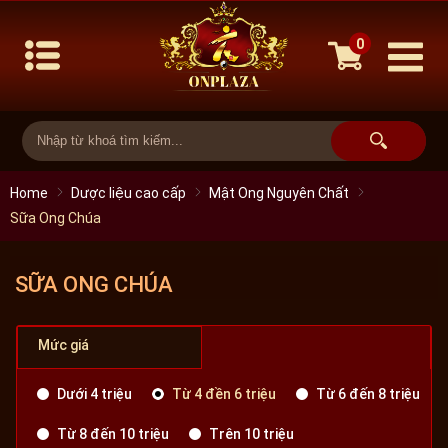
0
Home
Dược liệu cao cấp
Mật Ong Nguyên Chất
Sữa Ong Chúa
SỮA ONG CHÚA
Mức giá
Dưới 4 triệu
Từ 4 đền 6 triệu
Từ 6 đến 8 triệu
Từ 8 đến 10 triệu
Trên 10 triệu