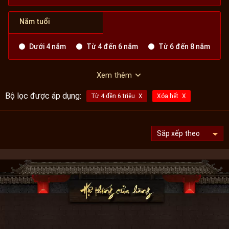
Năm tuổi
Dưới 4 năm
Từ 4 đến 6 năm
Từ 6 đến 8 năm
Xem thêm
Bộ lọc được áp dụng:
Từ 4 đền 6 triệu
Xóa hết