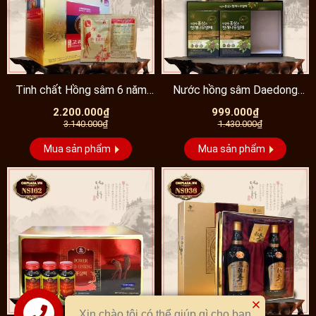
Tinh chất Hồng sâm 6 năm
Nước hồng sâm Daedong
tuổi KGS cao cấp...
thượng hạng hộp 30 gói
2.200.000₫
999.000₫
3.140.000₫
NS130...
1.430.000₫
Mua sản phẩm
Mua sản phẩm
Xin chào tôi có thể giúp gì cho bạn