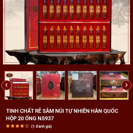
‹
›
TINH CHẤT RỄ SÂM NÚI TỰ NHIÊN HÀN QUỐC
HỘP 20 ỐNG NS937
(
1
đánh giá)