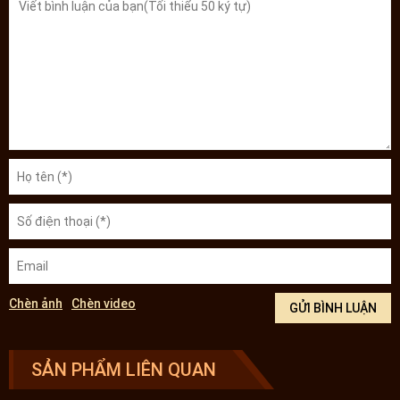
hợp chăm sóc sức khỏe hàng ngày. Chính Phủ Hàn Quốc cũng luôn
giám sát rất chặt chẽ quy trình tinh luyện này, đảm bảo mỗi sản
phẩm ra đời đều mang là phiên bản hoàn hảo nhất.
Món quà biếu sức khỏe ý nghĩa mọi thời điểm: Tinh chất rễ hồng
sâm Hàn Quốc được xếp vào hàng sản phẩm cao cấp, sử dụng phổ
biến nhất trong các trường hợp cần phục hồi nhanh và làm quà
biếu tặng trong các dịp trọng đại. Thiết kế hộp sang trọng, đóng 20
ống tiện lợi khi dùng nên được khách hàng đánh rất tốt cả về chất
lượng và tính tiện lợi. Hiện đây là sản phẩm có doanh sốt bán chạy
nhất tại Hàn Quốc ở mọi thời điểm.
Cách sử dụng tinh chất dễ sâm núi Hàn Quốc
Dùng hàng ngày để chăm sóc sức khỏe, phòng bệnh, nâng cao đề
Chèn ảnh
Chèn video
kháng. Nên duy trì liều lượng ổn định, đều, đúng, đủ để có hiệu quả
tốt nhất. Ngày có thể uống 1 ống, thời gian uống tốt nhất là vào
buổi sáng và buổi trưa. Không nên dùng vào buổi chiều tối, tối có
SẢN PHẨM LIÊN QUAN
thể dẫn đến mất ngủ.