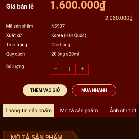
1.600.000₫
Giá bán lẻ
2.080.000₫
Mã sản phẩm
: NS937
Xuất xứ
: Korea (Hàn Quốc)
Tình trạng
: Còn hàng
Quy cách
: 20 ống x 20ml
Số lượng
–
+
THÊM VÀO GIỎ
MUA NHANH
Thông tin sản phẩm
Mô tả sản phẩm
Ảnh chi tiết
MÔ TẢ SẢN PHẨM