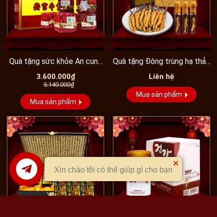
- Đông trùng hạ thảo nơi khác nhưng đội lốt đông trùng nguyên con
Tây Tạng người không có kinh nghiệm khó phân biệt.
- Đông trùng hạ thảo loại 1 bị trộn lẫn loại 2,3 nhằm gia tăng lợi
nhuận
- Đông trùng hạ thảo chưa khô, còn ẩm, chỉ khô khoảng 50, 60%
nhằm tăng trọng lượng. Khi sử dụng, bảo quản dễ ẩm mốc, ảnh
hưởng hương vị, chất lượng.
Dưới đây là chi tiết sản phẩm Đông trùng hạ thảo nguyên con
loại 20g tại Onplaza:
Xin chào tôi có thể giúp gì cho bạn