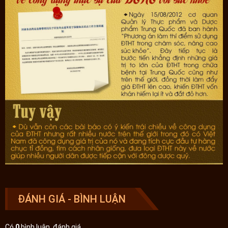
5000m so với mực nước biển. Đông trùng hạ thảo Tây Tạng đượng
tìm từ độ cao 3500 – 5000m nên màu sắc, hương vị, hình thể đều
mang những dẫn ấn đặc biệt.
- Con to mẩy, nguyên vẹn hoàn hảo, màu sắc vàng óng, đều tăm
tắp
- Hương vị rất thơm, đốt ở phòng 100m còn ngửi thấy mùi hương, vị
thảo dược, hơi tanh nhưng rất thơm của đông trùng tự nhiên.
On-Plaza Việt Pháp – Phân phối đông trụng hạ thảo Tây Tạng
nguyên con
Được tuyển chọn từ đông trùng hạ thảo Na Khúc loại 1, hảo hạng
nhất
Hoàn toàn khô đanh, không ẩm, ướt như đông trùng nơi khác
nên rất dôi, không hao (các nơi khác chỉ đạt khô 70%)
100% hàng loại 1 là loại 1 KHÔNG TRỘN HÀNG LOẠI 2,3; KHÔNG
TRỘN HÀNG NƠI KHÁC