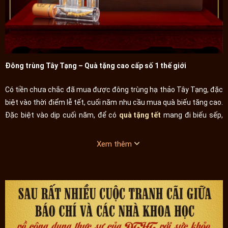
Đông trùng Tây Tạng – Quà tặng cao cấp số 1 thế giới
Có tiền chưa chắc đã mua được đông trùng hạ thảo Tây Tạng, đặc
biệt vào thời điểm lễ tết, cuối năm nhu cầu mua quà biếu tăng cao.
Đặc biệt vào dịp cuối năm, để có
quà tặng tết
mang đi biếu sếp,
đối tác làm ăn thì thường khách hàng sẽ phải đặt trước với cửa
Xem thêm
hàng.
Thế giới nhiều nước có đông trùng nhưng chưa nước nào đông
trùng được đánh giá cao như ở Trung Quốc. Trung Quốc Thanh Hải,
Vân Nam, Nepan đều có đông trùng hạ thảo nhưng chỉ ĐÔNG
TRÙNG HẠ THẢO TÂY TẠNG MỚI XOÁN ĐẾ VƯƠNG. Nguyên nhân:
- Là cao nguyên được ví như nóc nhà thế giới, với độ cao từ 2500 –