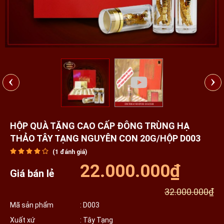
‹
›
HỘP QUÀ TẶNG CAO CẤP ĐÔNG TRÙNG HẠ
THẢO TÂY TẠNG NGUYÊN CON 20G/HỘP D003
(
1
đánh giá)
22.000.000₫
Giá bán lẻ
32.000.000₫
Mã sản phẩm
: D003
Xuất xứ
: Tây Tạng