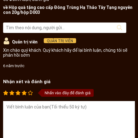
Đóng hộp từ 5g, 10g, 20g... theo từng phân khúc giá tiền khách
thoải mái chọn
Hộp gỗ sịn, sang, phù hợp làm quà biếu, tặng, ngoại giao
Mua về ngâm r.u.o.u, ăn trực tiếp, hãm mật ong dùng mỗi sáng
Đối tượng quà biếu thích hợp
- Nam nữ hay uống rượu, mắc bệnh gan:
Rất thích hợp sử dụng đông
trùng hạ thảo, có thể ăn trực tiếp, hãm trà, hãm với mật ong cho
vào bình nóng ủ mang đi làm nhâm nhi buổi sáng.
- Nam nữ yếu sinh lý:
Đặc biệt ở nam giới hay sử dụng rượu bia, áp
lực công việc, tuổi trung niên yếu sinh lý nên dùng đông trùng hạ
thảo ngâm rượu cùng nhung hươu.
- Tăng cường sức khỏe, hồi phục thể lực:
Với người mới ốm dậy, người
làm việc lao động mệt nhọc, cần hồi phục sau 1 thời gian mất sức,
mỏi mệt. Hãm trà, nấu cháo, hầm canh, ăn trự tiếp đều phù hợp.
Ngoài ra có thể dùng đông trùng hạ thảo theo liều duy trì hàng