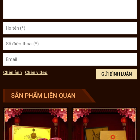
ngày, ngày 2 con hoặc hàng tuần, tuần 2 – 3 lần mỗi lần 4 – 5 con
đông trùng. Giúp duy trì sức khỏe ổn định, tăng cường đề kháng,
nâng cao chất lượng cuộc sống.
Tại Việt Nam có dòng sản phẩm tổ yến được sử dụng rất
nhiều để làm quà biếu trong các dịp lễ, tổ yến được đánh
giá là món cao lương mỹ vị của các quốc gia tại Đông Nam
Á. Quý vị có thể đặt mua tổ yến làm quà biếu
tại:
https://onplaza.vn/hop-qua-bieu-to-yen-trang-tinh-
che-thuong-hang-cao-cap-loai-1-hop-100g-y063/
Lưu ý
:
- Sản phẩm không phải là thuốc không có tác dụng thay thế thuốc chữa
bệnh.
- Tác dụng của sản phẩm có thể thay đổi tùy theo tình trạng cơ địa của
mỗi người.
CẢNH BÁO KHI MUA QUÀ TẶNG LÀ ĐÔNG TRÙNG HẠ THẢO