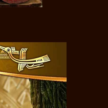
à nấm lim xanh. Loại nấm này có tên gọi như vậy là vì nó
 Lào.
ích tích cực đối với quá trình tiến triển của một số căn
ế biến sẵn, ăn nhiều rau cải xanh, Hạn chế việc sử dụng
nếu như chọn mua làm quà biếu thì nên tìm hiểu và hỏi ý
 lựa chọn đúng sản phẩm chính hãng.