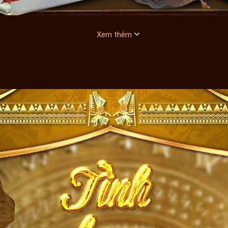
Xem thêm
của Tiên Phước, Quảng Nam từ trước đến nay còn được gọi với tên gọi l
nhiên ở vùng dãy núi Trường Sơn thuộc Tây Nguyên ở giáp biên giới với
ên khoa học là Ganoderma lucidum (Leyss. Ex Fr.) Karst mang lại lợi 
ùng có thể kết hợp với một số biện pháp như sau:Hạn chế thực phẩm ch
ối sống lành mạnh với chế độ tập luyện phù hợp.
 các cơ sở uy tín, có được giấy chứng nhận của Bộ Y tế. Và đặc biệt, 
được món quà ý nghĩa nhất.
 bổ cơ thể, làm cho cơ thể dẻo dai và khỏe mạnh hơn. Nhưng bạn phải