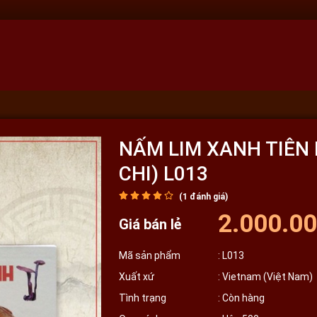
NẤM LIM XANH TIÊN 
CHI) L013
(
1
đánh giá)
2.000.0
Giá bán lẻ
Mã sản phẩm
: L013
Xuất xứ
: Vietnam (Việt Nam)
Tình trạng
: Còn hàng