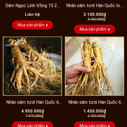
Sâm Ngọc Linh trồng 15 20
Nhân sâm tươi Hàn Quốc loại
năm tuổi loại...
cao cấp 3 củ/kg...
Liên hệ
3.100.000₫
5.430.000₫
Mua sản phẩm
Mua sản phẩm
Nhân sâm tươi Hàn Quốc 6
Nhân sâm tươi Hàn Quốc 6
năm tuổi loại 2...
năm tuổi loại 12...
4.950.000₫
1.450.000₫
7.070.000₫
2.930.000₫
Mua sản phẩm
Mua sản phẩm