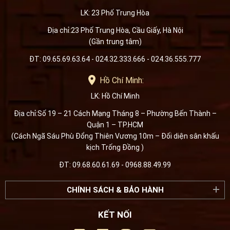
LK: 23 Phố Trung Hòa
Địa chỉ:23 Phố Trung Hòa, Cầu Giấy, Hà Nội
(Gần trung tâm)
ĐT: 09.65.69.63.64 - 024.32.333.666 - 024.36.555.777
Hồ Chí Minh:
LK: Hồ Chí Minh
Địa chỉ:Số 19 – 21 Cách Mạng Tháng 8 – Phường Bến Thành –
Quận 1 – TP.HCM
(Cách Ngã Sáu Phù Đổng Thiên Vương 10m – Đối diện sân khấu
kịch Trống Đồng )
ĐT: 09.68.60.61.69 - 0968.88.49.99
CHÍNH SÁCH & BẢO HÀNH
KẾT NỐI