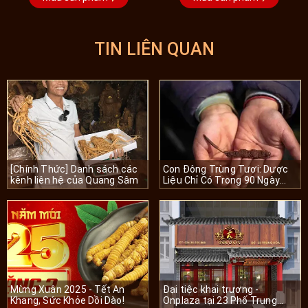
TIN LIÊN QUAN
[Chính Thức] Danh sách các
Con Đông Trùng Tươi: Dược
kênh liên hệ của Quang Sâm
Liệu Chỉ Có Trong 90 Ngày
Mỗi Năm
Mừng Xuân 2025 - Tết An
Đại tiệc khai trương -
Khang, Sức Khỏe Dồi Dào!
Onplaza tại 23 Phố Trung