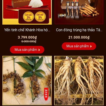
Yến tinh chế Khánh Hòa hộp
Con đông trùng hạ thảo Tây
quà tặng 50g Y018...
Tạng cao cấp sấy...
3.799.000₫
21.000.000₫
5.000.000₫
Mua sản phẩm
Mua sản phẩm