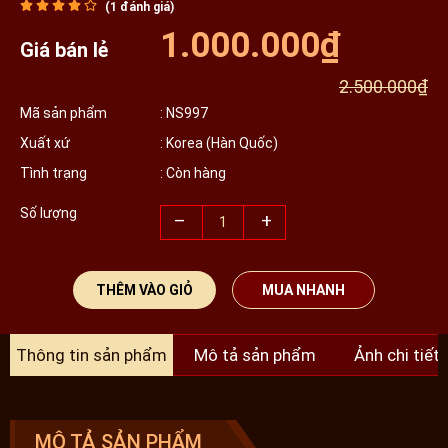
(
1
đánh giá)
1.000.000₫
Giá bán lẻ
2.500.000₫
Mã sản phẩm
: NS997
Xuất xứ
: Korea (Hàn Quốc)
Tình trạng
: Còn hàng
Số lượng
–
+
THÊM VÀO GIỎ
MUA NHANH
Thông tin sản phẩm
Mô tả sản phẩm
Ảnh chi tiết
MÔ TẢ SẢN PHẨM