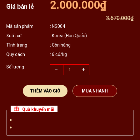
2.000.000₫
Giá bán lẻ
3.570.000₫
Mã sản phẩm
: NS004
Xuất xứ
: Korea (Hàn Quốc)
Tình trạng
: Còn hàng
Quy cách
: 6 củ/kg
Số lượng
–
+
THÊM VÀO GIỎ
MUA NHANH
Quà khuyến mãi