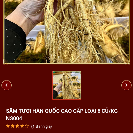
‹
›
SÂM TƯƠI HÀN QUỐC CAO CẤP LOẠI 6 CỦ/KG
NS004
(
1
đánh giá)