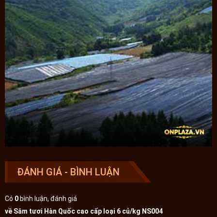
Tại cửa hàng bán sâm tươi On Plaza, chúng tôi nhận ngâm ruou,
ngâm mật ong và thái lát sâm tươi miễn phí, sẵn sàng phục vụ các
khách hàng. Cam kết đền gấp 10 lần nếu phát hiện sâm giả, sâm
nhái, sâm kém chất lượng. NHẬN GIAO HÀNG TẬN NƠI TRÊN TOÀN
QUỐC, ĐẢM BẢO SÂM VẪN TƯƠI VÀ NGUYÊN DÁNG BAN ĐẦU.
Loại sâm nhỏ thường để ngâm mật ong là loại sâm 8 củ /
1kg các bạn có thể
tham khảo thêm tại đây
**
Lưu ý
:
- Sản phẩm không phải là thuốc không có tác dụng thay thế thuốc
chữa bệnh.
- Tác dụng của sản phẩm có thể thay đổi tùy theo tình trạng cơ địa
của mỗi người.
ĐÁNH GIÁ - BÌNH LUẬN
CẢNH BÁO MUA PHẢI SÂM NON, SÂM KÉM CHẤT
Có
0
bình luận, đánh giá
LƯỢNG TRÊN THỊ TRƯỜNG