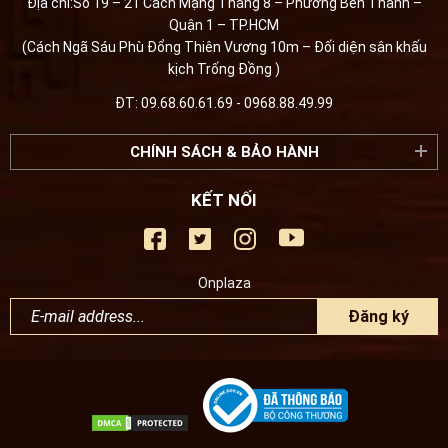
Địa chỉ:Số 19 – 21 Cách Mạng Tháng 8 – Phường Bến Thành –
Quận 1 – TP.HCM
(Cách Ngã Sáu Phù Đổng Thiên Vương 10m – Đối diện sân khấu
kịch Trống Đồng )
ĐT: 09.68.60.61.69 - 0968.88.49.99
CHÍNH SÁCH & BẢO HÀNH
KẾT NỐI
Onplaza
Đăng ký