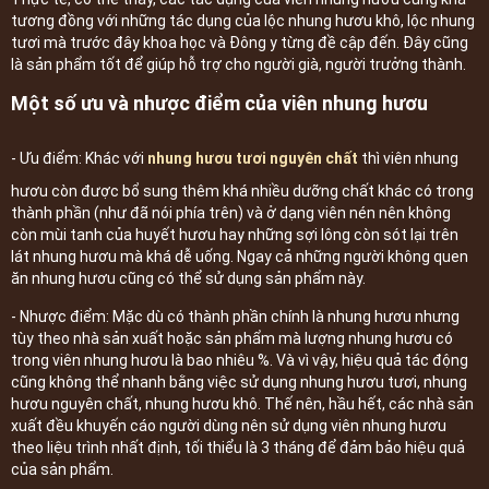
tương đồng với những tác dụng của lộc nhung hươu khô, lộc nhung
tươi mà trước đây khoa học và Đông y từng đề cập đến. Đây cũng
là sản phẩm tốt để giúp hỗ trợ cho người già, người trưởng thành.
Một số ưu và nhược điểm của viên nhung hươu
- Ưu điểm: Khác với
nhung hươu tươi nguyên chất
thì viên nhung
hươu còn được bổ sung thêm khá nhiều dưỡng chất khác có trong
thành phần (như đã nói phía trên) và ở dạng viên nén nên không
còn mùi tanh của huyết hươu hay những sợi lông còn sót lại trên
lát nhung hươu mà khá dễ uống. Ngay cả những người không quen
ăn nhung hươu cũng có thể sử dụng sản phẩm này.
- Nhược điểm: Mặc dù có thành phần chính là nhung hươu nhưng
tùy theo nhà sản xuất hoặc sản phẩm mà lượng nhung hươu có
trong viên nhung hươu là bao nhiêu %. Và vì vậy, hiệu quả tác động
cũng không thể nhanh bằng việc sử dụng nhung hươu tươi, nhung
hươu nguyên chất, nhung hươu khô. Thế nên, hầu hết, các nhà sản
xuất đều khuyến cáo người dùng nên sử dụng viên nhung hươu
theo liệu trình nhất định, tối thiểu là 3 tháng để đảm bảo hiệu quả
của sản phẩm.