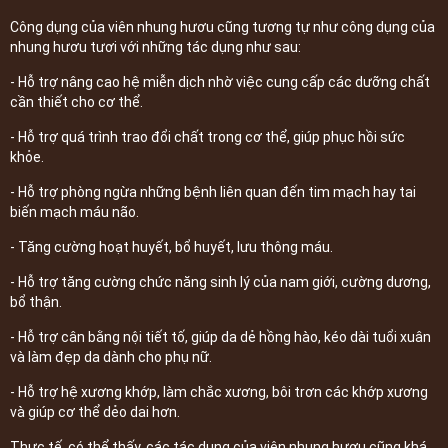
Công dụng của viên nhung hươu cũng tương tự như công dụng của
nhung hươu tươi với những tác dụng như sau:
- Hỗ trợ nâng cao hệ miễn dịch nhờ việc cung cấp các dưỡng chất
cần thiết cho cơ thể.
- Hỗ trợ quá trình trao đổi chất trong cơ thể, giúp phục hồi sức
khỏe.
- Hỗ trợ phòng ngừa những bệnh liên quan đến tim mạch hay tai
biến mạch máu não.
- Tăng cường hoạt huyết, bổ huyết, lưu thông máu.
- Hỗ trợ tăng cường chức năng sinh lý của nam giới, cường dương,
bổ thận.
- Hỗ trợ cân bằng nội tiết tố, giúp da dẻ hồng hào, kéo dài tuổi xuân
và làm đẹp da dành cho phụ nữ.
- Hỗ trợ hệ xương khớp, làm chắc xương, bôi trơn các khớp xương
và giúp cơ thể dẻo dai hơn.
Thực tế, có thể thấy, các tác dụng của viên nhung hươu cũng khá