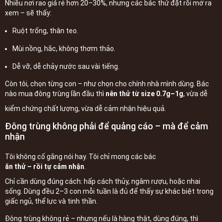
Nhiều nơi rao giá rẻ hơn 20–30%, nhưng các bác thử đặt rồi mở ra
xem – sẽ thấy:
Ruột trống, thân teo.
Mùi nồng, hắc, không thơm thảo.
Dễ vỡ, dễ chảy nước sau vài tiếng.
Còn tôi, chọn từng con – như chọn cho chính nhà mình dùng. Bác
nào mua đông trùng lần đầu thì
nên thử từ size 0.7g–1g
, vừa dễ
kiểm chứng chất lượng, vừa dễ cảm nhận hiệu quả.
Đông trùng không phải để quảng cáo – mà để cảm
nhận
Tôi không cố gắng nói hay. Tôi chỉ mong các bác
ăn thử – rồi tự cảm nhận
.
Chỉ cần dùng đúng cách: hấp cách thủy, ngâm rượu, hoặc nhai
sống. Dùng đều 2–3 con mỗi tuần là đủ để thấy sự khác biệt trong
giấc ngủ, thể lực và tinh thần.
Đông trùng không rẻ – nhưng nếu là hàng thật, dùng đúng, thì