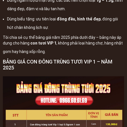
Dùng ngâm rượu/mật ong: các bác nên chọn loại
1g – 1.3g
, hình
dáng đẹp, đậm vị và lâu tan hơn.
Dùng biếu tặng: ưu tiên loại
đồng đều, hình thể đẹp
, đóng gói
hút chân không lịch sự.
Tôi chia sẻ cụ thể bảng giá năm 2025 phía dưới đây – bảng này áp
dụng cho hàng
con tươi VIP 1
, không phải loại hàng chợ, hàng nhặt
gom hay hàng xốp rỗng.
BẢNG GIÁ CON ĐÔNG TRÙNG TƯƠI VIP 1 – NĂM
2025