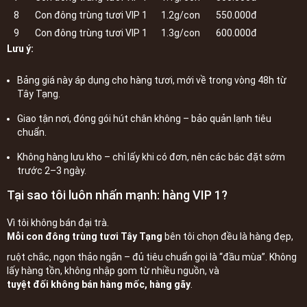
8
Con đông trùng tươi VIP 1
1.2g/con
550.000đ
9
Con đông trùng tươi VIP 1
1.3g/con
600.000đ
Lưu ý:
Bảng giá này áp dụng cho hàng tươi, mới về trong vòng 48h từ
Tây Tạng.
Giao tận nơi, đóng gói hút chân không – bảo quản lạnh tiêu
chuẩn.
Không hàng lưu kho – chỉ lấy khi có đơn, nên các bác đặt sớm
trước 2–3 ngày.
Tại sao tôi luôn nhấn mạnh: hàng VIP 1?
Vì tôi không bán đại trà.
Mỗi con đông trùng tươi Tây Tạng
bên tôi chọn đều là hàng đẹp,
ruột chắc, ngọn thảo ngắn – đủ tiêu chuẩn gọi là “đầu mùa”. Không
lấy hàng tồn, không nhập gom từ nhiều nguồn, và
tuyệt đối không bán hàng mốc, hàng gãy
.