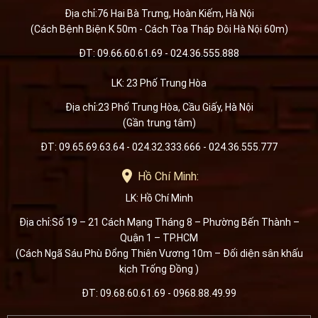
Địa chỉ:76 Hai Bà Trưng, Hoàn Kiếm, Hà Nội
(Cách Bệnh Biện K 50m - Cách Tòa Tháp Đôi Hà Nội 60m)
ĐT: 09.66.60.61.69 - 024.36.555.888
LK: 23 Phố Trung Hòa
Địa chỉ:23 Phố Trung Hòa, Cầu Giấy, Hà Nội
(Gần trung tâm)
ĐT: 09.65.69.63.64 - 024.32.333.666 - 024.36.555.777
Hồ Chí Minh:
LK: Hồ Chí Minh
Địa chỉ:Số 19 – 21 Cách Mạng Tháng 8 – Phường Bến Thành –
Quận 1 – TP.HCM
(Cách Ngã Sáu Phù Đổng Thiên Vương 10m – Đối diện sân khấu
kịch Trống Đồng )
ĐT: 09.68.60.61.69 - 0968.88.49.99