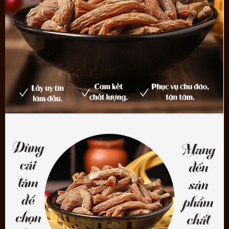
cứu rất kỹ lưỡng, sử dụng thường xuyên mang lại hiệu quả cao.
Chúng tôi cam kết về sâm Trường bạch :
- Củ nhân sâm được vận chuyển tốc hành xuống núi, nhận họp sâm
mở ra ngửi thấy cả mùi đất rừng còn ấm nồng.
- Sâm khô sơ chế thủ công nên giữ nguyên được hương vị nguyên
bản, dùng rất dôi, mỗi ngày vài lát cũng mang lại hiệu quả bất ngờ.
- Củ sâm rất đẹp, hình dáng đẹp, màu sắc đẹp, tựu nhiều yếu tố
đặc biệt để làm quà biếu, quà tặng
- Hàm lượng dinh dưỡng cao, dễ ăn, sâm sây khô có thể bảo quản
được nhiều năm không hư hỏng
**
Lưu ý
:
- Sản phẩm không phải là thuốc không có tác dụng thay thế thuốc
chữa bệnh.