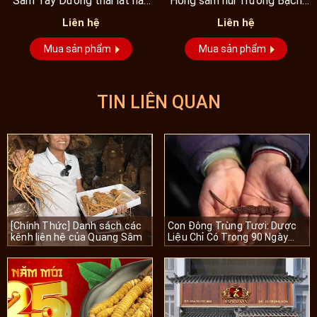
Sâm Tây Dương thái lát hảo
Hồng sâm núi Trường Bạch
hạng
cao cấp nhiều năm tuổi...
Liên hệ
Liên hệ
Mua sản phẩm
Mua sản phẩm
TIN LIÊN QUAN
[Chính Thức] Danh sách các
Con Đông Trùng Tươi: Dược
kênh liên hệ của Quang Sâm
Liệu Chỉ Có Trong 90 Ngày
Mỗi Năm