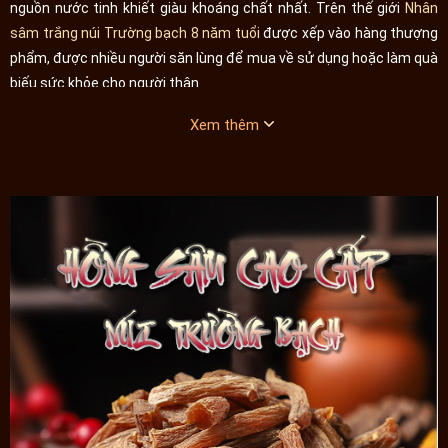
nguồn nước tinh khiết giàu khoáng chất nhất. Trên thế giới
Nhân
sâm trắng núi Trường bạch 8 năm tuổi
được xếp vào hàng thượng
phẩm, được nhiều người săn lùng để mua về sử dụng hoặc làm quà
biếu sức khỏe cho người thân.
Công dụng và cách dùng sâm khô
Xem thêm
Sản phẩm hồng sâm khô cao cấp núi Trường bạch
phù hợp với
người mới ốm dậy, người đang ốm nặng, người kém ăn mất ngủ,
tinh thần mỏi mệt. So sánh sự khác nhau giữa 1 người 1 ngày dùng
3g hồng sâm với 1 người không dùng trong 2 tuần sẽ cảm nhận rõ
ràng sự khác biệt. Người sử dùng liên tục mỗi ngày thay đổi vị giác,
từ chán ăn thành thèm ăn, ăn ngon miệng, tinh tần luốn phấn chấn,
vui vẻ, sức khỏe tố ta nhờ vậy ngủ ngon, phòng được bệnh tật.
Sâm khô núi Trường bạch cũng bảo quản được rất lâu, 1 hộp sâm
khô dùng trong vài tháng, hãm trà, ăn trực tiếp, sắc nước uống,
ngâm bình, ngâm mật ong, nấu cháo, hầm canh... đều phù hợp.
Tác
dụng của hồng sâm
đối với sức khỏe con người đã được nghiên