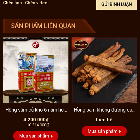
Chèn ảnh
Chèn video
SẢN PHẨM LIÊN QUAN
Hồng sâm củ khô 6 năm hộp
Hồng sâm không đường cao
thiếc 20 củ...
cấp 6 năm tuổi
4.200.000₫
Liên hệ
10.214.000₫
Mua sản phẩm
Mua sản phẩm