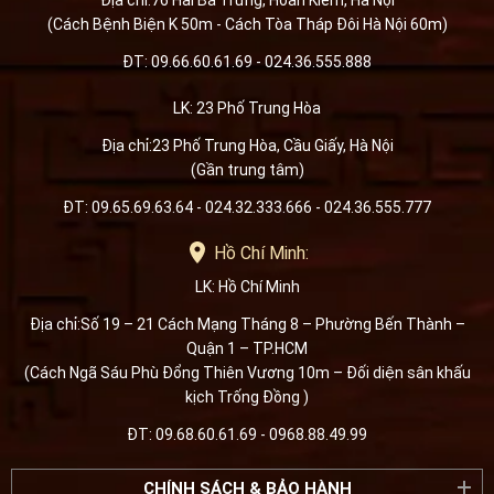
Địa chỉ:76 Hai Bà Trưng, Hoàn Kiếm, Hà Nội
(Cách Bệnh Biện K 50m - Cách Tòa Tháp Đôi Hà Nội 60m)
ĐT: 09.66.60.61.69 - 024.36.555.888
LK: 23 Phố Trung Hòa
Địa chỉ:23 Phố Trung Hòa, Cầu Giấy, Hà Nội
(Gần trung tâm)
ĐT: 09.65.69.63.64 - 024.32.333.666 - 024.36.555.777
Hồ Chí Minh:
LK: Hồ Chí Minh
Địa chỉ:Số 19 – 21 Cách Mạng Tháng 8 – Phường Bến Thành –
Quận 1 – TP.HCM
(Cách Ngã Sáu Phù Đổng Thiên Vương 10m – Đối diện sân khấu
kịch Trống Đồng )
ĐT: 09.68.60.61.69 - 0968.88.49.99
CHÍNH SÁCH & BẢO HÀNH