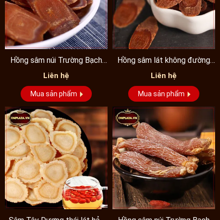
Hồng sâm núi Trường Bạch
Hồng sâm lát không đường
cao cấp thái lát không...
nguyên chất cao cấp
Liên hệ
Liên hệ
Mua sản phẩm
Mua sản phẩm