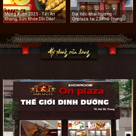
Mừng Xuân 2025 - Tết An
Đại tiệc khai trương -
Khang, Sức Khỏe Dồi Dào!
Onplaza tại 23 Phố Trung
Hòa, Quận Cầu Giấy, Hà Nội.