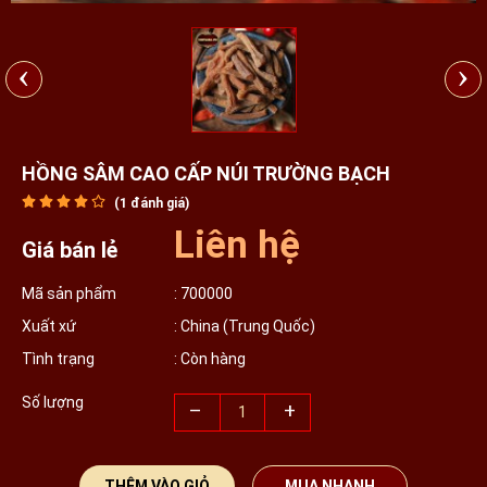
‹
›
HỒNG SÂM CAO CẤP NÚI TRƯỜNG BẠCH
(
1
đánh giá)
Liên hệ
Giá bán lẻ
Mã sản phẩm
: 700000
Xuất xứ
: China (Trung Quốc)
Tình trạng
: Còn hàng
Số lượng
–
+
THÊM VÀO GIỎ
MUA NHANH