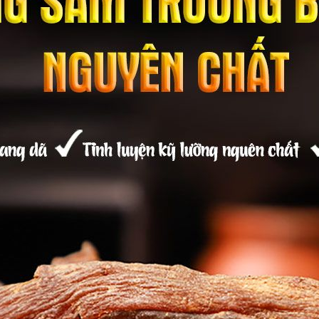
nơi tọa lạc của ngọn núi Trường Bạch nổi tiếng với những khu rừng ng
 gọi khác là núi Paeku, núi Bạch Đầu, là ngọn núi có hình dạng núi lử
h cao nhất trong dãy Trường Bạch ở phía Bắc và dãy Bạch Đầu Đại Cán
i Trường Bạch đã nổi tiếng vô cùng quý hiếm với nhiều tác dụng khác n
 có mùi thơm nồng từ núi rừng hoang dã, giữ trọn màu sắc vốn có và
ầm canh….đều mang đến hiệu quả cao.
ế thuốc chữa bệnh.
g cơ địa của mỗi người.
 thượng hạng núi Trường Bạch
đã được cắt lát sẵn, có thể sử dụng ng