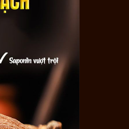
uyên sinh rậm rạp, là nơi nuôi dưỡng
những củ nhân sâm
a nằm tại biên giới giữa Cộng hòa Dân chủ Nhân dân Triều
 ở phía nam. Đây cũng là đỉnh núi cao nhất trên bán đảo
hau trong Đông y như: Bồi bổ khí huyết , bổ khí kiện tỳ
 đượm mùi hương vị khó quên. Người dùng có thể sử dụng
ay