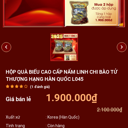
‹
›
HỘP QUÀ BIẾU CAO CẤP NẤM LINH CHI BÀO TỬ
THƯỢNG HẠNG HÀN QUỐC L045
(
1
đánh giá)
1.900.000₫
Giá bán lẻ
2.100.000₫
Xuất xứ
: Korea (Hàn Quốc)
Tình trạng
: Còn hàng