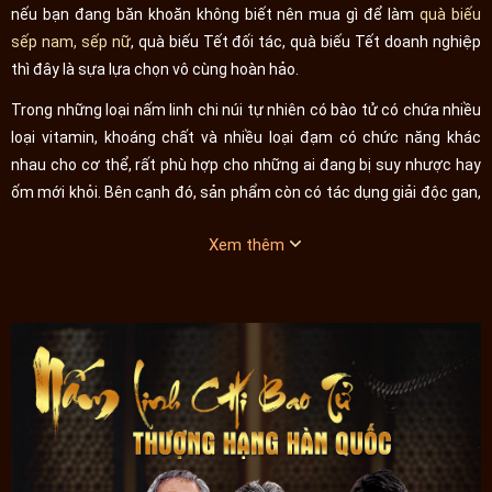
nếu bạn đang băn khoăn không biết nên mua gì để làm
quà biếu
sếp nam, sếp nữ
, quà biếu Tết đối tác, quà biếu Tết doanh nghiệp
thì đây là sựa lựa chọn vô cùng hoàn hảo.
Trong những loại nấm linh chi núi tự nhiên có bào tử có chứa nhiều
loại vitamin, khoáng chất và nhiều loại đạm có chức năng khác
nhau cho cơ thể, rất phù hợp cho những ai đang bị suy nhược hay
ốm mới khỏi. Bên cạnh đó, sản phẩm còn có tác dụng giải độc gan,
củng cố sức khỏe cho người dùng.
Xem thêm
Tuy nhiên, xu hướng quà Tết 2022 về sức khỏe đang rất phổ biến
hiện nay nên trước khi mua nấm linh chi Hàn Quốc, người dùng nên
tìm
địa chỉ mua nấm linh chi uy tín
. Các sản phẩm nấm giả không
chỉ là nấm kém chất lượng mà còn có nguồn nhập khẩu không rõ
ràng, không đảm bảo vệ sinh an toàn thực phẩm, gây ảnh hưởng
xấu đến sức khỏe người được tặng.
Một số hình ảnh chi tiết của sản phẩm: