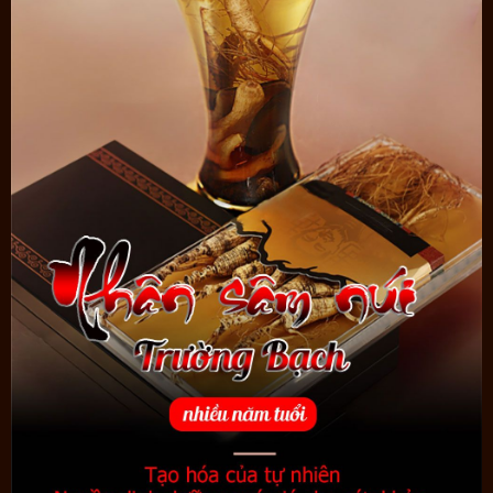
tuổi tác.
- Người không dùng sức khỏe ngày càng đi xa, các vấn đề về tuổi
tác ngày càng nhiều.
Ai cũng chỉ có 1 đời để sống, 1 cơ thể để chăm sóc, 1 sinh mệnh
để giữ gìn, thử 1 lần yêu thương sức khỏe của mình đúng cách,
nâng niu nó để trải nghiệm những cảm giác hạnh phúc, khỏe mạnh
của đời người.
**
Lưu ý
:
- Sản phẩm không phải là thuốc không có tác dụng thay thế thuốc
chữa bệnh.
- Tác dụng của sản phẩm có thể thay đổi tùy theo tình trạng cơ địa
của mỗi người. Ngoài ra chúng tôi có thêm
sản phẩm hồng sâm cao
cấp không đường núi Trường Bạch
. Phù hợp với nhiều đối tượng như
người bị tiểu đường