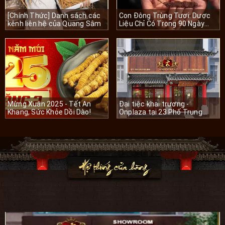
[Chính Thức] Danh sách các
Con Đông Trùng Tươi: Dược
kênh liên hệ của Quang Sâm
Liệu Chỉ Có Trong 90 Ngày
Mỗi Năm
Mừng Xuân 2025 - Tết An
Đại tiệc khai trương -
Khang, Sức Khỏe Dồi Dào!
Onplaza tại 23 Phố Trung
Hòa, Quận Cầu Giấy, Hà Nội.