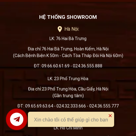
HỆ THỐNG SHOWROOM
Hà Nội:
LK: 76 Hai Bà Trưng
Địa chỉ:76 Hai Bà Trưng, Hoàn Kiếm, Hà Nội
(Cách Bệnh Biện K 50m - Cách Tòa Tháp Đôi Hà Nội 60m)
ĐT: 09.66.60.61.69 - 024.36.555.888
LK: 23 Phố Trung Hòa
Địa chỉ:23 Phố Trung Hòa, Cầu Giấy, Hà Nội
(Gần trung tâm)
ĐT: 09.65.69.63.64 - 024.32.333.666 - 024.36.555.777
Hồ Chí Minh:
Xin chào tôi có thể giúp gì cho bạn
LK: Hồ Chí Minh