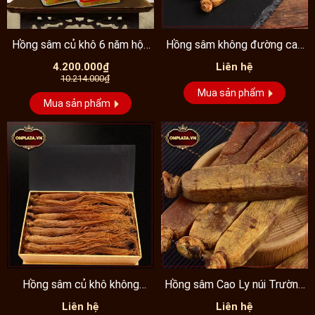
Hồng sâm củ khô 6 năm hộp
Hồng sâm không đường cao
thiếc 20 củ...
cấp 6 năm tuổi
4.200.000₫
Liên hệ
10.214.000₫
Mua sản phẩm
Mua sản phẩm
Hồng sâm củ khô không
Hồng sâm Cao Ly núi Trường
đường hảo hạng
Bạch
Liên hệ
Liên hệ