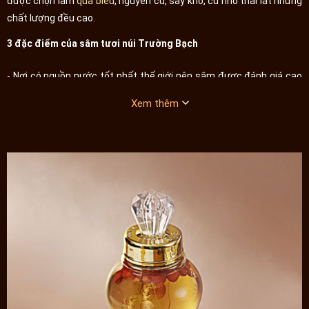
được chọn làm
quà biếu
, nguyên củ, sấy khô, củ nhỏ thái lát nhưng
chất lượng đều cao.
3 đặc điểm của sâm tươi núi Trường Bạch
- Nơi có nguồn nước tốt nhất thế giới nên sâm được đánh giá cao
về dinh dưỡng và hương vị
Xem thêm
- Nhiều rễ, hình dáng đẹp, phù hợp làm quà biếu
- Củ rõ từng vân, lát sâm khô rất đẹp
Cách sử dụng hồng sâm 6 năm tuổi trường bạch
Hãy so sánh 1 người dùng sâm mỗi ngày và 1 người không dùng
trong 2 tuần liên tục sẽ thấy ngay sự khác biệt về công dụng của
hồng sâm 6 năm tuổi
Trường bạch.
- Mỗi ngày 3g thôi thấy ăn ngon, ngủ tốt, tinh thần lạc quan, phấn
chấn, trí não tỉnh táo, sức khỏe hiệp đồng. Về lau dài phòng ngừa
bệnh tật, nâng cao sức đề kháng, sức khỏe, hạn chế các vấn đề về