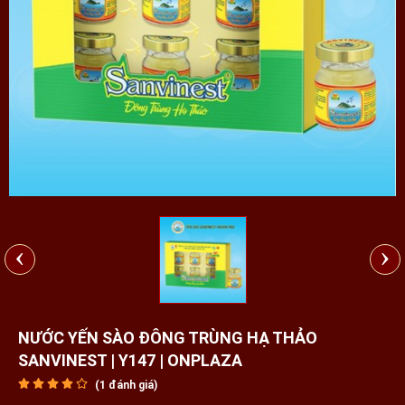
‹
›
NƯỚC YẾN SÀO ĐÔNG TRÙNG HẠ THẢO
SANVINEST | Y147 | ONPLAZA
(
1
đánh giá)