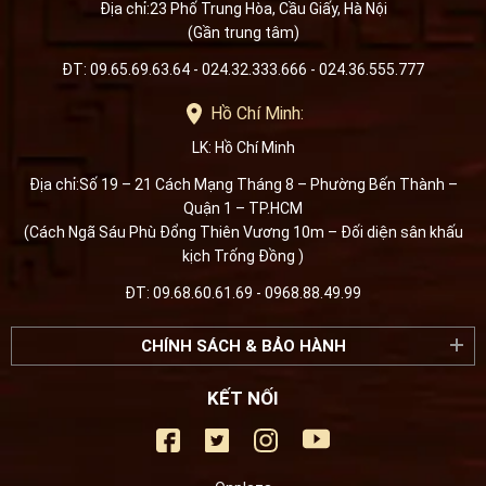
Địa chỉ:23 Phố Trung Hòa, Cầu Giấy, Hà Nội
(Gần trung tâm)
ĐT: 09.65.69.63.64 - 024.32.333.666 - 024.36.555.777
Hồ Chí Minh:
LK: Hồ Chí Minh
Địa chỉ:Số 19 – 21 Cách Mạng Tháng 8 – Phường Bến Thành –
Quận 1 – TP.HCM
(Cách Ngã Sáu Phù Đổng Thiên Vương 10m – Đối diện sân khấu
kịch Trống Đồng )
ĐT: 09.68.60.61.69 - 0968.88.49.99
CHÍNH SÁCH & BẢO HÀNH
KẾT NỐI