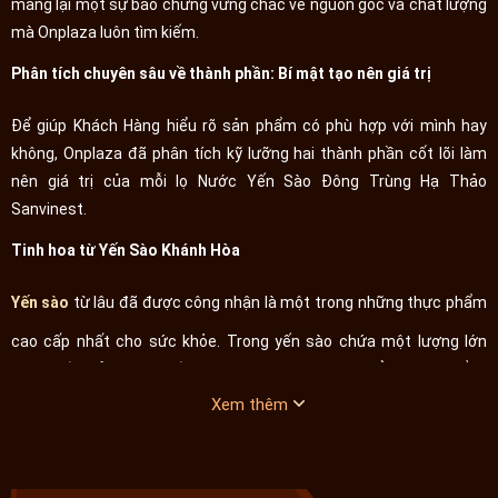
mang lại một sự bảo chứng vững chắc về nguồn gốc và chất lượng
mà Onplaza luôn tìm kiếm.
Phân tích chuyên sâu về thành phần: Bí mật tạo nên giá trị
Để giúp Khách Hàng hiểu rõ sản phẩm có phù hợp với mình hay
không, Onplaza đã phân tích kỹ lưỡng hai thành phần cốt lõi làm
nên giá trị của mỗi lọ Nước Yến Sào Đông Trùng Hạ Thảo
Sanvinest.
Tinh hoa từ Yến Sào Khánh Hòa
Yến sào
từ lâu đã được công nhận là một trong những thực phẩm
cao cấp nhất cho sức khỏe. Trong yến sào chứa một lượng lớn
protein (khoảng 45-55%), 18 loại axit amin mà cơ thể không tự tổng
hợp được cùng hơn 31 nguyên tố vi lượng cần thiết.
Xem thêm
Hỗ trợ phục hồi thể trạng
: Các axit amin như Proline và Axit
Aspartic đóng vai trò then chốt trong việc tái tạo mô và tế bào.
Vì vậy, yến sào là một lựa chọn rất tốt cho người cần phục hồi