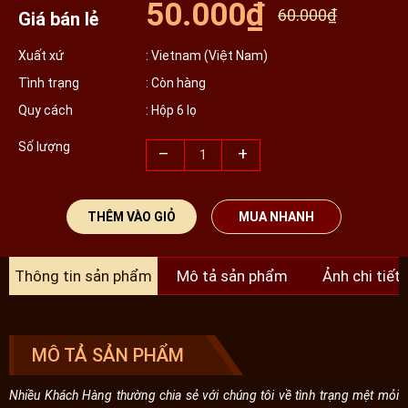
50.000₫
60.000₫
Giá bán lẻ
Xuất xứ
: Vietnam (Việt Nam)
Tình trạng
: Còn hàng
Quy cách
: Hộp 6 lọ
Số lượng
–
+
THÊM VÀO GIỎ
MUA NHANH
Thông tin sản phẩm
Mô tả sản phẩm
Ảnh chi tiết
MÔ TẢ SẢN PHẨM
Nhiều Khách Hàng thường chia sẻ với chúng tôi về tình trạng mệt mỏi