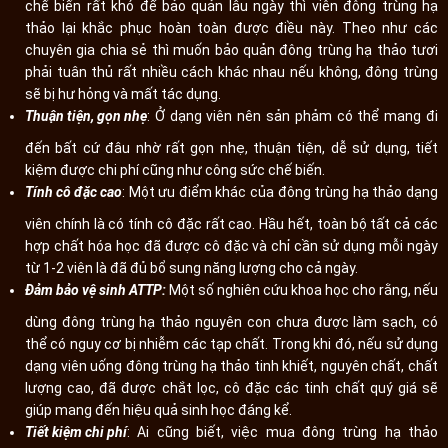
chế biến rất khó để bảo quản lâu ngày thì viên đông trùng hạ
thảo lại khắc phục hoàn toàn được điều này. Theo như các
chuyên gia chia sẻ thì muốn bảo quản đông trùng hạ thảo tươi
phải tuân thủ rất nhiều cách khác nhau nếu không, đông trùng
sẽ bị hư hỏng và mất tác dụng.
Thuận tiện, gọn nhẹ
: Ở dạng viên nên sản phảm có thể mang đi
đến bất cứ đâu nhờ rất gọn nhẹ, thuận tiện, dễ sử dụng, tiết
kiệm được chi phí cũng như công sức chế biến.
Tính cô đặc cao
: Một ưu điểm khác của đông trùng hạ thảo dạng
viên chính là có tính cô đặc rất cao. Hầu hết, toàn bộ tất cả các
hợp chất hóa học đã được cô đặc và chỉ cần sử dụng mỗi ngày
từ 1-2 viên là đã đủ bổ sung năng lượng cho cả ngày.
Đảm bảo vệ sinh ATTP:
Một số nghiên cứu khoa học cho rằng, nếu
dùng đông trùng hạ thảo nguyên con chưa được làm sạch, có
thể có nguy cơ bị nhiễm các tạp chất. Trong khi đó, nếu sử dụng
dạng viên uống đông trùng hạ thảo tinh khiết, nguyên chất, chất
lượng cao, đã được chắt lọc, cô đặc các tinh chất quý giá sẽ
giúp mang đến hiệu quả sinh học đáng kể.
Tiết kiệm chi phí
: Ai cũng biết, việc mua đông trùng hạ thảo