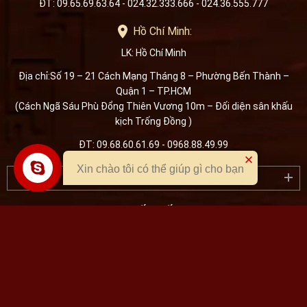
ĐT: 09.65.69.63.64 - 024.32.333.666 - 024.36.555.777
Hồ Chí Minh:
LK: Hồ Chí Minh
Địa chỉ:Số 19 – 21 Cách Mạng Tháng 8 – Phường Bến Thành –
Quận 1 – TP.HCM
(Cách Ngã Sáu Phù Đổng Thiên Vương 10m – Đối diện sân khấu
kịch Trống Đồng )
ĐT: 09.68.60.61.69 - 0968.88.49.99
Xin chào tôi có thể giúp gì cho bạn
CHÍNH SÁCH & BẢO HÀNH
KẾT NỐI
Onplaza
Đăng ký