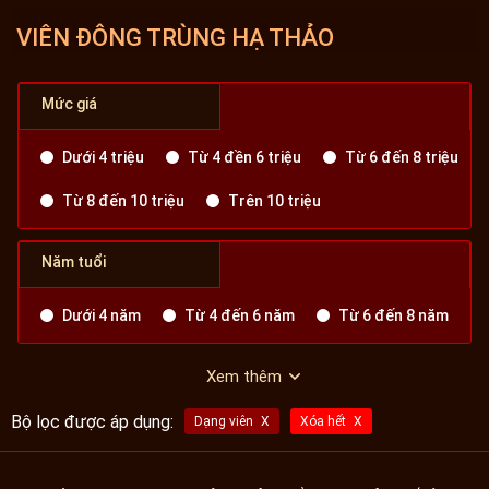
VIÊN ĐÔNG TRÙNG HẠ THẢO
Mức giá
Dưới 4 triệu
Từ 4 đền 6 triệu
Từ 6 đến 8 triệu
Từ 8 đến 10 triệu
Trên 10 triệu
Năm tuổi
Dưới 4 năm
Từ 4 đến 6 năm
Từ 6 đến 8 năm
Xem thêm
Bộ lọc được áp dụng:
Dạng viên
Xóa hết