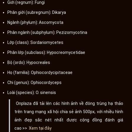
Giới (regnum): Fungi
Phân giới (subregnum): Dikarya
Ngành (phylum): Ascomycota
Phân ngành (subphylum): Pezizomycotina
Lớp (class): Sordariomycetes
Phân lớp (subclass): Hypocreomycetidae
Bộ (ordo): Hypocreales
Họ (familia): Ophiocordycipitaceae
Chi (genus): Ophiocordyceps
Loài (species): O. sinensis
Onplaza đã tải lên các hình ảnh về đông trùng hạ thảo
trên trang mạng xã hội chia sẻ ảnh 500px, với nhiều hình
ảnh đẹp sắc nét nhất được cộng đồng đánh giá
cao >>
Xem tại đây