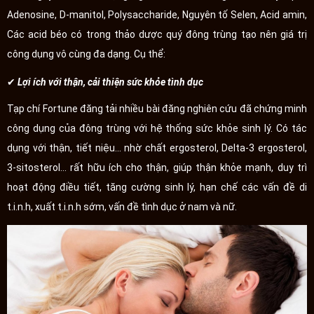
Adenosine, D-manitol, Polysaccharide, Nguyên tố Selen, Acid amin,
Các acid béo có trong thảo dược quý đông trùng tạo nên giá trị
công dụng vô cùng đa dạng. Cụ thể:
✔
Lợi ích với thận, cải thiện sức khỏe tình dục
Tạp chí Fortune đăng tải nhiều bài đăng nghiên cứu đã chứng minh
công dụng của đông trùng với hệ thống sức khỏe sinh lý. Có tác
dụng với thận, tiết niệu... nhờ chất ergosterol, Delta-3 ergosterol,
3-sitosterol... rất hữu ích cho thận, giúp thận khỏe mạnh, duy trì
hoạt động điều tiết, tăng cường sinh lý, hạn chế các vấn đề di
t.i.n.h, xuất t.i.n.h sớm, vấn đề tình dục ở nam và nữ.