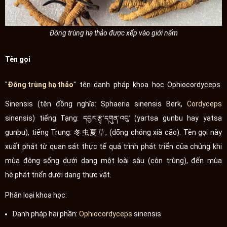
Đông trùng hạ thảo được xếp vào giới nấm
Tên gọi
"
Đông trùng hạ thảo
" tên danh pháp khoa học Ophiocordyceps
Sinensis (tên đồng nghĩa: Sphaeria sinensis Berk,
Cordyceps
sinensis) tiếng Tạng: དབྱར་རྩྭ་དགུན་འབུ་ (yartsa gunbu hay yatsa
gunbu), tiếng Trung: 冬虫夏草, (dōng chóng xià cǎo). Tên gọi này
xuất phát từ quan sát thực tế quá trình phát triển của chúng khi
mùa đông sống dưới dạng một loài sâu (côn trùng), đến mùa
hè phát triển dưới dạng thực vật.
Phân loại khoa học:
Danh pháp hai phần:
Ophiocordyceps
sinensis