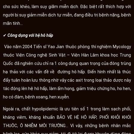
cho sức khẻo, làm suy giãm miễn dịch. Đặc biệt rất thích hợp với
người bị suy giảm miễn dịch tự miễn, đang điều trị bệnh nặng, bệnh
mãn tính...
✔
Công dụng với hệ hô hấp
Vào năm 2004 Tiến sĩ Yao Jian thuộc phòng thí nghiệm Mycology
thuộc Viện Công nghệ Sinh Vật – Viện Hàn Lâm khoa học Trung
Quốc đã nghiên cứu chỉ ra 1 công dụng quan trọng của đông trùng
hạ thảo với các vấn đề về đường hô hấp. Điển hình nhất là thúc
đẩy tuân hoàn lưu thông nhờ vậy các axit trong loại thảo dược này
tác động lên hệ hô hấp, làm ấm họng, giảm triệu chứng ho, ho hen,
ho có đàm, bệnh xoang, hen xuyễn.
Ngoài ra, chất hypolipidemic là ưu tiên số 1 trong làm sạch phổi,
kháng viêm, kháng khuẩn BẢO VỆ HỆ HÔ HẤP, PHỔI KHỎI KHÓI
THUÔC, Ô NHIỄM MÔI TRƯỜNG... Vì vậy, những bệnh nhân mắc