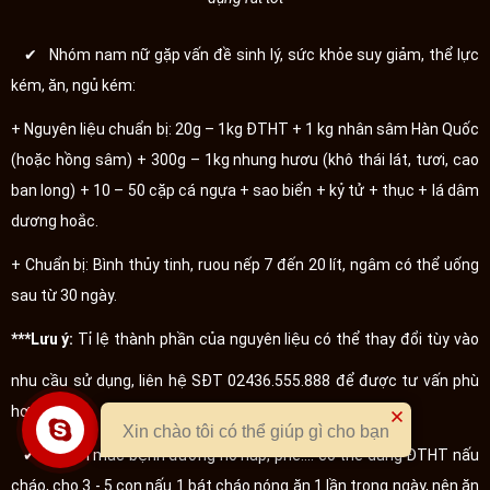
✔ Nhóm nam nữ gặp vấn đề sinh lý, sức khỏe suy giảm, thể lực
kém, ăn, ngủ kém:
+ Nguyên liệu chuẩn bị: 20g – 1kg ĐTHT + 1 kg nhân sâm Hàn Quốc
(hoặc hồng sâm) + 300g – 1kg nhung hươu (khô thái lát, tươi, cao
ban long) + 10 – 50 cặp cá ngựa + sao biển + kỷ tử + thục + lá dâm
dương hoắc.
+ Chuẩn bị: Bình thủy tinh, ruou nếp 7 đến 20 lít, ngâm có thể uống
sau từ 30 ngày.
***
Lưu ý:
Tỉ lệ thành phần của nguyên liệu có thể thay đổi tùy vào
nhu cầu sử dụng, liên hệ SĐT 02436.555.888 để được tư vấn phù
hợp.
Xin chào tôi có thể giúp gì cho bạn
✔ Nhóm mắc bệnh đường hô hấp, phế…: có thể dùng ĐTHT nấu
cháo, cho 3 - 5 con nấu 1 bát cháo nóng ăn 1 lần trong ngày, nên ăn