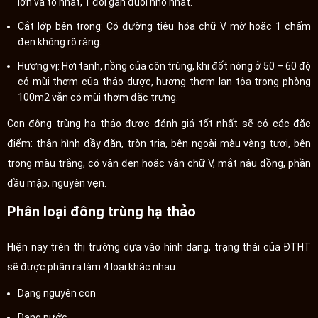
lớn và to nhất, 1 đôi gần đuôi nhỏ nhất.
Cắt lớp bên trong: Có đường tiêu hóa chữ V mờ hoặc 1 chấm
đen không rõ ràng.
Hương vị: Hơi tanh, nồng của côn trùng, khi đốt nóng ở 50 – 60 độ
có mùi thơm của thảo dược, hương thơm lan tỏa trong phòng
100m2 vẫn có mùi thơm đặc trưng.
Con đông trùng hạ thảo được đánh giá tốt nhất sẽ có các đặc
điểm: thân hình đầy đặn, tròn trịa, bên ngoài màu vàng tươi, bên
trong màu trắng, có vân đen hoặc vân chữ V, mắt nâu đồng, phần
đầu mập, nguyên vẹn.
Phân loại đông trùng hạ thảo
Hiện nay trên thị trường dựa vào hình dạng, trạng thái của ĐTHT
sẽ được phân ra làm 4 loại khác nhau:
Dạng nguyên con
Dạng nước