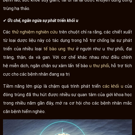
bệnh lao, sức khỏe suy giảm, tái đi tái lại được khuyên dùng đông
trùng hạ thảo.
✔ Ức chế, ngăn ngừa sự phát triển khối u
Các
thử nghiệm nghiên cứu
trên chuột chỉ ra rằng, các chiết xuất
từ loại dược liệu này có tác dụng trong hỗ trợ chống lại sự phát
triển của nhiều loại
tế bào ung thư
ở người như u thư phổi, đại
tràng, thận, da và gan. Với cơ chế khác nhau như điều chỉnh
hệ miễn dịch, ngăn chặn sự xâm lấn tế bào
u thư phổi
, hỗ trợ tích
cực cho các bệnh nhân đang xạ trị
Tiềm năng lớn giúp là chậm quá trình phát triển
các khối u
của
đông trùng đã thu hút được nhiều sự quan tâm của giới khoa học
trong nhiều năm gần đây, mở ra cơ hội cho các bệnh nhân mắc
căn bệnh hiểm nghèo.