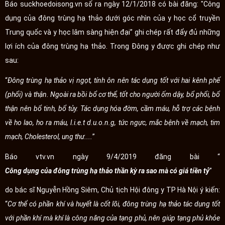
Báo suckhoedoisong.vn số ra ngày 12/1/2018 có bài đăng: "Công
dụng của đông trùng hạ thảo dưới góc nhìn của y học cổ truyền
Trung quốc và y học lâm sàng hiện đại” ghi chép rất đẩy đủ những
lợi ích của đông trùng hạ thảo. Trong Đông y được ghi chép như
sau:
“
Đông trùng hạ thảo vị ngọt, tính ôn nên tác dụng tốt với hai kênh phế
(phổi) và thận. Ngoài ra bồi bổ cơ thể, tốt cho người ốm dậy, bổ phổi, bổ
thận nên bổ tinh, bổ tủy. Tác dụng hóa đờm, cầm máu, hỗ trợ các bệnh
về ho lao, ho ra máu, l.i.e.t d.u.o.n.g, tức ngực, mắc bệnh về mạch, tim
mạch, Cholesterol, ung thư....
”
Báo vtv.vn ngày 9/4/2019 đăng bài “
Công dụng của đông trùng hạ thảo thần kỳ ra sao mà có giá tiền tỷ
”
do bác sĩ Nguyễn Hồng Siêm, Chủ tịch Hội đông y TP Hà Nội ý kiến:
“
Cơ thể có phần khí và huyết là cốt lõi, đông trùng hạ thảo tác dụng tốt
với phần khí mà khí là công năng của tạng phủ, nên giúp tạng phủ khỏe