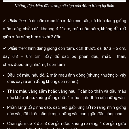
Những đặc điểm đặc trưng cấu tạo của đông trùng hạ thảo
✔
Phần thảo:
là do nấm mọc lên ở đầu con sâu, có hình dạng giống
mầm cây, chiều dài khoảng 4-11cm, màu nâu sậm, không đều. Ở
giữa màu sáng hơn so với 2 đầu.
✔
Phần thân:
hình dáng giống con tằm, kích thước dài từ 3 – 5 cm,
dày 0.3 – 0.8 cm. Đầy đủ các bộ phận đầu, mắt, thân,
chân, đuôi, lưng như một con tằm.
Đầu: có màu nâu đỏ, 2 mắt màu ánh đồng (nhưng thường bị vẩy
che, cậy ra ánh đồng không còn rõ nét).
Thân: màu vàng sẫm hoặc vàng nâu. Toàn bộ thân và đầu màu
sắc khác nhau, không đồng nhất 1 màu. Trên thân có những vân
Phần lưng: Dầy, nhô cao, các nếp gấp lưng rất rõ ràng, nhìn giống
các vân, đốt trên sống lưng, những vân càng gần đầu càng nhỏ.
Chân gồm có 8 đôi: 3 đôi gần đầu không rõ ràng, 4 đôi gần giữa