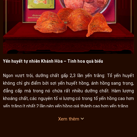
Yến huyết tự nhiên Khánh Hòa – Tinh hoa quà biếu
Ngon vượt trội, dưỡng chất gấp 2,3 lần yến trắng: Tổ yến huyết
không chỉ ghi điểm bởi sợi yến huyết hồng, ánh hồng sang trọng,
đẳng cấp mà trong nó chứa rất nhiều dưỡng chất. Hàm lượng
khoáng chất, các nguyên tố vi lượng có trong tổ yến hồng cao hơn
yến trăng ít nhất 2 lần nên yến hồng giá thành cao hơn yến trắng.
Rất quý, thường chỉ có trong tự nhiên: Theo nghiên cứu tại các
Xem thêm
hang đá, hang động chim yến làm tổ có có khoáng chất đặc biệt
nên chim yến làm tổi tại đây tạo nên các phản ứng hóa học dẫn