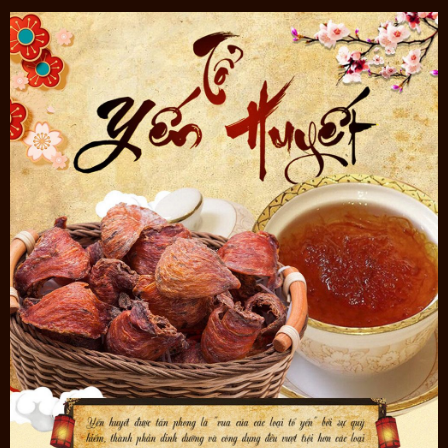
đến biến đổi màu sắc tổ yến. Thường tại các vị trí long mạch, hiểm
trở mới tìm thấy tổ yến huyết.
Quà sức khỏe thượng hạng: Được xem là xu hướng quà tết 2022,
tổ yến là món quà biếu tặng cao cấp trong các dịp đặc biệt, quan
trọng thì tổ yến huyết lại còn cao cấp hơn. Nếu là người sành ăn, có
kiến thức, am hiểu về sức khỏe sẽ nhận biết ngay đẳng cấp giá trị
của tổ yến huyết. Xem thêm gợi ý các món quà sức khỏe đang
được nhiều người quan tâm
TẠI ĐÂY
<<
On Plaza – Tổng đại lý phân phối yến sào Khánh Hòa
- Tất cả tổ yến 100% là tổ yến nguyên chất từ Khánh Hoà- Nha
Trang. Sợi yến nở to, dai, có mùi thơm đặc trưng.
- Phát hiện tổ yến gia công, tổ yến làm từ các nguyên liệu giả đền
ngay 100 lần giá trị sản phẩm cho khách hàng
- Mua về dùng không hiệu quả, không chất lượng chúng tôi sẵn
sàng nhận lại sản phẩm, hoàn tiền