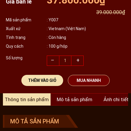
37.800.000₫
Giá bán lẻ
39.000.000₫
Mã sản phẩm
: Y007
Xuất xứ
: Vietnam (Việt Nam)
Tình trạng
: Còn hàng
Quy cách
: 100 g/hộp
Số lượng
–
+
THÊM VÀO GIỎ
MUA NHANH
Thông tin sản phẩm
Mô tả sản phẩm
Ảnh chi tiết
MÔ TẢ SẢN PHẨM