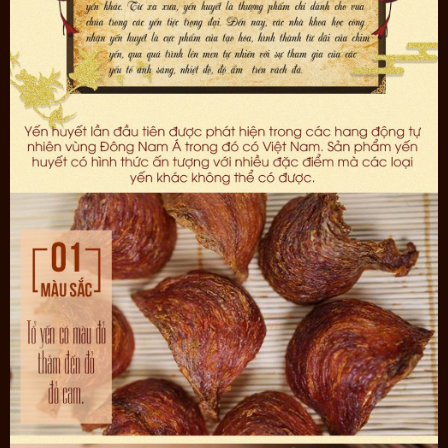
- Bán hàng bằng 15 năm uy tín trên thị trường, hơn 80% khách cửa
hàng là khách quen
Với triết lý kinh doanh MANG VÀNG ĐỔI QUỐC BẢO – MANG QUỐC
BẢO ĐỔI SỨC KHỎE On Plaza Việt Pháp gìn giữ nguyên vẹn từng tổ
yến, trao gửi tận tay khách hàng quý trọng sức khỏe.
Nếu quý khách muốn mua yến trắng có thể tham khảo
sản phẩm
Yến nguyên tổ khánh Hòa cao cấp hộp quà
biếu 50g TP5 (055) Y008
**
Lưu ý
:
- Tác dụng của sản phẩm có thể thay đổi tùy theo tình trạng cơ địa
của mỗi người
- Sản phẩm không phải là thuốc không có tác dụng thay thế thuốc
chữa bệnh