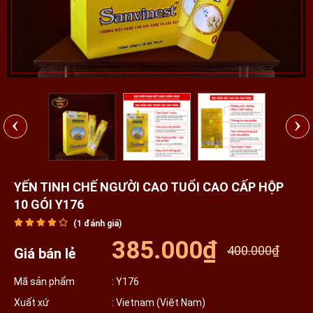
‹
›
YẾN TINH CHẾ NGƯỜI CAO TUỔI CAO CẤP HỘP
10 GÓI Y176
(
1
đánh giá)
385.000₫
400.000₫
Giá bán lẻ
Mã sản phẩm
: Y176
Xuất xứ
: Vietnam (Việt Nam)