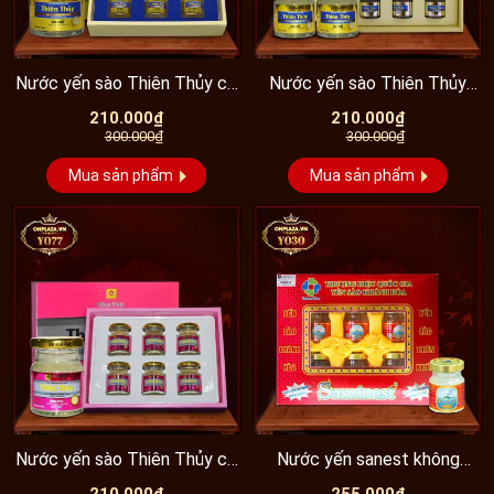
quản ở nhiệt độ thường lên tới 30 ngày, người dùng hoàn
toàn có thể yên tâm sử dụng.
Nước yến sào Thiên Thủy có
Nước yến sào Thiên Thủy
Dưới đây là hình ảnh sản phẩm Yến tinh chế người
đường vị lá dứa...
không đường vị lá dứa...
210.000₫
210.000₫
cao tuổi hộp 10 gói:
300.000₫
300.000₫
Mua sản phẩm
Mua sản phẩm
Nước yến sào Thiên Thủy có
Nước yến sanest không
đường vị hạt sen...
đường (6 lọ/h) Y030
210.000₫
255.000₫