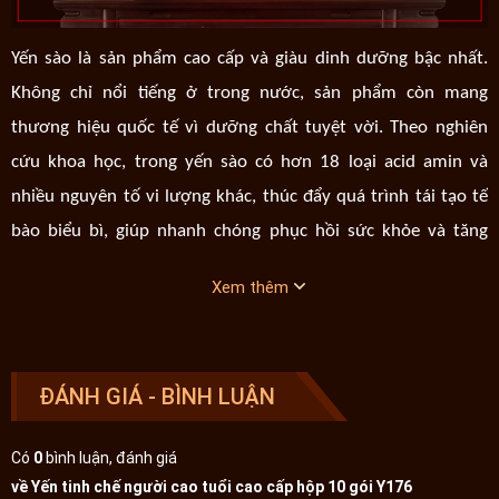
Yến sào là sản phẩm cao cấp và giàu dinh dưỡng bậc nhất.
Không chỉ nổi tiếng ở trong nước, sản phẩm còn mang
thương hiệu quốc tế vì dưỡng chất tuyệt vời. Theo nghiên
cứu khoa học, trong yến sào có hơn 18 loại acid amin và
nhiều nguyên tố vi lượng khác, thúc đẩy quá trình tái tạo tế
bào biểu bì, giúp nhanh chóng phục hồi sức khỏe và tăng
cường hệ miễn dịch cho người dùng. Đặc biệt, trong yến có
Xem thêm
nhiều chất dinh dưỡng tốt cho sức khỏe của người cao tuổi.
Một số công dụng của sản phẩm Yến tinh chế người cao tuổi
cao cấp hộp 10 gói
ĐÁNH GIÁ - BÌNH LUẬN
Sản phẩm có chứa một số thành phần chính tốt cho sức
Có
0
bình luận, đánh giá
khỏe, mang đến hiệu quả sử dụng cao như:
về Yến tinh chế người cao tuổi cao cấp hộp 10 gói Y176