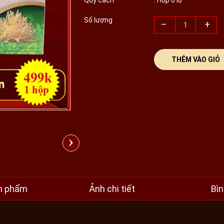
Quy cách
: Hộp 6 lọ
Số lượng
–
+
THÊM VÀO GIỎ
›
n phẩm
Ảnh chi tiết
Bìn