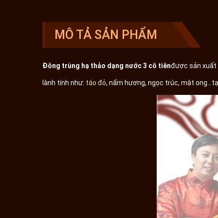
MÔ TẢ SẢN PHẨM
Đông trùng hạ thảo dạng nước 3 cô tiên
được sản xuất 
lành tính như:
táo đỏ
, nấm hương, ngọc trúc, mật ong…tạ