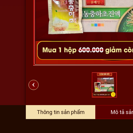
‹
Thông tin sản phẩm
Mô tả sả