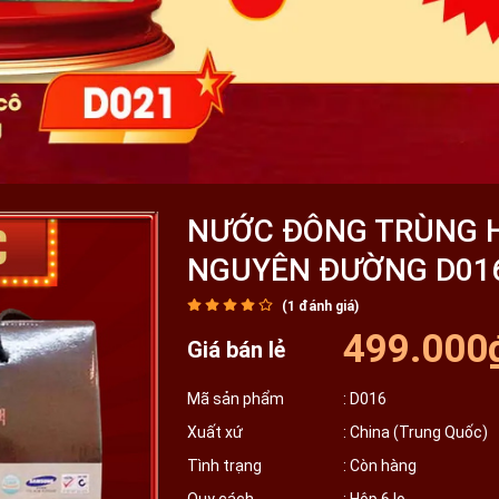
NƯỚC ĐÔNG TRÙNG H
NGUYÊN ĐƯỜNG D01
(
1
đánh giá)
499.000
Giá bán lẻ
Mã sản phẩm
: D016
Xuất xứ
: China (Trung Quốc)
Tình trạng
: Còn hàng