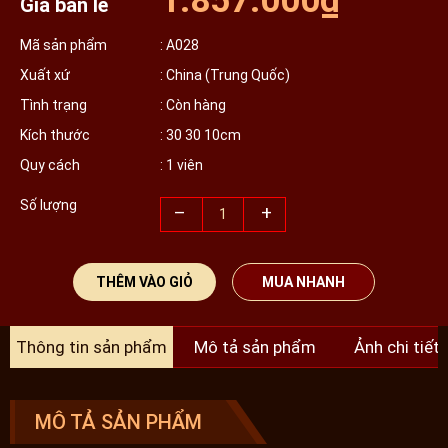
1.857.000₫
Giá bán lẻ
Mã sản phẩm
: A028
Xuất xứ
: China (Trung Quốc)
Tình trạng
: Còn hàng
Kích thước
: 30 30 10cm
Quy cách
: 1 viên
Số lượng
–
+
THÊM VÀO GIỎ
MUA NHANH
Thông tin sản phẩm
Mô tả sản phẩm
Ảnh chi tiết
MÔ TẢ SẢN PHẨM