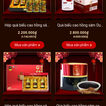
Hộp quà biếu cao hồng sâm
Quà biếu cao hồng sâm Du
Kanghwa 4 lọ (250g...
Ham cao cấp 100%...
2.200.000₫
2.800.000₫
3.142.857₫
4.000.000₫
Mua sản phẩm
Mua sản phẩm
Hộp quà biếu cao hồng sâm
Qùa biếu cao hồng sâm cao