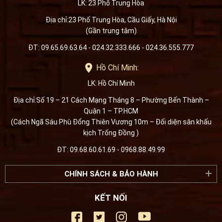
LK: 23 Phố Trung Hòa
Địa chỉ:23 Phố Trung Hòa, Cầu Giấy, Hà Nội
(Gần trung tâm)
ĐT: 09.65.69.63.64 - 024.32.333.666 - 024.36.555.777
Hồ Chí Minh:
LK: Hồ Chí Minh
Địa chỉ:Số 19 – 21 Cách Mạng Tháng 8 – Phường Bến Thành –
Quận 1 – TP.HCM
(Cách Ngã Sáu Phù Đổng Thiên Vương 10m – Đối diện sân khấu
kịch Trống Đồng )
ĐT: 09.68.60.61.69 - 0968.88.49.99
CHÍNH SÁCH & BẢO HÀNH
KẾT NỐI