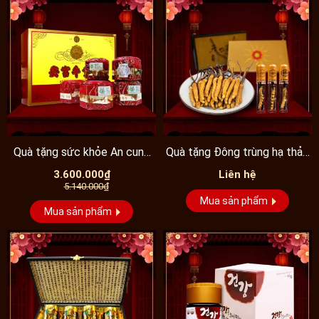
Quà tặng sức khỏe An cung
Quà tặng Đông trùng hạ thảo
ngưu đai vàng Đồng...
Tây Tạng nguyên con...
3.600.000₫
Liên hệ
5.140.000₫
Mua sản phẩm
Mua sản phẩm