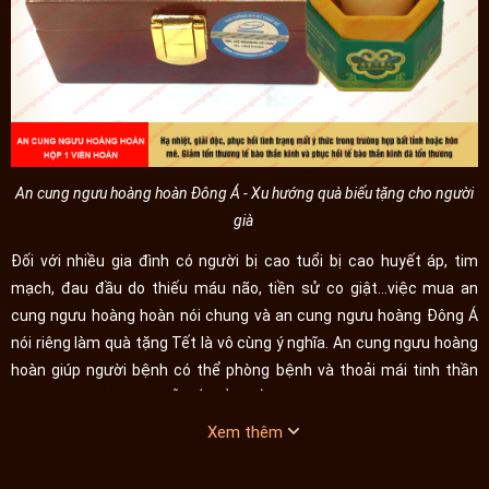
An cung ngưu hoàng hoàn Đông Á - Xu hướng quà biếu tặng cho người
già
Đối với nhiều gia đình có người bị cao tuổi bị cao huyết áp, tim
mạch, đau đầu do thiếu máu não, tiền sử co giật…việc mua an
cung ngưu hoàng hoàn nói chung và an cung ngưu hoàng Đông Á
nói riêng làm quà tặng Tết là vô cùng ý nghĩa. An cung ngưu hoàng
hoàn giúp người bệnh có thể phòng bệnh và thoải mái tinh thần
hơn trong những ngày lễ Tết cổ truyền này.
Xem thêm
Người lớn tuổi thường kéo theo các vấn đề như sức đề kháng giảm
dần, sức khỏe suy yếu, nguy cơ mắc các bệnh gia tăng, đặc biệt là