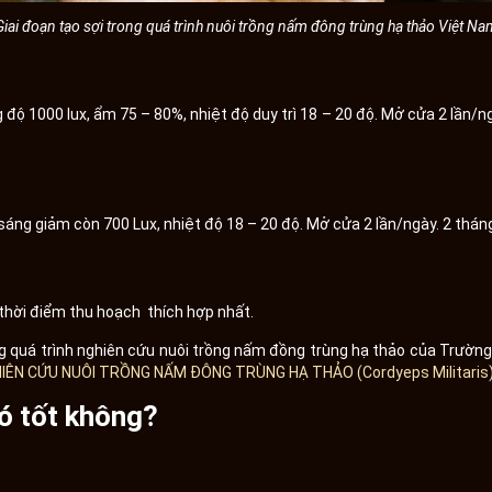
Giai đoạn tạo sợi trong quá trình nuôi trồng nấm đông trùng hạ thảo Việt Na
1000 lux, ẩm 75 – 80%, nhiệt độ duy trì 18 – 20 độ. Mở cửa 2 lần/ngà
u sáng giảm còn 700 Lux, nhiệt độ 18 – 20 độ. Mở cửa 2 lần/ngày. 2 th
hời điểm thu hoạch thích hợp nhất.
trong quá trình nghiên cứu nuôi trồng nấm đồng trùng hạ thảo của Trườ
IÊN CỨU NUÔI TRỒNG NẤM ĐÔNG TRÙNG HẠ THẢO (Cordyeps Militari
ó tốt không?