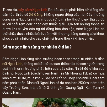
Trước kia,
cây sâm Ngọc Linh
lần đầu được phát hiện bởi đồng bào
dân tộc thiểu số
Xê Đăng
. Những người đồng bào nơi đây thường
dùng sâm Ngọc Linh như một củ rừng mà họ thường gọi thứ củ đó
là “củ ngải rọm con” hoặc cây thuốc giấu. Dựa tên những thông tin
được lưu truyền của người đồng bào dân tộc, sâm Ngọc Linh có
thể chữa được nhiều bệnh, cầm vết thương, tăng cường sức khỏe,
phục vụ rất nhiều cho các chiến sĩ trong thời kỳ kháng chiến.
Sâm ngọc linh rừng tự nhiên ở đâu?
Sâm Ngọc Linh rừng sinh trưởng hoàn toàn trong tự nhiên ở đỉnh
núi Ngọc Linh
, không có bất cứ sự can thiệp nào từ con người trong
quá trình sinh trưởng phát triển của cây sâm. Nhiệt độ ở khu vực
đỉnh núi Ngọc Linh (cách huyện Nam Trà My khoảng 15km) có mùa
lạnh dưới 10 độ, mùa khô 25 độ nên rất phù hợp cho nhiều loại sâm
nấm phát triển. Đỉnh núi Ngọc Linh có độ cao hơn 2500m, nằm trên
dãy Trường Sơn, trải dài từ 3 tỉnh gồm Quảng Ngãi, Kon Tum và
Quảng Nam.