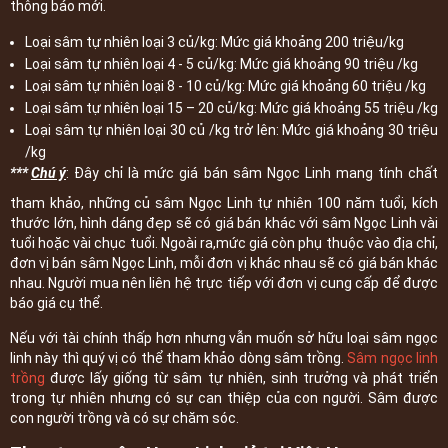
thông báo mới.
Loại sâm tự nhiên loại 3 củ/kg: Mức giá khoảng 200 triệu/kg
Loại sâm tự nhiên loại 4 - 5 củ/kg: Mức giá khoảng 90 triệu /kg
Loại sâm tự nhiên loại 8 - 10 củ/kg: Mức giá khoảng 60 triệu /kg
Loại sâm tự nhiên loại 15 – 20 củ/kg: Mức giá khoảng 55 triệu /kg
Loại sâm tự nhiên loại 30 củ /kg trở lên: Mức giá khoảng 30 triệu
/kg
***
Chú ý
: Đây chỉ là mức giá bán sâm Ngọc Linh mang tính chất
tham khảo, những củ sâm Ngọc Linh tự nhiên 100 năm tuổi, kích
thước lớn, hình dáng đẹp sẽ có giá bán khác với sâm Ngọc Linh vài
tuổi hoặc vài chục tuổi. Ngoài ra,mức giá còn phụ thuộc vào địa chỉ,
đơn vị bán sâm Ngọc Linh, mỗi đơn vị khác nhau sẽ có giá bán khác
nhau. Người mua nên liên hệ trực tiếp với đơn vị cung cấp để được
báo giá cụ thể.
Nếu với tài chính thấp hơn nhưng vẫn muốn sở hữu loại sâm ngọc
linh này thì quý vị có thể tham khảo dòng sâm trồng.
Sâm ngọc linh
trồng
được lấy giống từ sâm tự nhiên, sinh trưởng và phát triển
trong tự nhiên nhưng có sự can thiệp của con người. Sâm được
con người trồng và có sự chăm sóc.