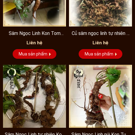
Sâm Ngọc Linh Kon Tom
Củ sâm ngọc linh tự nhiên 5
khủng 9 lạng/củ
năm tuổi loại...
Liên hệ
Liên hệ
Mua sản phẩm
Mua sản phẩm
Sâm Ngọc Linh tự nhiên Kon
Sâm Ngọc Linh núi Kon Tum