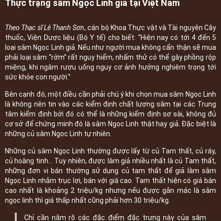
Thực trạng sâm Ngọc Linh giả tại Việt Nam
Theo Thạc sĩ Lê Thanh Sơn
, cán bộ Khoa Thực vật và Tài nguyên Cây
thuốc, Viện Dược liệu (Bộ Y tế) cho biết: “Hiện nay có tới 4 đến 5
loại sâm Ngọc Linh giả. Nếu như người mua không cẩn thận sẽ mua
phải loại sâm “rởm” rất nguy hiểm, nhấm thử có thể gây phồng rộp
miệng, khi ngâm rượu uống nguy cơ ảnh hưởng nghiêm trọng tới
sức khỏe con người.”
Bên cạnh đó, một điều cần phải chú ý khi chọn mua sâm Ngọc Linh
là không nên tin vào các kiểm định chất lượng sâm tại các Trung
tâm kiểm định bởi đó có thể là những kiểm định sơ sài, không đủ
cơ sở để chứng minh đó là sâm Ngọc Linh thật hay giả. Đặc biệt là
những củ sâm Ngọc Linh tự nhiên.
Những củ sâm Ngọc Linh thường được lấy từ củ Tam thất, củ ráy,
củ hoàng tinh… Tuy nhiên, được làm giả nhiều nhất là củ Tam thất,
những đơn vị bán thường sử dụng củ tam thất để giả làm sâm
Ngọc Linh nhằm trục lợi, bán với giá cao. Tam thất hiện có giá bán
cao nhất là khoảng 2 triệu/kg nhưng nếu được gắn mác là sâm
ngọc linh thì giá thấp nhất cũng phải hơn 30 triệu/kg.
Chỉ cần nắm rõ các đặc điểm đặc trưng này của sâm