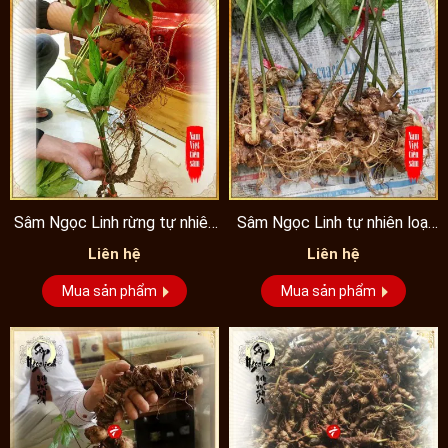
Sâm Ngọc Linh rừng tự nhiên
Sâm Ngọc Linh tự nhiên loại
0,4 đến 0,7kg/1 củ...
củ nhỏ
Liên hệ
Liên hệ
Mua sản phẩm
Mua sản phẩm