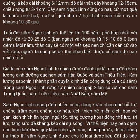
cuống lá kép dài khoảng 6-12mm, độ dài thân cây khoảng 12-15cm,
chiều rộng từ 3-4 cm. Cây sâm Ngọc Linh cũng có hạt, cứ một quả
lại chứa một hạt, một số quả chứa 2 hạt, bình quân mỗi cây có
khoảng 10-30 quả.
Tuổi đời sâm Ngọc Linh có thể lên tới 100 năm, phù hợp nhất với
nhiệt độ từ 20-25 độ C (ban ngày) và khoảng từ 15 -18 độ C (ban
đêm). Mỗi năm, thân cây sẽ có một vết sẹo nên chỉ cần căn cứ vào
vết sẹo, người ta cũng sẽ có thể nhận biết được củ sâm đó bao
nhiêu tuổi.
Giá trị của sâm Ngọc Linh tự nhiên được đánh giá là mang đến hàm
lượng dinh dưỡng cao hơn sâm Hàn Quốc và sâm Triều Tiên. Hàm
lượng saponin (thành phần quyết định đến công dụng của củ sâm)
trong sâm Ngọc Linh rừng tự nhiên cao gấp 2 lần so với các sâm
Trung Quốc, sâm Triều Tiên, sâm Nhật Bản, sâm Mỹ.
Sâm Ngọc Linh mang đến nhiều công dụng khác nhau như hỗ trợ
chống trầm cảm, chống oxy hóa, kích thích hệ miễn dịch, bảo vệ
gan, kích thích ăn ngon, ngủ tốt, tăng cường hoạt động thể lực, trí
lực, tăng sức đề kháng, kéo dài sự sống… Vì thế, hiện nay, bên cạnh
các loại dược liệu quý khác như yến sào, nhung hươu, đông trùng
hạ thảo thì sâm Ngọc Linh được cho là loại dược liệu đắt đỏ bậc