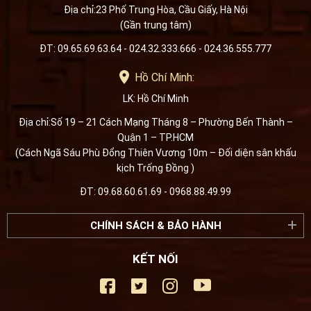
Địa chỉ:23 Phố Trung Hòa, Cầu Giấy, Hà Nội
(Gần trung tâm)
ĐT: 09.65.69.63.64 - 024.32.333.666 - 024.36.555.777
Hồ Chí Minh:
LK: Hồ Chí Minh
Địa chỉ:Số 19 – 21 Cách Mạng Tháng 8 – Phường Bến Thành –
Quận 1 – TP.HCM
(Cách Ngã Sáu Phù Đổng Thiên Vương 10m – Đối diện sân khấu
kịch Trống Đồng )
ĐT: 09.68.60.61.69 - 0968.88.49.99
CHÍNH SÁCH & BẢO HÀNH
KẾT NỐI