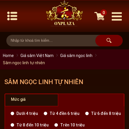
0
Home
Giá sâm Việt Nam
Giá sâm ngọc linh
Sâm ngọc linh tự nhiên
SÂM NGỌC LINH TỰ NHIÊN
Mức giá
Dưới 4 triệu
Từ 4 đền 6 triệu
Từ 6 đến 8 triệu
Từ 8 đến 10 triệu
Trên 10 triệu