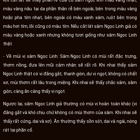
Khi cắt lát sẽ thấy phần rễ của củ sâm ngọc linh màu vàng nhạt,
màu vàng nâu tại da phần thân rễ bên ngoài, bên trong màu vàng
hoặc pha tím nhạt, bên ngoài có màu xanh xám, ruột bên trong
màu hơi tím, lõi cũng có màu tím. Nếu cắt lát sâm Ngọc Linh giả có
màu vàng hoặc xanh nhưng không tươi giống như sâm Ngọc Linh
thật.
- Về mùi vị sâm Ngọc Linh: Sâm Ngọc Linh có mùi rất đặc trưng,
thơm nồng, đưa lên mũi cảm nhận sẽ rất rõ. Khi nhai thấy sâm
Ngọc Linh thật có vị đắng gắt, thanh giòn, dư vị ngọt, không có chất
xơ, mùi thơm rất lâu trong miệng. Khi nhai sẽ thấy chắc sâm, sâm
giòn, càng ăn càng thấy vị ngọt.
Ngược lại, sâm Ngọc Linh giả thường có mùi vị hoàn toàn khác (vị
đắng gắt và khó chịu chứ không có mùi thơm của sâm. Khi nhai sẽ
thấy rất cứng, dai và xơ). Ăn thường thấy sồn sột, dai và ngái, nóng
rát tại phần cổ.