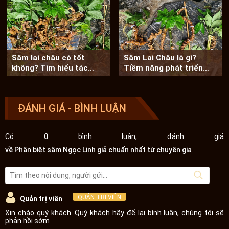
Sâm lai châu có tốt
Sâm Lai Châu là gì?
không? Tìm hiểu tác
Tiềm năng phát triển
dụng của sâm lai...
của cây sâm lai...
ĐÁNH GIÁ - BÌNH LUẬN
Có
0
bình luận, đánh giá
về Phân biệt sâm Ngọc Linh giả chuẩn nhất từ chuyên gia
QUẢN TRỊ VIÊN
Quản trị viên
Xin chào quý khách. Quý khách hãy để lại bình luận, chúng tôi sẽ
phản hồi sớm