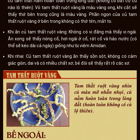
củ tam thất nằm hoàn toàn trong lòng đất (không có bất cứ củ
nào lộ thiên). Vỏ tam thất ruột vàng là màu vàng ong, khi cắt sẽ
thấy thớ bên trong cũng là màu vàng. Phần ngọn của củ tam
thất ruột vàng ở bên trong không có thớ tím, mắt to.
Khi ăn củ tam thất ruột vàng: Không có vị đắng mà thấy vị ngái.
Ăn xong sẽ thấy nóng cổ, hơi ngái ở cổ, rát cổ và háo nước (có
thể sẽ kéo dài cả ngày) giống như bị viêm Amidan.
Khi nhai: Củ tam thất ruột vàng ăn thấy sồn sột, không có cảm
giác giòn, dai và có nhiều chất xơ, bẻ đôi sẽ thấy rất rõ các xơ.