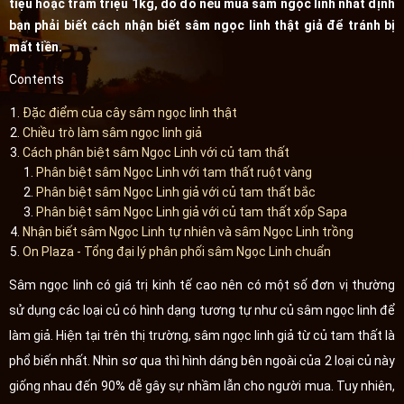
tiệu hoặc trăm triệu 1kg, do đó nếu mua sâm ngọc linh nhất định
bạn phải biết cách nhận biết sâm ngọc linh thật giả để tránh bị
mất tiền.
Contents
Đặc điểm của cây sâm ngọc linh thật
Chiều trò làm sâm ngọc linh giả
Cách phân biệt sâm Ngọc Linh với củ tam thất
Phân biệt sâm Ngọc Linh với tam thất ruột vàng
Phân biệt sâm Ngọc Linh giả với củ tam thất bắc
Phân biệt sâm Ngọc Linh giả với củ tam thất xốp Sapa
Nhận biết sâm Ngọc Linh tự nhiên và sâm Ngọc Linh trồng
On Plaza - Tổng đại lý phân phối sâm Ngọc Linh chuẩn
Sâm ngọc linh có giá trị kinh tế cao nên có một số đơn vị thường
sử dụng các loại củ có hình dạng tương tự như củ sâm ngọc linh để
làm giả. Hiện tại trên thị trường, sâm ngọc linh giả từ củ tam thất là
phổ biến nhất. Nhìn sơ qua thì hình dáng bên ngoài của 2 loại củ này
giống nhau đến 90% dễ gây sự nhầm lẫn cho người mua. Tuy nhiên,