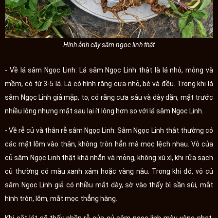
Hình ảnh cây sâm ngọc linh thật
- Về lá sâm Ngọc Linh: Lá sâm Ngọc Linh thật là lá nhỏ, mỏng và
mềm, có từ 3-5 lá. Lá có hình răng cưa nhỏ, bé và đều. Trong khi lá
sâm Ngọc Linh giả mập, to, có răng cưa sâu và dày dặn, mặt trước
nhiều lông nhưng mặt sau lại ít lông hơn so với lá sâm Ngọc Linh.
- Về rễ củ và thân rễ sâm Ngọc Linh: Sâm Ngọc Linh thật thường có
các mặt lõm vào thân, không tròn hẳn mà mọc lệch nhau. Vỏ của
củ sâm Ngọc Linh thật khá nhẵn và mỏng, không xù xì, khi rửa sạch
củ thường có màu xanh xám hoặc vàng nâu. Trong khi đó, vỏ củ
sâm Ngọc Linh giả có nhiều mắt dày, sờ vào thấy bì sần sùi, mắt
hình tròn, lõm, mắt mọc thẳng hàng.