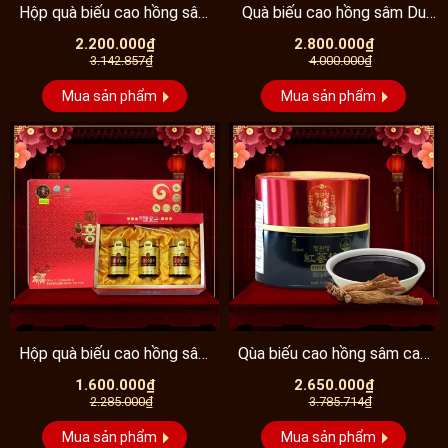
Hộp quà biếu cao hồng sâm
Quà biếu cao hồng sâm Du
Kanghwa 4 lọ (250g...
Ham cao cấp 100%...
2.200.000₫
2.800.000₫
3.142.857₫
4.000.000₫
Mua sản phẩm
Mua sản phẩm
Hộp quà biếu cao hồng sâm
Qùa biếu cao hồng sâm cao
Hàn Quốc hộp 3...
cấp chính phủ 6...
1.600.000₫
2.650.000₫
2.285.000₫
3.785.714₫
Mua sản phẩm
Mua sản phẩm