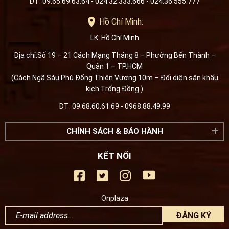
ĐT: 09.65.69.63.64 - 024.32.333.666 - 024.36.555.777
Hồ Chí Minh:
LK: Hồ Chí Minh
Địa chỉ:Số 19 – 21 Cách Mạng Tháng 8 – Phường Bến Thành –
Quận 1 – TP.HCM
(Cách Ngã Sáu Phù Đổng Thiên Vương 10m – Đối diện sân khấu
kịch Trống Đồng )
ĐT: 09.68.60.61.69 - 0968.88.49.99
CHÍNH SÁCH & BẢO HÀNH
KẾT NỐI
Onplaza
ĐĂNG KÝ