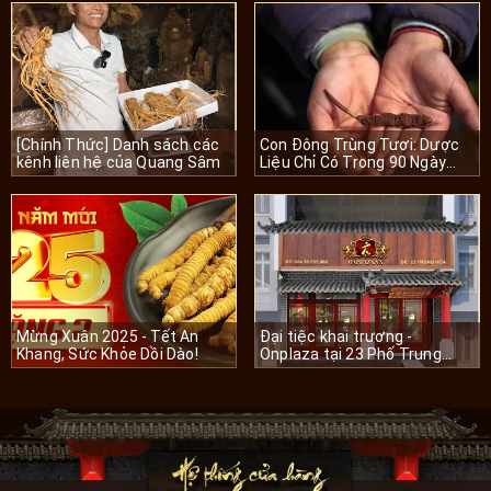
[Chính Thức] Danh sách các
Con Đông Trùng Tươi: Dược
kênh liên hệ của Quang Sâm
Liệu Chỉ Có Trong 90 Ngày
Mỗi Năm
Mừng Xuân 2025 - Tết An
Đại tiệc khai trương -
Khang, Sức Khỏe Dồi Dào!
Onplaza tại 23 Phố Trung
Hòa, Quận Cầu Giấy, Hà Nội.