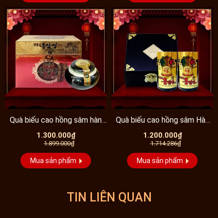
Quà biếu cao hồng sâm hàn
Quà biếu cao hồng sâm Hàn
quốc hộp sứ xanh...
Quốc 2 lọ hộp...
1.300.000₫
1.200.000₫
1.899.000₫
1.714.286₫
Mua sản phẩm
Mua sản phẩm
TIN LIÊN QUAN