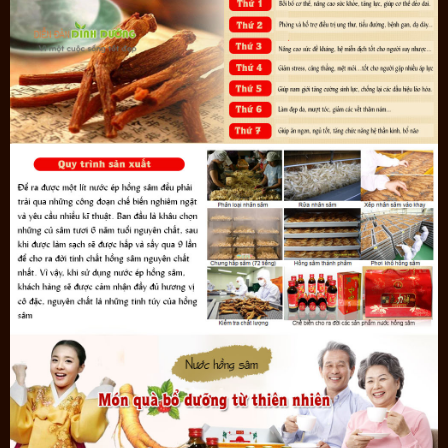
CƠ SỞ CHÍNH: HỒ CHÍ MINH
Địa chỉ : Số 19 – 21 Cách Mạng Tháng 8 – Phường Bến Thành –
Quận 1 – TP.HCM
CƠ SỞ LIÊN KẾT: 76 HAI BÀ TRƯNG
Địa chỉ : 76 Hai Bà Trưng, Hoàn Kiếm, Hà Nội
CƠ SỞ LIÊN KẾT: 327 TRƯỜNG CHINH
Địa chỉ : 327 Trường Chinh, Ngã Tư Sở, Hà Nội
Cập nhật tin tức về quà biếu:
https://twitter.com/i/events/1390138436871360514
Tham khảo thêm sản phẩm quà biếu khác:
Quà biếu nhân sâm tươi
Hàn Quốc loại cao cấp 3 củ/kg
Dưới đây là một số hình ảnh giúp khách hàng nhận diện sản phẩm
Nước hồng sâm Pocheon Korean Drink hộp 30 gói chính hãng: