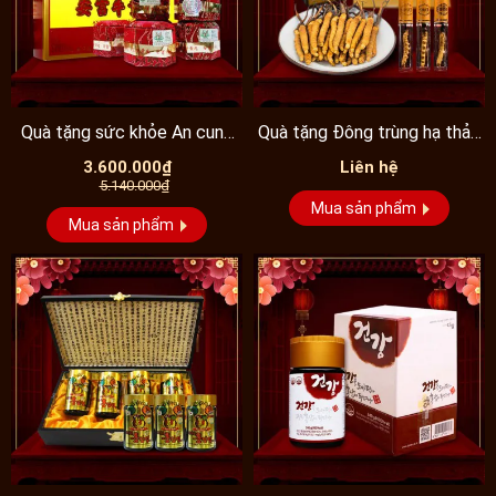
Quà tặng sức khỏe An cung
Quà tặng Đông trùng hạ thảo
ngưu đai vàng Đồng...
Tây Tạng nguyên con...
3.600.000₫
Liên hệ
5.140.000₫
Mua sản phẩm
Mua sản phẩm