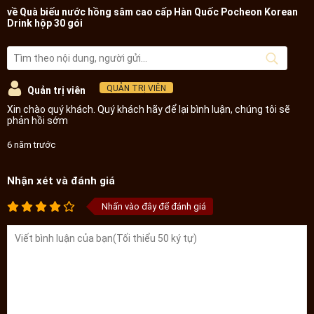
về Quà biếu nước hồng sâm cao cấp Hàn Quốc Pocheon Korean
Drink hộp 30 gói
*Lưu ý: Tác dụng của sản phẩm có thể thay đổi tùy theo tình
trạng cơ địa mỗi người
QUẢN TRỊ VIÊN
Quản trị viên
*Lưu ý : Sản phẩm không phải là thuốc không có tác dụng thay
Xin chào quý khách. Quý khách hãy để lại bình luận, chúng tôi sẽ
thế thuốc chữa bệnh
phản hồi sớm
6 năm trước
Nhận xét và đánh giá
Nhấn vào đây để đánh giá