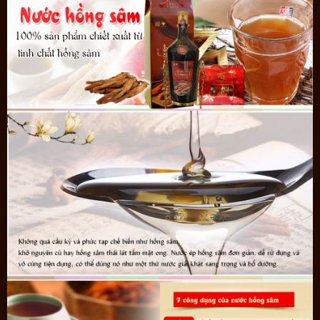
Sản phẩm đóng gói bao bì đẹp, hương vị thơm ngon nên rất được
ưa chuộng. Trong các dịp lễ tết nhiều bạn còn rất trẻ mua sản
phẩm làm quà biếu tặng bố mẹ, ông bà, quà biếu tặng bạn bè, đồng
nghiệp.
Đặc biệt: Nước hồng sâm cao cấp Hàn Quốc Pocheon Korean Drink
sản xuất theo công nghệ cao bởi
D.N Agricaltural Coporatio
n là đơn
vị chuyên chiết xuất các dòng nước ép cao cấp, đóng túi tiện lợi
cầm theo hoặc mang bên mình nên được người dân ưa chuộng.
On plaza nhà phân phối nước hồng sâm cao cấp, với kinh nghiệm
15 năm phân phối các sản phẩm
quà sức khỏe
chúng tôi khẳng
định đây là sản phẩm quà biếu sức khỏe đúng xu hướng quà tết
2022, có thể làm quà biếu tết đối tác, quà tết biếu sếp.
Onplaza - Chuyên quà biếu sức khỏe cao cấp
Số điện thoại:
096 860 61 69
Địa chỉ: