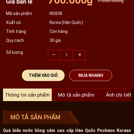
700.000₫
1.000.000₫
Giá bán lẻ
Mã sản phẩm
: NS838
Xuất xứ
: Korea (Hàn Quốc)
Tình trạng
: Còn hàng
Quy cách
: 30 gói
Số lượng
–
+
THÊM VÀO GIỎ
MUA NHANH
Thông tin sản phẩm
Mô tả sản phẩm
Ảnh chi tiết
MÔ TẢ SẢN PHẨM
Quà biếu nước hồng sâm cao cấp Hàn Quốc Pocheon Korean