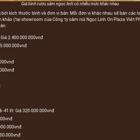
Giá bình rượu sâm ngọc linh có nhiều mức khác nhau
bởi kích thước bình và đơn vị bán. Mỗi đơn vị khác nhau sẽ bán các l
m khảo (tại showroom của Công ty sâm núi Ngọc Linh On Plaza Việt 
bán:
 Giá 2.400.000.000vnđ
95.000.000vnđ
.000vnđ
0.000vnđ
đ
-41 lít: Giá 320.000.000vnđ
000vnđ
.000.000vnđ
.000.000vnđ