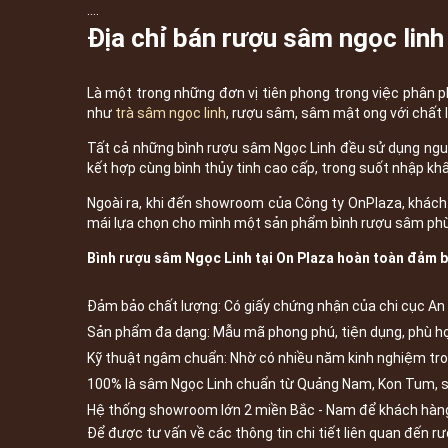
....
Địa chỉ bán rượu sâm ngọc linh 
Là một trong những đơn vị tiên phong trong việc phân 
như
trà sâm ngọc linh
, rượu sâm, sâm mật ong với chất 
Tất cả những bình rượu sâm Ngọc Linh đều sử dụng nguy
kết hợp cùng bình thủy tinh cao cấp, trong suốt nhập kh
Ngoài ra, khi đến showroom của Công ty OnPlaza, khách 
mái lựa chọn cho mình một sản phẩm bình rượu sâm phù
Bình rượu sâm Ngọc Linh tại On Plaza hoàn toàn đảm 
Đảm bảo chất lượng: Có giấy chứng nhận của chi cục An 
Sản phẩm đa dạng: Mẫu mã phong phú, tiện dụng, phù hợ
Kỹ thuật ngâm chuẩn: Nhờ có nhiều năm kinh nghiệm tr
100% là sâm Ngọc Linh chuẩn từ Quảng Nam, Kon Tum, sẵ
Hệ thống showroom lớn 2 miền Bắc - Nam để khách hàng
Để được tư vấn về các thông tin chi tiết liên quan đến rư