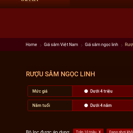
HN:
0966 60 61 69
HCM:
09 68 60 61 69
Home
Giá sâm Việt Nam
Giá sâm ngọc linh
Rượ
RƯỢU SÂM NGỌC LINH
Mức giá
Dưới 4 triệu
Năm tuổi
Dưới 4 năm
Bộ lọc được áp dụng:
Trên 10 triệu
Dạng phơi khô