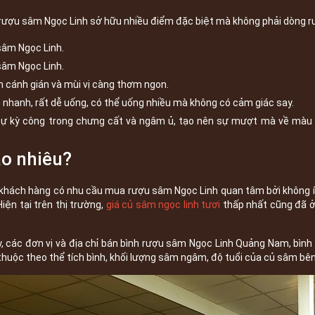
rượu sâm Ngọc Linh sở hữu nhiều điểm đặc biệt mà không phải dòng r
 sâm Ngọc Linh.
 sâm Ngọc Linh.
cánh gián và mùi vị càng thơm ngon.
 nhanh, rất dễ uống, có thể uống nhiều mà không có cảm giác say.
à sự kỳ công trong chưng cất và ngâm ủ, tạo nên sự mượt mà về màu 
ao nhiêu?
khách hàng có nhu cầu mua rượu sâm Ngọc Linh quan tâm bởi không ít
iện tại trên thị trường,
giá củ sâm ngọc linh tươi
thấp nhất cũng đã ở 
ay, các đơn vị và địa chỉ bán bình rượu sâm Ngọc Linh Quảng Nam, bì
thuộc theo thể tích bình, khối lượng sâm ngâm, độ tuổi của củ sâm b