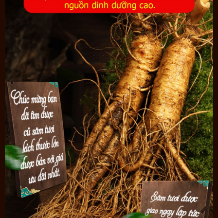
khác biệt về sức khỏe, giảm thiểu các vấn đề về tuổi tác.
Với người chưa bao giờ dùng sâm khi dùng sẽ thấy bât ngờ, nên
thử 1 lần trải nghiệm những vị giác mình chưa bao giờ thử, thử 1
lần chăm sóc, yêu thương sức khỏe của mình đúng cách. Bởi
sức khỏe mới là thứ quý giá nhất cuộc đời mỗi người.
Một số cách dùng sâm phổ biến, mang lại hiệu quả cao: hãm nước
nóng, dùng như thưởng trà, nấu lẩu, nấu cháo, hầm canh, ngâm
mật ong, sắc thuốc,
nhân sâm tươi ngâm rượu
...
Lưu ý
:
- Sản phẩm không phải là thuốc không có tác dụng thay thế thuốc
chữa bệnh.
- Tác dụng của sản phẩm có thể thay đổi tùy theo tình trạng cơ địa
của mỗi người.
Một số hình ảnh chi tiết của sản phẩm: