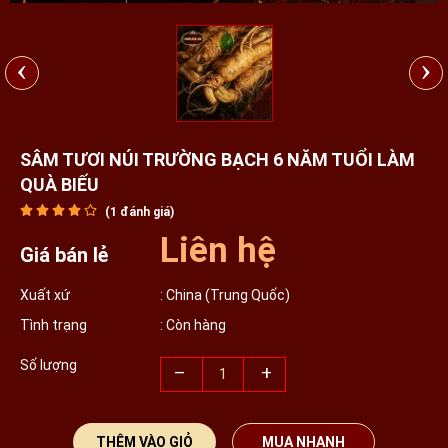
‹
›
SÂM TƯƠI NÚI TRƯỜNG BẠCH 6 NĂM TUỔI LÀM
QUÀ BIẾU
(
1
đánh giá)
Liên hệ
Giá bán lẻ
Xuất xứ
: China (Trung Quốc)
Tình trạng
: Còn hàng
Số lượng
–
+
THÊM VÀO GIỎ
MUA NHANH