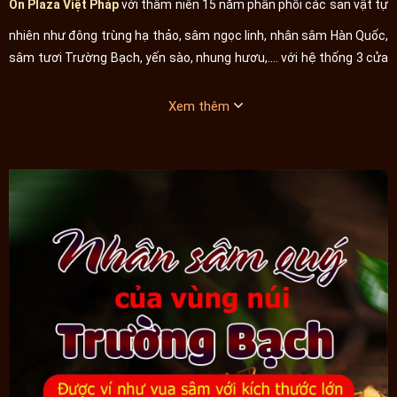
On Plaza Việt Pháp
với thâm niên 15 năm phân phối các sản vật tự
nhiên như đông trùng hạ thảo, sâm ngọc linh, nhân sâm Hàn Quốc,
sâm tươi Trường Bạch, yến sào, nhung hươu,.... với hệ thống 3 cửa
hàng lớn được đặt tại vị trí đắc địa ở Hà Nội và Hồ Chí Minh.
Xem thêm
Tại sao nên chọn nhân sâm tươi núi Trường Bạch làm quà biếu
Núi Trường bạch là 1 trong 3 dãy núi có nguồn nước tốt nhất thế
giới nên hương vị sâm ở núi Trường Bạch rất đặc biệt, sâm
không cần phân bón những vẫn tốt, củ to, đảm bảo tiêu chuẩn.
Nhiều rễ, hình dáng đẹp, đất tốt nên rễ xum xuê, củ rất đẹp, sang
trọng, phù hợp làm quà biếu tặng,
giá sâm tươi
ở mức vừa phải,
không phải quá đắt đỏ.
Củ sâm núi Trường Bạch nhìn thấy rõ từng lát vân gỗ, dù củ màu
trắng nhưng rất thơm, giá trị, màu trắng là đặc trưng của sâm
Trường Bạch.
Sự khác nhau rõ rệt giữa việc dùng sâm và không dùng sâm mỗi
ngà: Chỉ cần 3g hồng sâm mỗi ngày sẽ cảm nhận rõ ngay sự