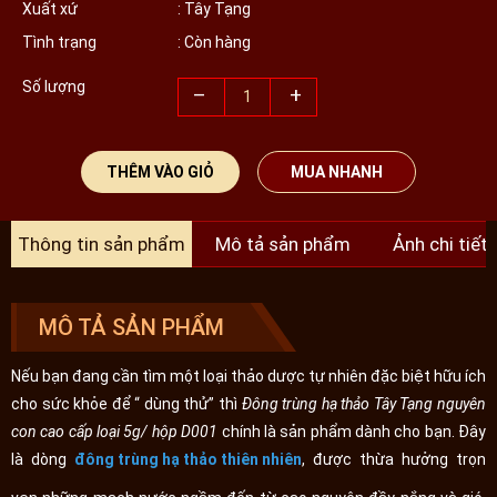
Xuất xứ
: Tây Tạng
Tình trạng
: Còn hàng
Số lượng
–
+
THÊM VÀO GIỎ
MUA NHANH
Thông tin sản phẩm
Mô tả sản phẩm
Ảnh chi tiết
MÔ TẢ SẢN PHẨM
Nếu bạn đang cần tìm một loại thảo dược tự nhiên đặc biệt hữu ích
cho sức khỏe để “ dùng thử” thì
Đông trùng hạ thảo Tây Tạng nguyên
con cao cấp loại 5g/ hộp D001
chính là sản phẩm dành cho bạn. Đây
là dòng
đông trùng hạ thảo thiên nhiên
, được thừa hưởng trọn