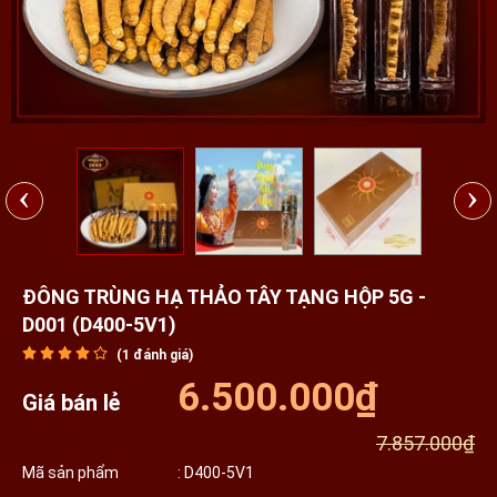
‹
›
ĐÔNG TRÙNG HẠ THẢO TÂY TẠNG HỘP 5G -
D001 (D400-5V1)
(
1
đánh giá)
6.500.000₫
Giá bán lẻ
7.857.000₫
Mã sản phẩm
: D400-5V1