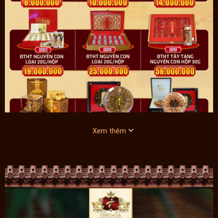
Xem thêm
Các hộp đông trùng hạ thảo Tây Tạng bán chạy nhất tại Onplaza
Đông trùng hạ thảo nguyên con đến từ Tây Tạng khi bán ra thị
trường chủ yếu được chế biến ở 2 dạng: sấy khô nguyên con hoặc
dạng tươi. Loại sấy khô được sử dụng phổ biến hơn bởi bảo quản