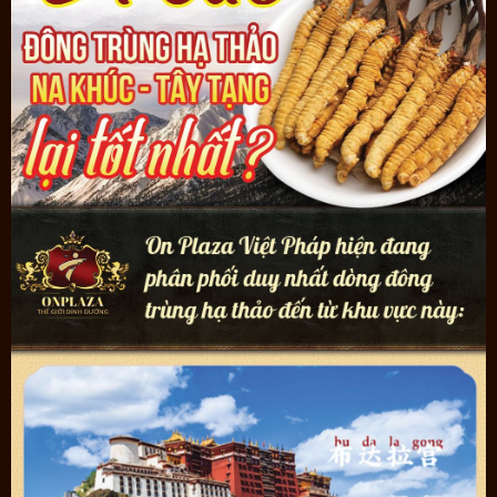
- Ngâm mật ong:
Cho 100 gram ngâm với 1 lít mật ong nguyên chất.
Mỗi ngày dùng 10ml pha với nước ấm và 3 - 5 con.
Đối tượng sử dụng: Đông trùng hạ thảo nguyên con phù hợp với tất
cả đối tượng người dùng. Tuy nhiên, cần lưu ý tham khảo tư vấn
của bác sĩ trước khi dùng cho trẻ em.
Ngoài các cách dùng trên On plaza Việt Pháp hướng dẫn bạn đọc
nhiều cách dùng đông trùng hạ thảo bồi bổ sức khỏe, tăng cường
dinh dưỡng, có thể tham khảo
TẠI ĐÂY
<<
***
Lưu ý:
Sản phẩm không phải là thuốc không có tác dụng thay thế thuốc
chữa bệnh.
Tác dụng của sản phẩm có thể thay đổi tùy theo tình trạng cơ
địa của mỗi người.