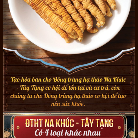
Gọi để mua hàng và được tư vấn: 09. 66.60.61.69
Giao hàng toàn quốc, nhận hàng NẾU HÀI LÒNG mới thanh toán
Hệ thống 3 showroom bán hàng lớn nhất cả nước. Khuyến khích
khách hàng qua trực tiếp xem và test từng con đông trùng.