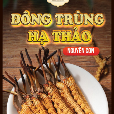
được lâu hơn, còn đối với đông trùng hạ thảo tươi thì chỉ có trong
thời điểm thu hoạch từ tháng 4 - tháng 9 hàng năm. Giá bán 2 loại
con đông trùng này cũng khác nhau, quý vị có thể xem chi tiết tại
link:
https://onplaza.vn/gia-dong-trung-ha-thao
để cập nhật so
sánh giá bán từng loại, từng thời điểm khác nhau.
Thông tin sản phẩm
đông trùng Tây Tạng hộp 5g D001
:
Thành phần: 100% Đông trùng hạ thảo tự nhiên sấy khô
Xuất xứ: Tây Tạng
Hộp gỗ 5g
Hàng nhập khẩu chính hãng kèm hộp có khăn lụa đựng sản phẩm
Onplaza đảm bảo:
Cam kết đền bù
GẤP 10 lần
nếu phát hiện đông trùng hạ thảo
giả.
Miễn phí đổi trả/ hoàn tiền trong 07 ngày đầu nếu sản phẩm có
vấn đề về hộp hoặc mẫu mã.