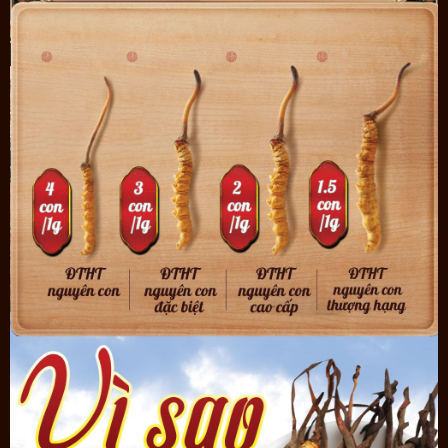
Các cách sử dụng Đông trùng hạ thảo nguyên con sấy khô phổ
biến:
- Pha trà:
Cho 3-5 con đông trùng hạ thảo vào cốc nước, đổ nước sôi 100
độ. Có thể dùng ngày sau 5 phút nhưng tốt nhất là ủ qua đêm (>
5 tiếng) trong phích giữ nhiệt rồi mới dùng.
Dùng uống cả ngày
- Đông trùng hạ thảo nấu các món hầm:
Cho con đông trùng hạ thảo vào nồi áp suất, hầm khoảng 55
phút (từ khi sôi) để chiết xuất hoàn toàn.
Sau khi hầm xong thì sử dụng bình thường.
- Nấu cháo:
Tương tự như cách dùng trên nhưng thay bằng gạo và
đông trùng.