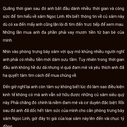
Quãng thời gian sau đó anh bắt đầu dành nhiều thời gian và công
sức để tìm hiểu về sâm Ngọc Linh. Khi biết thông tin về củ sâm này
dù có xa đến mấy anh cũng lặn lội đi tìm đến trực tiếp để xem mau.
Những lần mua anh đa phần phải vay mượn tiền từ bạn bè của
mình.
Nhìn vào phòng trưng bày sâm với quy mô khủng nhiều người nghĩ
anh phải có nhiều tiền mới dám sưu tầm. Tuy nhiên trong thời gian
đầu anh không hề dư dả nhưng vì quá đam mê và yêu thích anh đã
hạ quyết tâm tìm cách để mua chúng về.
Đến giờ nghĩ lại anh còn tâm sự không biết lúc đó làm sao điều kiện
kinh tế không có mà anh vẫn sở hữu được những củ sâm siêu quý
này. Phải chăng đó chính là niềm đam mê và cơ duyên đặc biệt. Rồi
sau đó anh đã dốc hết tâm sức của mình cho căn phòng trưng bày
sâm Ngọc Linh, giờ đây trị giá của loại sâm này lên đến vài chục tỷ
đồng.