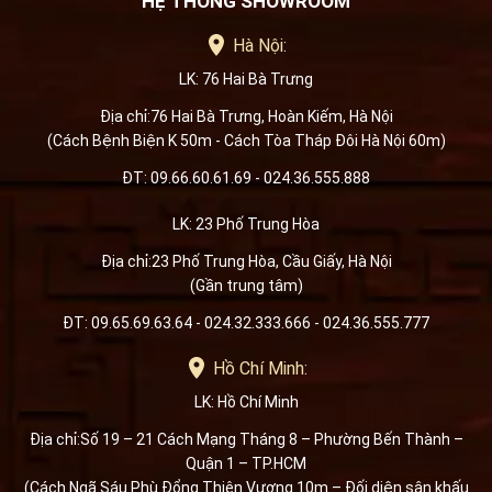
HỆ THỐNG SHOWROOM
Hà Nội:
LK: 76 Hai Bà Trưng
Địa chỉ:76 Hai Bà Trưng, Hoàn Kiếm, Hà Nội
(Cách Bệnh Biện K 50m - Cách Tòa Tháp Đôi Hà Nội 60m)
ĐT: 09.66.60.61.69 - 024.36.555.888
LK: 23 Phố Trung Hòa
Địa chỉ:23 Phố Trung Hòa, Cầu Giấy, Hà Nội
(Gần trung tâm)
ĐT: 09.65.69.63.64 - 024.32.333.666 - 024.36.555.777
Hồ Chí Minh:
LK: Hồ Chí Minh
Địa chỉ:Số 19 – 21 Cách Mạng Tháng 8 – Phường Bến Thành –
Quận 1 – TP.HCM
(Cách Ngã Sáu Phù Đổng Thiên Vương 10m – Đối diện sân khấu