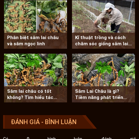
Phân biệt sâm lai châu
Kĩ thuật trồng và cách
và sâm ngọc linh
chăm sóc giống sâm lai
châu chất...
Sâm lai châu có tốt
Sâm Lai Châu là gì?
không? Tìm hiểu tác
Tiềm năng phát triển
dụng của sâm lai...
của cây sâm lai...
ĐÁNH GIÁ - BÌNH LUẬN
Có
0
bình luận, đánh giá