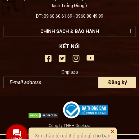
kịch Trống Đồng )
ĐT: 09.68.60.61.69 - 0968.88.49.99
CHÍNH SÁCH & BẢO HÀNH
KẾT NỐI
Onplaza
Đăng ký
Công ty TNHH Onplaza
Xin chào tôi có thể giúp gì cho bạn
Liên hệ