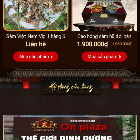
Sâm Việt Nam Vip 1 hàng 6
Cao hồng sâm hũ đôi hàn
Liên hệ
1.900.000₫
đến 8 năm...
quốc pocheon - NS885
1.950.000₫
Mua sản phẩm
Mua sản phẩm