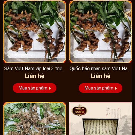
Sâm Việt Nam vip loại 3 triệu
Quốc bảo nhân sâm Việt Nam
Liên hệ
Liên hệ
1 kg, hàng...
Vip 3, 15 năm...
Mua sản phẩm
Mua sản phẩm