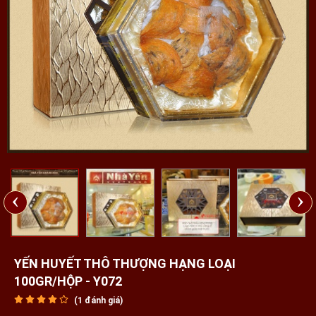
‹
›
YẾN HUYẾT THÔ THƯỢNG HẠNG LOẠI
100GR/HỘP - Y072
(
1
đánh giá)