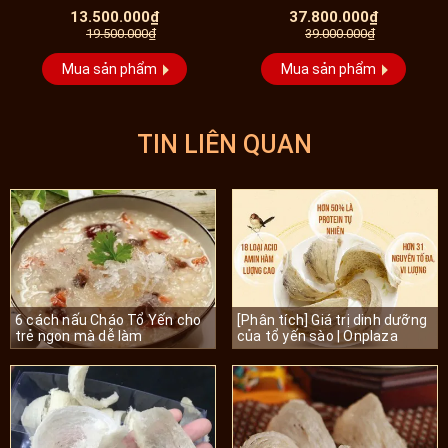
hạng cao cấp (100g/hộp)
Khánh Hòa hộp 100g-Y007
13.500.000₫
37.800.000₫
19.500.000₫
Y061...
39.000.000₫
Mua sản phẩm
Mua sản phẩm
TIN LIÊN QUAN
6 cách nấu Cháo Tổ Yến cho
[Phân tích] Giá trị dinh dưỡng
trẻ ngon mà dễ làm
của tổ yến sào | Onplaza