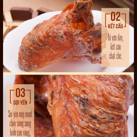
HỆ THỐNG SHOWROOM
Hà Nội:
CS1: 76 Hai Bà Trưng, Hoàn Kiếm, Hà Nội
(Cách Bệnh Biện K 50m - Cách Tòa Tháp Đôi Hà Nội 60m)
Hotline: 09.66.60.61.69
CS2: 327 Trường Chinh, Ngã Tư Sở, Hà Nội
(Cách Ngã Tư Sở Khoảng 200m)
Hotline: 09.65.69.63.64
Hồ Chí Minh:
CS3: Số 19 – 21 Cách Mạng Tháng 8 – Phường Bến Thành – Quận
1 – TP.HCM
(Cách Ngã Sáu Phù Đổng Thiên Vương 10m – Đối diện sân khấu
kịch Trống Đồng )
Hotline: 09.68.60.61.69
Dưới đây chính là hình ảnh dòng sản phẩm cao cấp, đem đến một
sức khỏe dồi dào: