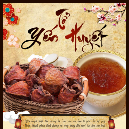
tiêu chuẩn dinh dưỡng cũng như chất lượng của một dòng sản
phẩm cao cấp. Đây có thể là món quà dành tặng cho người thân,
cấp trên cũng như gia đình, những người yêu quý,... Chính vì thế mà
sản phẩm được đóng gói bao bì với vẻ ngoài sang trọng, bắt mắt
để phù hợp với đẳng cấp của yến huyết.
Sản phẩm
Yến huyết tinh chế thượng hạng cao cấp
(100g/hộp) Y061
là sản phẩm tương tự như sản phẩm
trên nhưng đã được tinh chê, phù hợp với những người
muốn tiết kiệm thời gian chế biến mà vẫn dảm bảo được
về chất lượng sản phẩm.
Yến huyết xuất xứ từ Khánh Hòa, Việt Nam. Theo như các nhà khoa
học cũng như những người đã sử dụng, tuy có nhiều dòng yến khác
nhau có xuất xứ từ nhiều nơi những yến Khánh Hòa là dòng có chất
lượng cao và đem lại giá trị dinh dưỡng rất lớn.
Xem thêm các sản phẩm yến tổ đang được chúng tôi phân phối
tại
đây
<<