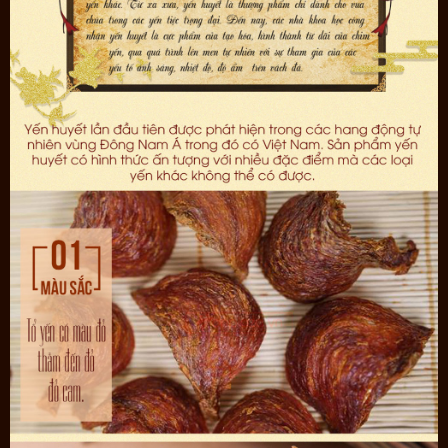
Lưu ý: Sản phẩm là thực phẩm bổ sung không phải là thuốc, không thay
thế thuốc chữa bệnh.
"Uy Tín Chất Lượng Đặt Lên Hàng Đầu"
Chúng tôi Onplaza.vn luôn đảm bảo cung cấp ra thị trường sản
phẩm Yến sào từ thương hiệu nổi tiếng Yến sào Khánh Hòa, Nhà
Yến Nha Trang, nguồn yến từ Khánh Hòa, Nha Trang nguyên chất,
chất lượng, không bán sản phẩm kém chất lượng, pha trộn, khâu
làm sạch sơ chế hiện đại, kép kín, đảm bảo an toàn vệ sinh thực
phẩm.
Không bán tổ yến không rõ nguồn gốc, xuất xứ, kém chất lượng
Tư vấn:
Onplaza chúng tôi luôn sẵn sàng tư vấn miễn phí qua
điện thoại, facebook, zalo 09.66.60.61.69
Đặt Hàng:
Để đặt hàng nhanh nhất khách hàng có thể liên hệ
ngay: