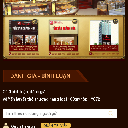
ĐÁNH GIÁ - BÌNH LUẬN
Có
0
bình luận, đánh giá
về Yến huyết thô thượng hạng loại 100gr/hộp - Y072
QUẢN TRỊ VIÊN
Quản trị viên