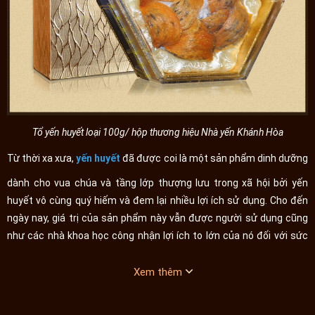
Tổ yến huyết loại 100g/ hộp thương hiệu Nhà yến Khánh Hòa
Từ thời xa xưa,
yến huyết
đã được coi là một sản phẩm dinh dưỡng
dành cho vua chúa và tầng lớp thượng lưu trong xã hội bởi yến
huyết vô cùng quý hiếm và đem lại nhiều lợi ích sử dụng. Cho đến
ngày nay, giá trị của sản phẩm này vẫn được người sử dụng cũng
như các nhà khoa học công nhận lợi ích to lớn của nó đối với sức
khỏe.
Xem thêm
Yến huyết thô thượng hạng loại 100gr/hộp là sản phẩm cao cấp,
được lấy từ những tổ yến thô nguyên chiếc thượng hạng, được nhà
sản xuất làm sạch xơ, những sợi yến bên trong hộp dài và dai, đạt