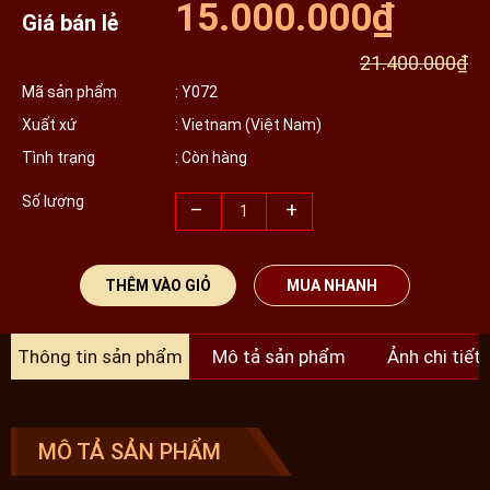
15.000.000₫
Giá bán lẻ
21.400.000₫
Mã sản phẩm
: Y072
Xuất xứ
: Vietnam (Việt Nam)
Tình trạng
: Còn hàng
Số lượng
–
+
THÊM VÀO GIỎ
MUA NHANH
Thông tin sản phẩm
Mô tả sản phẩm
Ảnh chi tiết
MÔ TẢ SẢN PHẨM