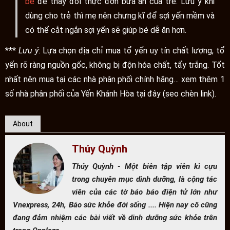
bé
để thay đổi thực đơn bữa ăn của trẻ. Lưu ý khi
dùng cho trẻ thì mẹ nên chưng kĩ để sợi yến mềm và
có thể cắt ngắn sợi yến sẽ giúp bé dễ ăn hơn.
***
Lưu ý
: Lựa chọn địa chỉ mua tổ yến uy tín chất lượng, tổ
yến rõ ràng nguồn gốc, không bị độn hóa chất, tẩy trắng. Tốt
nhất nên mua tại các nhà phân phối chính hãng… xem thêm 1
số nhà phân phối của Yến Khánh Hòa tại đây (seo chèn link).
About
Thúy Quỳnh
Thúy Quỳnh - Một biên tập viên kì cựu
trong chuyên mục dinh dưỡng, là cộng tác
viên của các tờ báo báo điện tử lớn như
Vnexpress, 24h, Báo sức khỏe đời sống .... Hiện nay cô cũng
đang đảm nhiệm các bài viết về dinh dưỡng sức khỏe trên