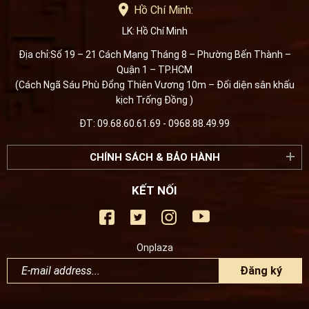
Hồ Chí Minh:
LK: Hồ Chí Minh
Địa chỉ:Số 19 – 21 Cách Mạng Tháng 8 – Phường Bến Thành –
Quận 1 – TP.HCM
(Cách Ngã Sáu Phù Đổng Thiên Vương 10m – Đối diện sân khấu
kịch Trống Đồng )
ĐT: 09.68.60.61.69 - 0968.88.49.99
CHÍNH SÁCH & BẢO HÀNH
KẾT NỐI
Onplaza
Đăng ký