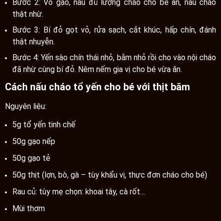
Bước 2: Vo gạo, nấu đủ lượng cháo cho bé ăn, nấu cháo
thật nhừ.
Bước 3: Bí đỏ gọt vỏ, rửa sạch, cắt khúc, hấp chín, đánh
thật nhuyễn.
Bước 4: Yến sào chín thái nhỏ, bằm nhỏ rồi cho vào nội cháo
đã nhừ cùng bí đỏ. Nêm nếm gia vị cho bé vừa ăn.
Cách nấu cháo tổ yến cho bé với thịt băm
Nguyên liệu:
5g tổ yến tinh chế
50g gạo nếp
50g gạo tẻ
50g thịt (lợn, bò, gà – tùy khẩu vị, thực đơn cháo cho bé)
Rau củ: tùy mẹ chọn: khoai tây, cà rốt…
Mùi thơm