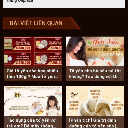
trang Onplaza
BÀI VIẾT LIÊN QUAN
Giá tổ yến sào bao nhiêu
Tổ yến cho bà bầu có tốt
tiền 100gr? Mua tổ yến ở
không? Tác dụng với thai
đâu tốt?
nhi
Tác dụng của tổ yến với
[Phân tích] Giá trị dinh
trẻ em? Bé mấy tháng
dưỡng của tổ yến sào |