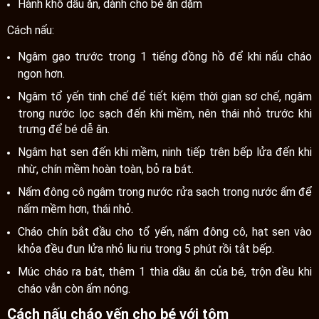
Hành khô dầu ăn, dành cho bé ăn dặm
Cách nấu:
Ngâm gạo trước trong 1 tiếng đồng hồ để khi nấu cháo
ngon hơn.
Ngâm tổ yến tinh chế để tiết kiệm thời gian sơ chế, ngâm
trong nước lọc sạch đến khi mềm, nên thái nhỏ trước khi
trưng để bé dễ ăn.
Ngâm hạt sen đến khi mềm, ninh tiếp trên bếp lửa đến khi
nhừ, chín mềm hoàn toàn, bỏ ra bát.
Nấm đông cô ngâm trong nước rửa sạch trong nước ấm để
nấm mềm hơn, thái nhỏ.
Cháo chín bắt đầu cho tổ yến, nấm đông cô, hạt sen vào
khỏa đều đun lửa nhỏ liu riu trong 5 phút rồi tắt bếp.
Múc cháo ra bát, thêm 1 thìa dầu ăn của bé, trộn đều khi
cháo vẫn còn ấm nóng.
Cách nấu cháo yến cho bé với tôm