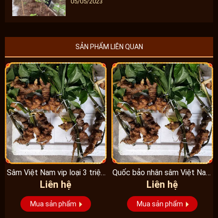
05/05/2023
SẢN PHẨM LIÊN QUAN
Sâm Việt Nam vip loại 3 triệu
Quốc bảo nhân sâm Việt Nam
Liên hệ
Liên hệ
1 kg, hàng...
Vip 3, 15 năm...
Mua sản phẩm
Mua sản phẩm