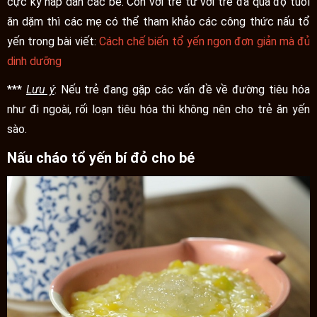
cực kỳ hấp dẫn các bé. Còn với trẻ từ với trẻ đã qua độ tuổi
ăn dặm thì các mẹ có thể tham khảo các công thức nấu tổ
yến trong bài viết:
Cách chế biến tổ yến ngon
đơn giản mà đủ
dinh dưỡng
***
Lưu ý
: Nếu trẻ đang gặp các vấn đề về đường tiêu hóa
như đi ngoài, rối loạn tiêu hóa thì không nên cho trẻ ăn yến
sào.
Nấu cháo tổ yến bí đỏ cho bé