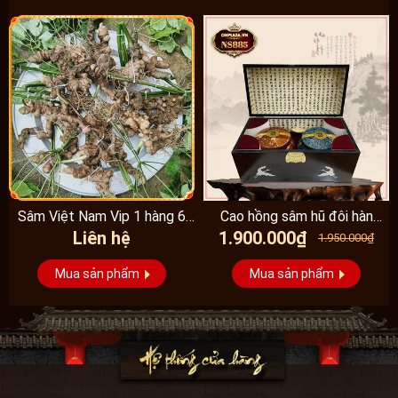
Sâm Việt Nam Vip 1 hàng 6
Cao hồng sâm hũ đôi hàn
Liên hệ
1.900.000₫
đến 8 năm...
quốc pocheon - NS885
1.950.000₫
Mua sản phẩm
Mua sản phẩm