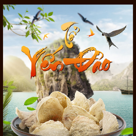
được hấp thu các khoáng chất tự nhiên quý từ các hang vách đá
ngàn năm bởi thế thành phần protein, các nguyên tố đa vi lượng,
vitamin trong tổ yến Khánh Hòa cũng cao hơn nhiều so với các loại
yến khác.
Yến sào Khánh Hòa - thương hiệu đẳng cấp phục vụ sức khỏe cộng
đồng.
Với hơn 20 năm phát triển công ty Yến sào Khánh Hòa đang là nhà