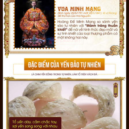
Yến sào có thể chế biến thành nhiều món ăn phong phú như: yến
chưng đường phèn, chè yến hạt sen, súp yến gà, cháo yến bồ câu...
có thể nấu kết hợp, đan xen giữa các món ăn để không bị chán.
Yến trắng tinh chế Khánh Hòa phù hợp với tất cả mọi người, đang là
sản phẩm ưa chuộng của rất nhiều chị em phụ nữ dùng chăm sóc
sức khỏe cho cả gia đình, đãi khách cũng như làm quà tặng vô
cùng ý nghĩa, giá trị. Với những người lần đầu sử dụng yến nên mua
hộp nhỏ
Yến trắng tinh chế Khánh Hòa hộp 3g
về dùng thử trước
xem có hợp hay không, nếu ăn được thì lần sau mua hộp với khối
lượng lớn hơn sẽ giúp tiết kiệm được chi phí.
Chi tiết bao bì hộp Yến sào tinh chế Khánh Hòa