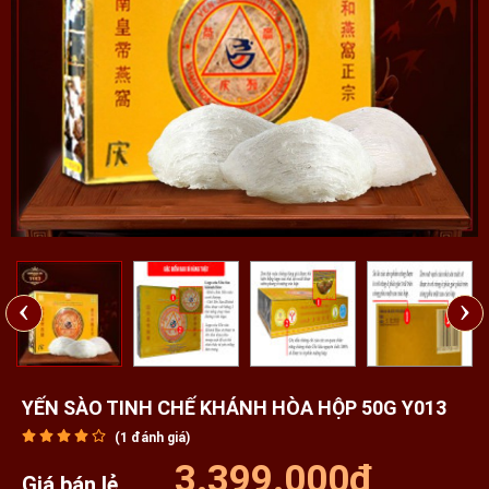
‹
›
YẾN SÀO TINH CHẾ KHÁNH HÒA HỘP 50G Y013
(
1
đánh giá)
3.399.000₫
Giá bán lẻ