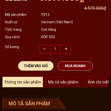
4.570.000₫
Mã sản phẩm
: Y013
Xuất xứ
: Vietnam (Việt Nam)
Tình trạng
: Còn hàng
Quy cách
: HỘP 50G
Số lượng
–
+
THÊM VÀO GIỎ
MUA NHANH
Thông tin sản phẩm
Mô tả sản phẩm
Ảnh chi tiết
MÔ TẢ SẢN PHẨM