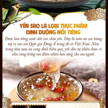
khai thác và phát triển bền vững sản phẩm tổ yến quý hiếm, quy
trình khai thác tổ yến rất khoa học đảm bảo chất lượng tổ yến
cũng như tạo môi trường sinh thái lâu dài cho chim yến sinh
trưởng.
Công ty Yến sào Khánh Hòa đang ngày càng khẳng định vị thế của
một thương hiệu mạnh với rất nhiều danh hiệu cao quý: hàng Việt
Nam chất lượng cao, top ten thương hiệu Việt, thương hiệu mạnh
Việt Nam 2011, thương hiệu uy tín chất lượng 2011...
Điểm nổi bật của yến tinh chế Khánh Hòa
Các sản phẩm
yến tinh chế
của Khánh Hòa
có kết cấu chặt chẽ,
các sợi yến dai và thơm ngon, đặc biệt tổ yến đã được làm sạch
hoàn toàn các tạp chất vì thế rất thuận lợi cho việc chế biến. Người
dùng không mất công sức và thời gian làm sạch tổ mà chỉ cần
ngâm tổ yến với nước trong vòng 20 -30 phút rồi rửa qua một vài
lần nước là sạch.