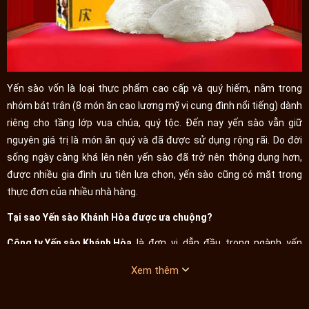
Yến sào vốn là loại thực phẩm cao cấp và quý hiếm, nằm trong
nhóm bát trân (8 món ăn cao lương mỹ vị cung đình nổi tiếng) dành
riêng cho tầng lớp vua chúa, quý tộc. Đến nay yến sào vẫn giữ
nguyên giá trị là món ăn quý và đã được sử dụng rộng rãi. Do đời
sống ngày càng khá lên nên yến sào đã trở nên thông dụng hơn,
được nhiều gia đình ưu tiên lựa chọn, yến sào cũng có mặt trong
thực đơn của nhiều nhà hàng.
Tại sao Yến sào Khánh Hòa được ưa chuộng?
Công ty Yến sào Khánh Hòa
là đơn vị dẫn đầu trong ngành yến
sào, số lượng các hang đảo yến do công ty quản lý lên tới 40 hang
Xem thêm
đảo, cung cấp ra thị trường hàng chục dòng sản phẩm tổ yến bổ
dưỡng. Yến sào Khánh Hòa hoàn toàn là yến đảo thiên nhiên, tổ yến