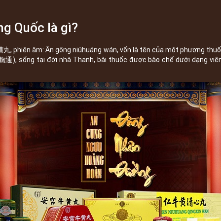
g Quốc là gì?
 phiên âm: Ān gōng niúhuáng wán, vốn là tên của một phương thuốc n
鞠通), sống tại đời nhà Thanh, bài thuốc được bào chế dưới dạng viê