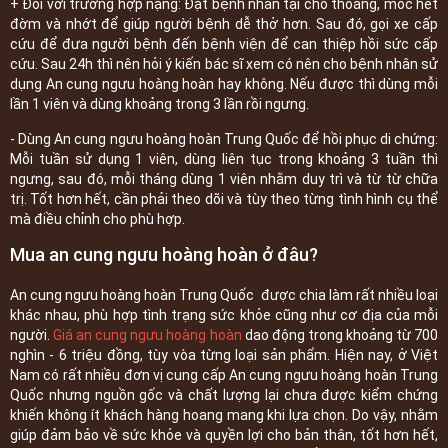
+ Đối với trường hợp nặng: Đặt bệnh nhân tại chỗ thoáng, móc hết
đờm và nhớt để giúp người bệnh dễ thở hơn. Sau đó, gọi xe cấp
cứu để đưa người bệnh đến bệnh viện để can thiệp hồi sức cấp
cứu. Sau 24h thì nên hỏi ý kiến bác sĩ xem có nên cho bệnh nhân sử
dụng An cung ngưu hoàng hoàn hay không. Nếu được thì dùng mỗi
lần 1 viên và dùng khoảng trong 3 lần rồi ngưng.
- Dùng An cung ngưu hoàng hoàn Trung Quốc để hồi phục di chứng:
Mỗi tuần sử dụng 1 viên, dùng liên tục trong khoảng 3 tuần thì
ngưng, sau đó, mỗi tháng dùng 1 viên nhằm duy trì và từ từ chữa
trị. Tốt hơn hết, cần phải theo dõi và tùy theo từng tình hình cụ thể
mà điều chỉnh cho phù hợp.
Mua an cung ngưu hoàng hoàn ở đâu?
An cung ngưu hoàng hoàn Trung Quốc được chia làm rất nhiều loại
khác nhau, phù hợp tình trạng sức khỏe cũng như cơ địa của mỗi
người.
Giá an cung ngưu hoàng hoàn
dao động trong khoảng từ 700
nghìn - 6 triệu đồng, tùy vòa từng loại sản phẩm. Hiện nay, ở Việt
Nam có rất nhiều đơn vị cung cấp An cung ngưu hoàng hoàn Trung
Quốc nhưng nguồn gốc và chất lượng lại chưa được kiểm chứng
khiến không ít khách hàng hoang mang khi lựa chọn. Do vậy, nhằm
giúp đảm bảo về sức khỏe và quyền lợi cho bản thân, tốt hơn hết,