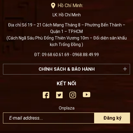
Hồ Chí Minh:
LK: Hồ Chí Minh
Địa chỉ:Số 19 – 21 Cách Mạng Tháng 8 – Phường Bến Thành –
Quận 1 – TP.HCM
(Cách Ngã Sáu Phù Đổng Thiên Vương 10m – Đối diện sân khấu
kịch Trống Đồng )
ĐT: 09.68.60.61.69 - 0968.88.49.99
CHÍNH SÁCH & BẢO HÀNH
KẾT NỐI
Onplaza
Đăng ký