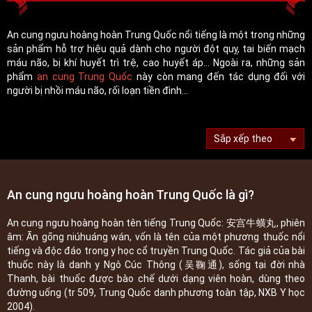
An cung ngưu hoàng hoàn Trung Quốc nổi tiếng là một trong những
sản phẩm hỗ trợ hiệu quả dành cho người đột quỵ, tai biến mạch
máu não, bị khí huyết trì trệ, cao huyết áp... Ngoài ra, những sản
phẩm
an cung Trung Quốc
này còn mang đến tác dụng đối với
người bị nhồi máu não, rối loạn tiền đình...
An cung ngưu hoàng hoàn Trung Quốc là gì?
An cung ngưu hoàng hoàn tên tiếng Trung Quốc: 安宫牛蟥丸, phiên
âm: Ān gōng niúhuáng wán, vốn là tên của một phương thuốc nổi
tiếng và độc đáo trong y học cổ truyền Trung Quốc. Tác giả của bài
thuốc này là danh y Ngô Cúc Thông (吴鞠通), sống tại đời nhà
Thanh, bài thuốc được bào chế dưới dạng viên hoàn, dùng theo
đường uống (tr 509, Trung Quốc danh phương toàn tập, NXB Y học
2004).