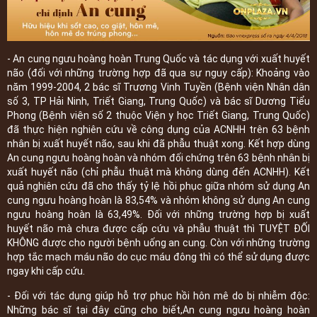
- An cung ngưu hoàng hoàn Trung Quốc và tác dụng với xuất huyết
não (đối với những trường hợp đã qua sự nguy cấp): Khoảng vào
năm 1999-2004, 2 bác sĩ Trương Vinh Tuyền (Bệnh viện Nhân dân
số 3, TP Hải Ninh, Triết Giang, Trung Quốc) và bác sĩ Dương Tiểu
Phong (Bệnh viện số 2 thuộc Viện y học Triết Giang, Trung Quốc)
đã thực hiện nghiên cứu về công dụng của ACNHH trên 63 bệnh
nhân bị xuất huyết não, sau khi đã phẫu thuật xong. Kết hợp dùng
An cung ngưu hoàng hoàn và nhóm đối chứng trên 63 bệnh nhân bị
xuất huyết não (chỉ phẫu thuật mà không dùng đến ACNHH). Kết
quả nghiên cứu đã cho thấy tỷ lệ hồi phục giữa nhóm sử dụng An
cung ngưu hoàng hoàn là 83,54% và nhóm không sử dụng An cung
ngưu hoàng hoàn là 63,49%. Đối với những trường hợp bị xuất
huyết não mà chưa được cấp cứu và phẫu thuật thì TUYỆT ĐỐI
KHÔNG được cho người bệnh uống an cung. Còn với những trường
hợp tắc mạch máu não do cục máu đông thì có thể sử dụng được
ngay khi cấp cứu.
- Đối với tác dụng giúp hỗ trợ phục hồi hôn mê do bị nhiễm độc:
Những bác sĩ tại đây cũng cho biết,An cung ngưu hoàng hoàn