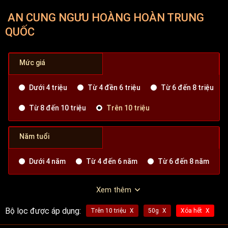
AN CUNG NGƯU HOÀNG HOÀN TRUNG
QUỐC
Mức giá
Dưới 4 triệu
Từ 4 đền 6 triệu
Từ 6 đến 8 triệu
Từ 8 đến 10 triệu
Trên 10 triệu
Năm tuổi
Dưới 4 năm
Từ 4 đến 6 năm
Từ 6 đến 8 năm
Xem thêm
Bộ lọc được áp dụng:
Trên 10 triệu
50g
Xóa hết