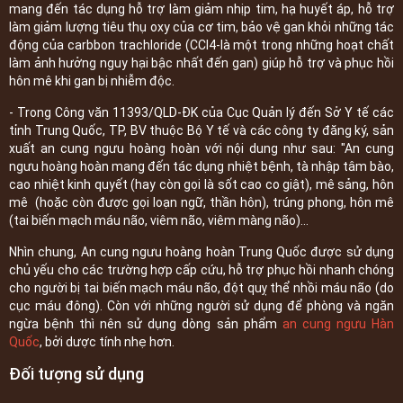
mang đến tác dụng hỗ trợ làm giảm nhịp tim, hạ huyết áp, hỗ trợ
làm giảm lượng tiêu thụ oxy của cơ tim, bảo vệ gan khỏi những tác
động của carbbon trachloride (CCI4-là một trong những hoạt chất
làm ảnh hưởng nguy hại bậc nhất đến gan) giúp hỗ trợ và phục hồi
hôn mê khi gan bị nhiễm độc.
- Trong Công văn 11393/QLD-ĐK của Cục Quản lý đến Sở Y tế các
tỉnh Trung Quốc, TP, BV thuộc Bộ Y tế và các công ty đăng ký, sản
xuất an cung ngưu hoàng hoàn với nội dung như sau: "An cung
ngưu hoàng hoàn mang đến tác dụng nhiệt bệnh, tà nhập tâm bào,
cao nhiệt kinh quyết (hay còn gọi là sốt cao co giật), mê sảng, hôn
mê (hoặc còn được gọi loạn ngữ, thần hôn), trúng phong, hôn mê
(tai biến mạch máu não, viêm não, viêm màng não)...
Nhìn chung, An cung ngưu hoàng hoàn Trung Quốc được sử dụng
chủ yếu cho các trường hợp cấp cứu, hỗ trợ phục hồi nhanh chóng
cho người bị tai biến mạch máu não, đột quỵ thể nhồi máu não (do
cục máu đông). Còn với những người sử dụng để phòng và ngăn
ngừa bệnh thì nên sử dụng dòng sản phẩm
an cung ngưu Hàn
Quốc
, bởi dược tính nhẹ hơn.
Đối tượng sử dụng