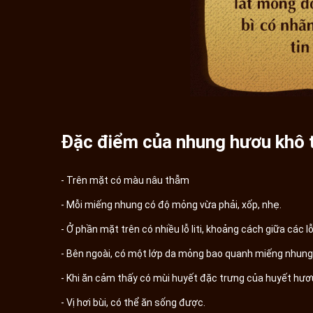
Đặc điểm của nhung hươu khô t
- Trên mặt có màu nâu thẫm
- Mỗi miếng nhung có độ mỏng vừa phải, xốp, nhẹ.
- Ở phần mặt trên có nhiều lỗ liti, khoảng cách giữa các 
- Bên ngoài, có một lớp da mỏng bao quanh miếng nhung
- Khi ăn cảm thấy có mùi huyết đặc trưng của huyết hươ
- Vị hơi bùi, có thể ăn sống được.