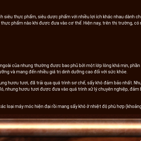
h siêu thực phẩm, siêu dược phẩm với nhiều lợi ích khác nhau dành c
i thực phẩm nào khi được đưa vào cơ thể. Hiện nay, trên thị trường, có
ề ngoài của nhung thường được bao phủ bởi một lớp lông khá mịn, phần
ỡng và mang đến nhiều giá trị dinh dưỡng cao đối với sức khỏe.
ung hươu tươi, đã trải qua quá trình sơ chế, sấy khô đảm bảo nhất. Nh
ó, nhung hươu tươi được đưa vào quá trình xử lý chuyên nghiệp, đảm 
ác loại máy móc hiện đại rồi mang sấy khô ở nhiệt độ phù hợp (khoảng