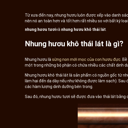
Từ xưa đến nay, nhung hươu luôn được xếp vào danh sác
nên nó an toàn hơn và tốt hơn rất nhiều so với bất kỳ loạ
nhung hươu tươi
và
nhung hươu khô thái lát
.
Nhung hươu khô thái lát là gì?
Nhung hươu là
sừng non mới mọc của con hươu đực
. B
một trong những bộ phận có chứa nhiều các chất dinh dư
Nhung hươu khô thái lát là sản phẩm có nguồn gốc từ nh
làm hại đến dạ dày nếu như không được làm sạch). Sau đ
các hàm lượng dinh dưỡng bên trong.
Sau đó, nhung hươu tươi sẽ được đưa vào thái lát bằng c