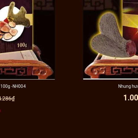
a 100g -NH004
Nhung hươ
1.0
4.286₫