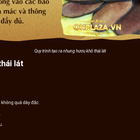
Quy trình tạo ra nhung hươu khô thái lát
hái lát
lỗ không quá dày đặc.
.
u.