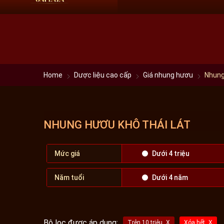
HN:
0966 60 61 69
HCM:
09 68 60 61 69
Home
Dược liệu cao cấp
Giá nhung hươu
Nhung
NHUNG HƯƠU KHÔ THÁI LÁT
Mức giá
Dưới 4 triệu
Năm tuổi
Dưới 4 năm
Bộ lọc được áp dụng:
Trên 10 triệu
Xóa hết