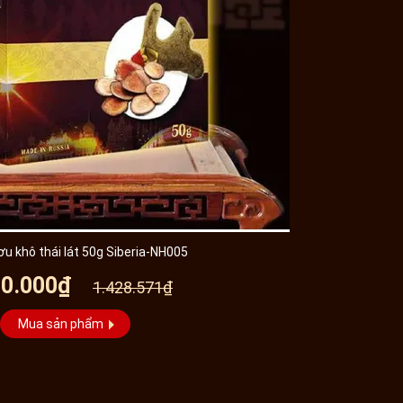
u khô thái lát 50g Siberia-NH005
00.000₫
1.428.571₫
Mua sản phẩm