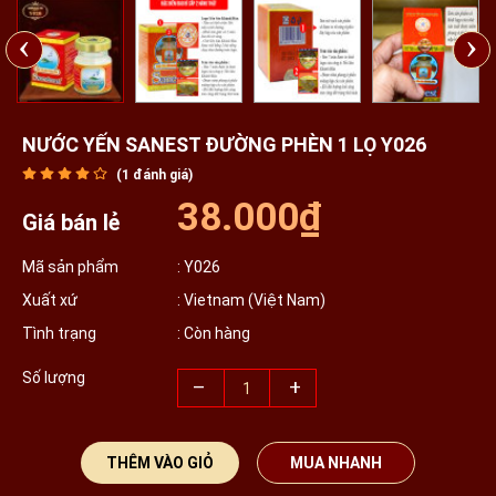
‹
›
NƯỚC YẾN SANEST ĐƯỜNG PHÈN 1 LỌ Y026
(
1
đánh giá)
38.000₫
Giá bán lẻ
Mã sản phẩm
: Y026
Xuất xứ
: Vietnam (Việt Nam)
Tình trạng
: Còn hàng
Số lượng
–
+
THÊM VÀO GIỎ
MUA NHANH