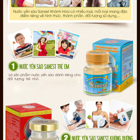
Tham khảo những sản phẩm nước yến của Công ty Yến sào Khánh Hòa
Công ty Yến sào Khánh Hòa tự hào là công ty đi đầu trong ngành
yến sào tại Việt Nam, trong suốt quá trình hình thành và phát triển
công ty đã đạt được rất nhiều giải thưởng trong và ngoài nước
như: thương hiệu nổi tiếng Asean 2011, sản phẩm chất lượng An