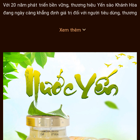
Với 20 năm phát triển bền vững, thương hiệu Yến sào Khánh Hòa
đang ngày càng khẳng định giá trị đối với người tiêu dùng, thương
hiệu đóng góp rất lớn cho sức khỏe cộng đồng cũng như nguồn
ngân sách nhà nước.
Xem thêm
Các sản phẩm của
công ty Yến sào Khánh Hòa
đều là dòng yến đảo
tự nhiên, được khai thác từ các hang đảo hiểm trở tại biển đảo
Khánh Hòa. Tổ yến sau khi khai thác được trải qua quá trình chế
biến thủ công, quy trình sản xuất được giám sát chặt chẽ, chất
lượng sản phẩm đáp ứng theo các tiêu chuẩn chất lượng quốc tế.