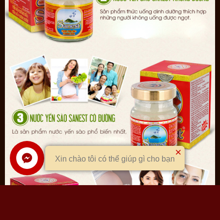
toàn vệ sinh thực phẩm, hàng Việt Nam chất lượng cao, top ten
thương hiệu Việt, thương hiệu uy tín chất lượng 2011...
Đặc biệt dòng nước yến Sanest đã đạt được các chứng nhận về
tiêu chuẩn về chất lượng:
Chứng nhận tiêu chuẩn ISO 9001:2008
Chứng nhận tiêu chuẩn chất lượng 14001:2004
Chứng nhận tiêu chuẩn HACCP
Tiêu chuẩn chất lượng mã số : 31/2013/YTKH-TNCB
Tiêu chuẩn cơ sở số : 01/2012/TCCS.
Xin chào tôi có thể giúp gì cho bạn