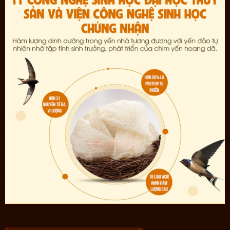
nên khi dùng thì phải loại bỏ những tạp chất này chỉ giữ lại những
sợi yến.
Cách làm tổ yến còn lông
được thực hiện theo các bước
dưới đây:
Bước 1: Làm sạch bề mặt sản phẩm tổ
Thấm nước để cho ướt tổ, sử dụng bàn chải đánh răng để đánh
chải sạch các mặt của tổ yến, từ đó, loại bỏ các tạp chất có trên
bề mặt tổ.
Bước 2: Quấn yến bằng khăn ướt
Sau khi đã lau chùi sạch các tạp chất có trên bề mặt tổ, hãy chuẩn
bị thêm một chiếc khăn bông, nhúng ướt và vắt khăn bông. Sử
dụng chiếc khăn bông này để quấn tổ yến lại, cho tổ yến đã quấn
khăn bông vắt cho ráo nước cho vào trong hộp và đậy nắp kín.
Bước 3: Đặt hộp chứa yến trong tủ lạnh
Đặt hộp đựng yến vào trong tru đông trong khoảng 120-144 phút
(tùy theo từng loại yến, ví dụ: yến trắng từ 120 đến 720 phút, yến