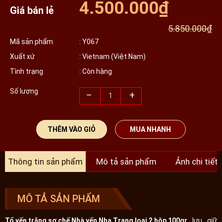
4.500.000₫
Giá bán lẻ
5.850.000₫
Mã sản phẩm
: Y067
Xuất xứ
: Vietnam (Việt Nam)
Tình trạng
: Còn hàng
Số lượng
–
+
THÊM VÀO GIỎ
MUA NHANH
Thông tin sản phẩm
Mô tả sản phẩm
Ảnh chi tiết
MÔ TẢ SẢN PHẨM
Tổ yến trắng sơ chế Nhà yến Nha Trang loại 2 hộp 100gr
lưu giữ