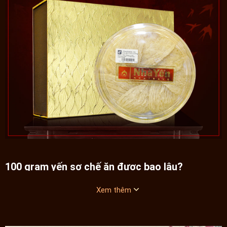
100 gram yến sơ chế ăn được bao lâu?
Xem thêm
Với mỗi đối tượng, liều lượng
ăn tổ yến
sẽ khác nhau nên với hộp
yến sào 100gr thời gian ăn cụ thể sẽ là:
- Nếu dùng yến cho trẻ em: mỗi lần ăn khoảng 2 - 3gram, 1 tuần 3