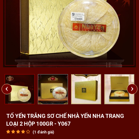
‹
›
TỔ YẾN TRẮNG SƠ CHẾ NHÀ YẾN NHA TRANG
LOẠI 2 HỘP 100GR - Y067
(
1
đánh giá)