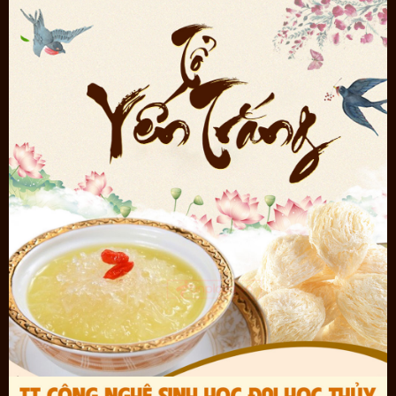
bữa. Như vậy, nếu 1 tổ yến sơ chế đã được làm sạch khô có trọng
lượng khoảng 5gram thì chưng được 2 chén nhỏ trong 2 lần ăn. Vì
vậy, với 100gram yến sơ chế đã được làm sạch, nếu có 20 miếng
ăn được 40 lần, tương đương với 13 lần, hơn 3 tháng.
- Liều dùng yến sào dành cho người lớn:
Đối với người già yếu, vừa mới ốm dậy, có nhu cầu bổ sung dinh
dưỡng để cơ thể nhanh phục hồi: Liều dùng khuyến khích là 5g/
lần ăn. Nếu như mỗi tổ 10gram sẽ ăn được 2 lần, 100gram tổ yến
ăn được 20 lần, ăn cách ngày sẽ được khoảng 6 tuần (tương
đương với 1,5 tháng).
Đối với người ăn để mục đích bồi bổ cơ thể, tăng sức đề kháng,
tăng miễn dịch: Chỉ cần dùng 3-5g mỗi ngày, ăn cách ngày. Nếu
100gr tổ yến sẽ ăn được khoảng gần 3 tháng.
Cách nhặt sạch lông tổ yến sơ chế
Tổ yến khi được khai thác vẫn còn lẫn lông chim yến và tạp chất