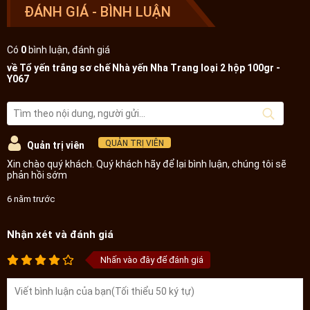
huyết khoảng 1200 phút). Để không mất công chờ đợi, bạn có thể
đặt hộp này trong tủ đông qua đêm rồi sáng hôm sau làm sạch.
Bước 4: Lấy hộp yến ra khỏi tủ lạnh và bắt đầu nhặt lông
Sau khi làm lạnh trong tủ thì lấy hộp ra và bắt đầu công đoạn làm
sạch, tách từng sợi yến và lấy lông ra. Tiếp theo là có thể đặt tổ
yến vào sàng và đưa vào bát nước sạch để làm sạch các sợi lông
tơ.
Trong cuốn Thần Nông Tam Bảo từng ghi chép, “yến sào” được ví
như “vàng mười” từ biển mà ít có sản vật nào sánh kịp. Tất cả
những công trình nghiên cứu về yến sào đã chứng minh tầm quan
trọng của yến sào đối với sức khỏe con người. Hiện nay, với các quy
cách khác nhau, yến sào đang được dùng làm quà biếu tặng trong
các dịp trọng đại như tặng sếp, tặng cấp trên, gia đình và người
thân, quý vị có thể tham khảo dòng yến sào cao cấp:
Yến sào
Khánh Hòa sơ chế nguyên tổ hộp 100gr TP3
Hình ảnh chi tiết hộp sản phẩm Yến sào sơ chế Nhà yến