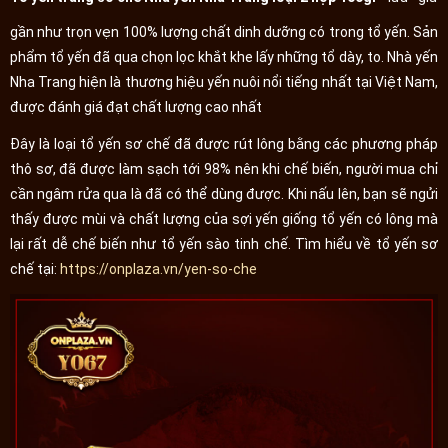
gần như trọn vẹn 100% lượng chất dinh dưỡng có trong tổ yến. Sản
phẩm tổ yến đã qua chọn lọc khắt khe lấy những tổ dày, to. Nhà yến
Nha Trang hiện là thương hiệu yến nuôi nổi tiếng nhất tại Việt Nam,
được đánh giá đạt chất lượng cao nhất
Đây là loại tổ yến sơ chế đã được rút lông bằng các phương pháp
thô sơ, đã được làm sạch tới 98% nên khi chế biến, người mua chỉ
cần ngâm rửa qua là đã có thể dùng được. Khi nấu lên, bạn sẽ ngửi
thấy được mùi và chất lượng của sợi yến giống tổ yến có lông mà
lại rất dễ chế biến như tổ yến sào tinh chế. Tìm hiểu về tổ yến sơ
chế tại:
https://onplaza.vn/yen-so-che