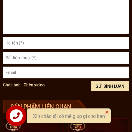
Chèn ảnh
Chèn video
SẢN PHẨM LIÊN QUAN
Xin chào tôi có thể giúp gì cho bạn