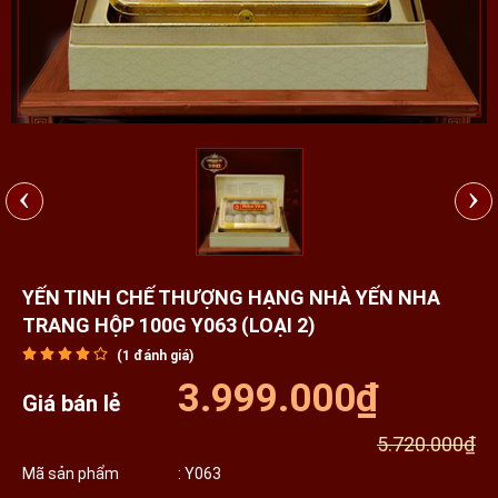
‹
›
YẾN TINH CHẾ THƯỢNG HẠNG NHÀ YẾN NHA
TRANG HỘP 100G Y063 (LOẠI 2)
(
1
đánh giá)
3.999.000₫
Giá bán lẻ
5.720.000₫
Mã sản phẩm
: Y063