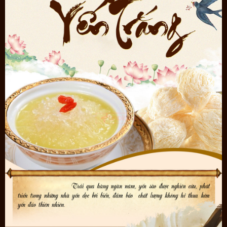
rất hợp lý hoặc có thể lựa chọn sản phẩm dòng sản phẩm yến tinh
chế tự nhiên được khai thác ngoài đảo yến:
Yến sào tinh chế Khánh
Hòa hộp 50g
giúp nâng tầm giá trị của món quà tặng.