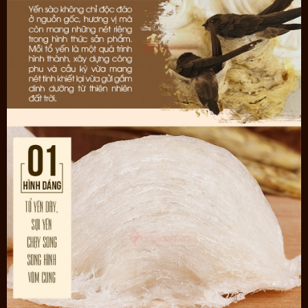
Tổ Yến Nhà nuôi theo tiêu chuẩn
Được tuyển chọn theo đúng tỉ lệ vàng (chọn 10 tổ chỉ lấy 1 tổ),
chỉ lấy duy nhất loại tổ yến khít, sợi nhiều.
Độ thẩm mỹ cao hơn khoảng 20% so với loại tổ yến thường.
Hoàn toàn giữ nguyên được 80% hình dáng ban đầu, sau khi xử lý,
tỉ lệ hao hụt chỉ khoảng gần 10%.
Tiết kiệm thời gian chế biến cho người dùng tối đa.
Hoàn toàn không sử dụng các chất bảo quản, tẩm ướp và phụ
gia.
Cam kết đền hoàn gấp 10 lần nếu là yến giả, yến kém chất lượng
Sản phẩm được đóng trong hộp kín sang trọng và bắt mắt, trọng
lượng mỗi hộp là 100g, có tem chống hàng giả giúp người mua dễ
dàng phân biệt, xứng tầm “thượng phẩm”.