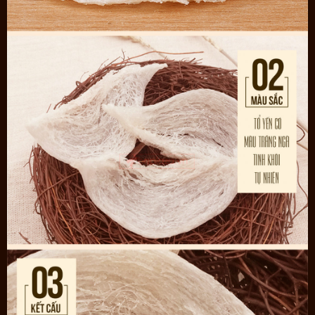
Cách dùng tổ yến tinh chế hiệu quả nhất
Biết là tổ yến rất tốt nhưng dùng như thế nào hiệu quả,
ăn yến bao
nhiêu là đủ
, ăn vào thời điểm nào sẽ giúp hấp thụ được các chất
dinh dưỡng có trong yến?
- Ăn tổ yến lúc đói sẽ giúp cơ thể hấp thụ chất dinh dưỡng nhanh
và hiệu quả nhất. Tốt hơn hết là ăn vào buổi sáng trước bữa ăn,
buổi tối trước khi đi ngủ hoặc giữa các buổi.
- Mỗi lần chỉ nên dùng khoảng 3-5gram, một tuần nên dùng khoảng
3 lần.
- Đối với những người đang kiêng đường, người bị bệnh tiểu đường
mỗi lần sử dụng yến chưng đường phèn không nên cho nhiều
đường.
Hình ảnh hộp yến tinh chế 100gr của Nhà yến Nha Trang