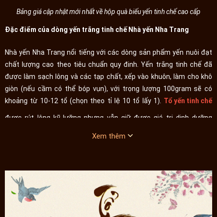
Bảng giá cập nhật mới nhất về hộp quà biếu yến tinh chế cao cấp
Đặc điểm của dòng yến trắng tinh chế Nhà yến Nha Trang
Nhà yến Nha Trang nổi tiếng với các dòng sản phẩm yến nuôi đạt
chất lượng cao theo tiêu chuẩn quy đinh. Yến trắng tinh chế đã
được làm sạch lông và các tạp chất, xếp vào khuôn, làm cho khô
giòn (nếu cầm có thể bóp vụn), với trọng lượng 100gram sẽ có
khoảng từ 10-12 tổ (chọn theo tỉ lệ 10 tổ lấy 1).
Tổ yến tinh chế
được rút lông kỹ lưỡng nhưng vẫn giữ được giá trị dinh dưỡng
nguyên chất ~98% và là dòng sản phẩm có chất lượng cao nhất.
Xem thêm
Tiếp theo, tổ yến sẽ được làm mềm bằng công nghệ phun lạnh và
được những người thợ có tay nghề cao gắp tỉ mỉ từng chiếc lông.
Do hạn chế tối đa việc tiếp xúc với nhiều nước, ít thông qua đúc
khuôn phục dựng, yến sào rút lông gần như giữ được hình dạng ban
sơ của tổ yến, sạch lông, màu trắng ngà. Nếu mua đi biếu, những tổ
yến này cũng đã được xếp trong khuôn, mang làm quà biếu cũng