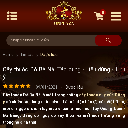
0
Home
Tin tức
Dược liệu
Cây thuốc Dó Bà Nà: Tác dụng - Liều dùng - Lưu
ý
09/01/2021
-
Dược liệu
Cây thuốc Dó Bà Nà là một trong những
cây thuốc quý của Đông
y
có nhiều tác dụng chữa bệnh. Là loài đặc hữu (*) của Việt Nam,
mới chỉ gặp ở điểm lấy mẫu chuẩn ở miền núi Tây Quảng Nam -
Đà Nẵng, đang có nguy cơ suy thoái và mất môi trường sống
trong hệ sinh thái.