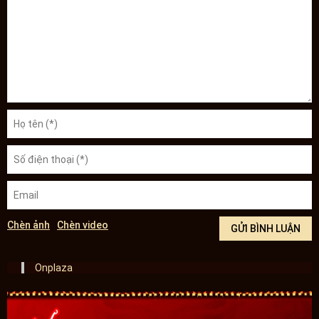
Chèn ảnh
Chèn video
Onplaza