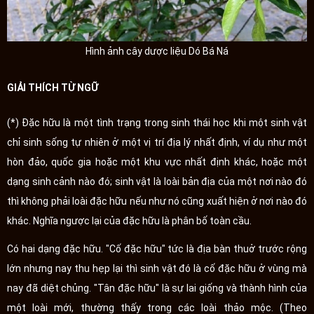
Hình ảnh cây dược liệu Dó Bá Ná
GIẢI THÍCH TỪ NGỮ
(*) Đặc hữu là một tình trạng trong sinh thái học khi một sinh vật
chỉ sinh sống tự nhiên ở một vị trí địa lý nhất định, ví dụ như một
hòn đảo, quốc gia hoặc một khu vực nhất định khác, hoặc một
dạng sinh cảnh nào đó; sinh vật là loài bản địa của một nơi nào đó
thì không phải loài đặc hữu nếu như nó cũng xuất hiện ở nơi nào đó
khác. Nghĩa ngược lại của đặc hữu là phân bố toàn cầu.
Có hai dạng đặc hữu. "Cố đặc hữu" tức là địa bàn thuở trước rộng
lớn nhưng nay thu hẹp lại thì sinh vật đó là cố đặc hữu ở vùng mà
nay đã diệt chủng. "Tân đặc hữu" là sự lai giống và thành hình của
một loài mới, thường thấy trong các loài thảo mộc. (Theo