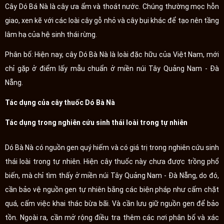
Cây Dó Bá Nà là cây ưa ẩm và thoát nước. Chúng thường mọc hỗn
giao, xen kẽ với các loài cây gỗ nhỏ và cây bụi khác để tạo nên tầng
lâm hạ của hệ sinh thái rừng.
Phân bố: Hiện nay, cây Dó Bà Nà là loài đặc hữu của Việt Nam, mới
chỉ gặp ở điểm lấy mẫu chuẩn ở miền núi Tây Quảng Nam - Đà
Nẵng.
Tác dụng của cây thuốc Dó Bà Nà
Tác dụng trong nghiên cứu sinh thái loài trong tự nhiên
Dó Bà Nà có nguồn gen quý hiếm và có giá trị trong nghiên cứu sinh
thái loài trong tự nhiên. Hiện cây thuốc này chưa được trồng phổ
biến, mà chỉ tìm thấy ở miền núi Tây Quảng Nam - Đà Nẵng, do đó,
cần bảo vệ nguồn gen tự nhiên bằng các biện pháp như cấm chặt
quá, cấm việc khai thác bừa bãi. Và cần lưu giữ nguồn gen để bảo
tồn. Ngoài ra, cần mở rộng điều tra thêm các nơi phân bố và xác