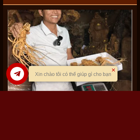
Xin chào tôi có thể giúp gì cho bạn
[Chính Thức] Danh sách các kênh liên hệ của Quang Sâm
02/12/2025
0 bình luận
Con Đông Trùng Tươi: Dược Liệu Chỉ Có