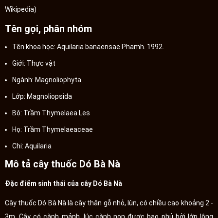
Wikipedia)
Tên gọi, phân nhóm
Tên khoa học: Aquilaria banaensae Phamh. 1992.
Giới: Thực vật
Ngành: Magnoliophyta
Lớp: Magnoliopsida
Bộ: Trầm Thymelaea Les
Họ: Trầm Thymelaeaceae
Chi: Aquilaria
Mô tả cây thuốc Dó Bà Nà
Đặc điểm sinh thái của cây Dó Bà Nà
Cây thuốc Dó Bà Nà là cây thân gỗ nhỏ, lùn, có chiều cao khoảng 2 -
3m. Cây có cành mảnh, lúc cành non được bao phủ bởi lớp lông