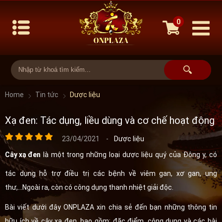
0
Home
Tin tức
Dược liệu
Xạ đen: Tác dụng, liều dùng và cơ chế hoạt động
23/04/2021
-
Dược liệu
Cây xạ đen
là một trong những loại dược liệu quý của Đông y, có
tác dụng hỗ trợ điều trị các bệnh về viêm gan, xơ gan, ung
thư,...Ngoài ra, còn có công dụng thanh nhiệt giải độc.
Bài viết dưới đây ONPLAZA xin chia sẻ đến bạn những thông tin
hữu ích về cây xạ đen, bao gồm: đặc điểm, công dụng và các bài