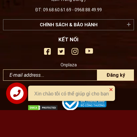
ĐT: 09.68.60.61.69 - 0968.88.49.99
CHÍNH SÁCH & BẢO HÀNH
KẾT NỐI
Onplaza
Đăng ký
Xin chào tôi có thể giúp gì cho bạn
Liên hệ
Công ty TNHH Onplaza
© Copyright 2026
Thế Giới dinh dưỡng - Onplaza