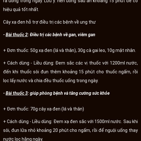
ra uống trong ngày. Lưu ý: nên uống sau ăn khoảng 15 phút để có
hiệu quả tốt nhất.
Cây xạ đen hỗ trợ điều trị các bệnh về ung thư
-
Bài thuốc 2
: Điều trị các bệnh về gan, viêm gan
+ Đơn thuốc: 50g xạ đen (lá và thân), 30g cà gai leo, 10g mật nhân.
+ Cách dùng - Liều dùng: Đem sắc các vị thuốc với 1200ml nước,
đến khi thuốc sôi đun thêm khoảng 15 phút cho thuốc ngấm, rồi
lọc lấy nước và chia đều thuốc uống trong ngày.
-
Bài thuốc 3
: giúp phòng bệnh và tăng cường sức khỏe
+ Đơn thuốc: 70g cây xạ đen (lá và thân)
+ Cách dùng - Liều dùng: Đem xạ đen sắc với 1500ml nước. Sau khi
sôi, đun lửa nhỏ khoảng 20 phút cho ngấm, rồi để nguội uống thay
nước lọc hằng ngày.