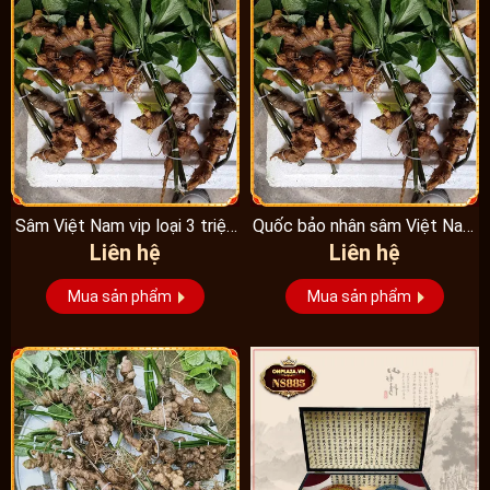
Sâm Việt Nam vip loại 3 triệu
Quốc bảo nhân sâm Việt Nam
Liên hệ
Liên hệ
1 kg, hàng...
Vip 3, 15 năm...
Mua sản phẩm
Mua sản phẩm