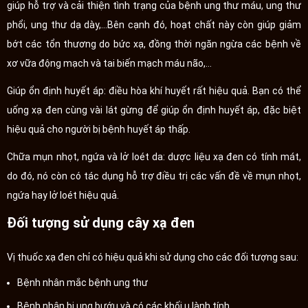
giúp hỗ trợ và cải thiện tình trạng của bệnh ung thư máu, ung thư
phổi, ung thư dạ dày,…Bên cạnh đó, hoạt chất này còn giúp giảm
bớt các tổn thương do bức xạ, đồng thời ngăn ngừa các bệnh về
xơ vữa động mạch và tai biến mạch máu não,...
Giúp ổn định huyết áp: điều hòa khí huyết rất hiệu quả. Bạn có thể
uống xạ đen cùng vài lát gừng để giúp ổn định huyết áp, đặc biệt
hiệu quả cho người bị bệnh huyết áp thấp.
Chữa mụn nhọt, ngứa và lở loét da: dược liệu xạ đen có tính mát,
do đó, nó còn có tác dụng hỗ trợ điều trị các vấn đề về mụn nhọt,
ngứa hay lở loét hiệu quả.
Đối tượng sử dụng cây xạ đen
Vị thuốc xạ đen chỉ có hiệu quả khi sử dụng cho các đối tượng sau:
Bệnh nhân mắc bệnh ung thư
Bệnh nhân bị ung bướu và có các khối u lành tính