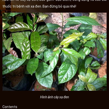
thuốc trị bệnh với xạ đen. Bạn đừng bỏ qua nhé!
Hình ảnh cây xạ đen
Contents