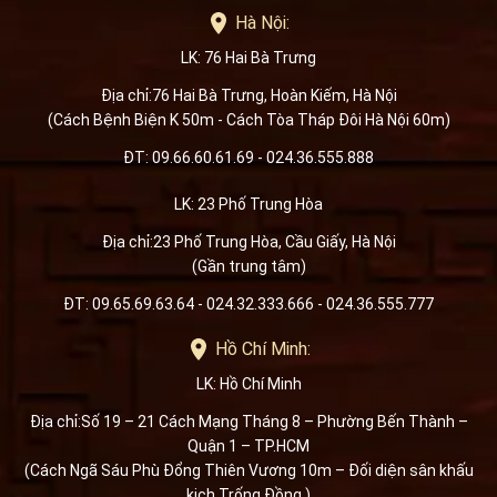
Hà Nội:
LK: 76 Hai Bà Trưng
Địa chỉ:76 Hai Bà Trưng, Hoàn Kiếm, Hà Nội
(Cách Bệnh Biện K 50m - Cách Tòa Tháp Đôi Hà Nội 60m)
ĐT: 09.66.60.61.69 - 024.36.555.888
LK: 23 Phố Trung Hòa
Địa chỉ:23 Phố Trung Hòa, Cầu Giấy, Hà Nội
(Gần trung tâm)
ĐT: 09.65.69.63.64 - 024.32.333.666 - 024.36.555.777
Hồ Chí Minh:
LK: Hồ Chí Minh
Địa chỉ:Số 19 – 21 Cách Mạng Tháng 8 – Phường Bến Thành –
Quận 1 – TP.HCM
(Cách Ngã Sáu Phù Đổng Thiên Vương 10m – Đối diện sân khấu
kịch Trống Đồng )