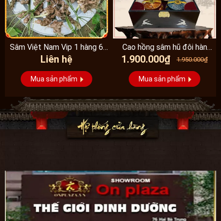
Sâm Việt Nam Vip 1 hàng 6
Cao hồng sâm hũ đôi hàn
Liên hệ
1.900.000₫
đến 8 năm...
quốc pocheon - NS885
1.950.000₫
Mua sản phẩm
Mua sản phẩm