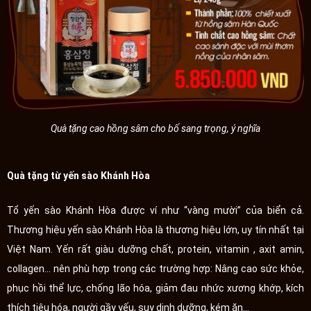
Quà tặng cao hồng sâm cho bố sang trọng, ý nghĩa
Quà tặng từ yến sào Khánh Hòa
Tổ yến sào Khánh Hòa được ví như “vàng mười” của biển cả.
Thương hiệu yến sào Khánh Hòa là thương hiệu lớn, uy tín nhất tại
Việt Nam. Yến rất giàu dưỡng chất, protein, vitamin , axit amin,
collagen... nên phù hợp trong các trường hợp: Nâng cao sức khỏe,
phục hồi thể lực, chống lão hóa, giảm đau nhức xương khớp, kích
thích tiêu hóa, người gầy yếu, suy dinh dưỡng, kém ăn...