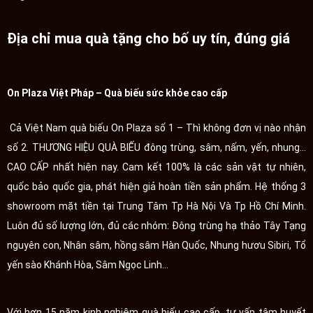
Địa chỉ mua quà tặng cho bố uy tín, đúng giá
On Plaza Việt Pháp – Quà biếu sức khỏe cao cấp
Cả Việt Nam quà biếu On Plaza số 1 – Thì không đơn vị nào nhận
số 2. THƯƠNG HIỆU QUÀ BIẾU đông trùng, sâm, nấm, yến, nhung...
CAO CẤP nhất hiện nay. Cam kết 100% là các sản vật tự nhiên,
quốc bảo quốc gia, phát hiện giả hoàn tiền sản phẩm. Hệ thống 3
showroom mặt tiền tại Trung Tâm Tp Hà Nội Và Tp Hồ Chí Minh.
Luôn đủ số lượng lớn, đủ các nhóm: Đông trùng hạ thảo Tây Tạng
nguyên con, Nhân sâm, hồng sâm Hàn Quốc, Nhung hươu Sibiri, Tổ
yến sào Khánh Hòa, Sâm Ngọc Linh...
Với hơn 15 năm kinh nghiệm quà biếu cao cấp, tư vấn tâm huyết