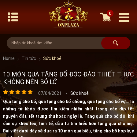
0
Home
Tin tức
Sức khoẻ
10 MÓN QUÀ TẶNG BỐ ĐỘC ĐÁO THIẾT THỰC
KHÔNG NÊN BỎ LỠ
07/04/2021
-
Sức khoẻ
Quà tặng cho bố, quà tặng cho bố chồng, quà tặng cho bố vợ... là
những từ khóa được tìm kiếm nhiều nhất trong các dịp tết
nguyên đát, tết trung thu hoặc ngày lễ. Tặng quà cho bố đôi khi
cần sự khéo léo, tinh tế, đầu tư tìm hiểu hơn tặng quà cho mẹ.
Bài viết dưới dây sẽ đưa ra 10 món quà biếu, tặng cho bố hợp lý, ý