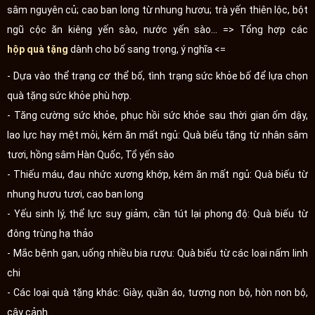
sâm nguyên củ; cao ban long từ nhung hươu; trà yến thiên lộc, bột
ngũ cộc ăn kiêng yến sào, nước yến sào... => Tổng hợp các
hộp quà tặng
dành cho bố sang trọng, ý nghĩa <=
- Dựa vào thể trạng cơ thể bố, tình trạng sức khỏe bố để lựa chọn
quà tặng sức khỏe phù hợp.
- Tăng cường sức khỏe, phục hồi sức khỏe sau thời gian ốm dậy,
lao lực hay mệt mỏi, kém ăn mất ngủ: Quà biếu tặng từ nhân sâm
tươi, hồng sâm Hàn Quốc, Tổ yến sào
- Thiếu máu, đau nhức xương khớp, kém ăn mất ngủ: Quà biếu từ
nhung hươu tươi, cao ban long
- Yếu sinh lý, thể lực suy giảm, cần tút lại phong độ: Quà biếu từ
đông trùng hạ thảo
- Mắc bệnh gan, uống nhiều bia rượu: Quà biếu từ các loại nấm linh
chi
- Các loại quà tặng khác: Giày, quần áo, tượng non bộ, hòn non bộ,
cây cảnh...