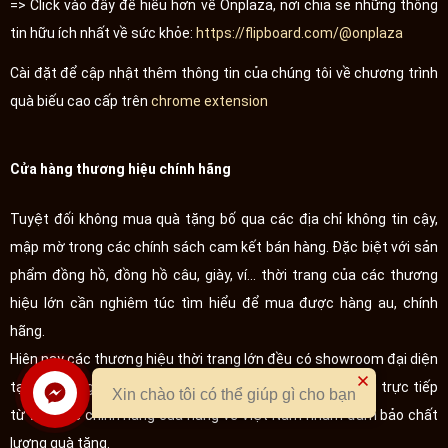
=> Click vào đây để hiểu hơn về Onplaza, nơi chia sẻ những thông
tin hữu ích nhất về sức khỏe:
https://flipboard.com/@onplaza
Cài đặt để cập nhật thêm thông tin của chúng tôi về chương trình
quà biếu cao cấp trên
chrome extension
Cửa hàng thương hiệu chính hãng
Tuyệt đối không mua quà tặng bố qua các địa chỉ không tin cậy,
mập mờ trong các chính sách cam kết bán hàng. Đặc biệt với sản
phẩm đồng hồ, đồng hồ câu, giày, ví... thời trang của các thương
hiệu lớn cần nghiêm túc tìm hiểu để mua được hàng au, chính
hãng.
Hiên nay các thương hiệu thời trang lớn đều có showroom đại diện
tại các trung tâm thương mại hoặc bạn có thể đặt hàng trực tiếp
Xin chào tôi có thể giúp gì cho bạn
từ website chính hãng của hãng về Việt Nam nhằm đảm bảo chất
lượng quà tặng.