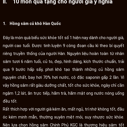
II. 10 món quà tặng cho người già ý nghĩa
1. Hồng sâm củ khô Hàn Quốc
Đây là món quà biếu sức khỏe tốt số 1 hiện nay dành cho người già,
người cao tuổi. Được tinh luyện 9 công đoạn cầu kì theo bí quyết
riêng truyền thống của người Hàn. Nguyên liệu hoàn toàn từ nhân
sâm tươi 6 năm tuổi, củ to, đẹp, hình dáng, kích thước chuẩn, trải
qua 9 bước hấp sấy, phơi khô tạo thành những củ hồng sâm
nguyên chất, bay hơi 70% hơi nước, cô đặc saponin gấp 2 lần. Vì
vậy hồng sâm rất giàu dưỡng chất, tốt cho sức khỏe, ngày chỉ cần
ngậm 1,2 lát, ăn trực tiếp, hãm trà, hãm mật ong nước nóng uống
đều tốt.
Rất thích hợp với người già kém ăn, mất ngủ, trí nhớ không tốt, đầu
óc kém minh mẫn, thường xuyên mệt mỏi, suy nhược sức khỏe.
Nên lựa chọn hồng sâm Chính Phủ KGC là thương hiệu sâm tốt