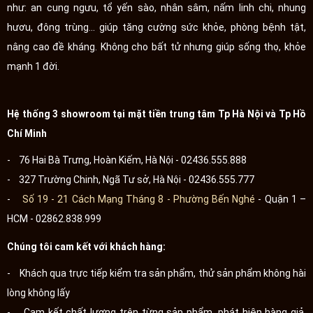
như: an cung ngưu, tổ yến sào, nhân sâm, nấm linh chi, nhung
hươu, đông trùng... giúp tăng cường sức khỏe, phòng bệnh tật,
nâng cao đề kháng. Không cho bất tử nhưng giúp sống thọ, khỏe
mạnh 1 đời.
Hệ thống 3 showroom tại mặt tiền trung tâm Tp Hà Nội và Tp Hồ
Chí Minh
- 76 Hai Bà Trưng, Hoàn Kiếm, Hà Nội - 02436.555.888
- 327 Trường Chinh, Ngã Tư sở, Hà Nội - 02436.555.777
-
Số 19 - 21 Cách Mạng Tháng 8 - Phường Bến Nghé
- Quận 1 –
HCM - 02862.838.999
Chúng tôi cam kết với khách hàng:
- Khách qua trực tiếp kiểm tra sản phẩm, thử sản phẩm không hài
lòng không lấy
- Cam kết chất lượng trên từng sản phẩm, phát hiện hàng giả,