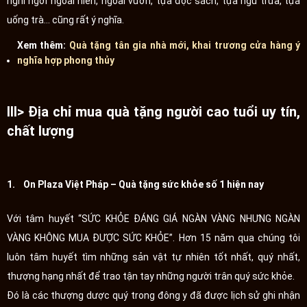
nghỉ ngơi ngoài hiên, ngoài vườn, tựa đọc sách, tựa ngủ trưa, tựa
uống trà... cũng rất ý nghĩa.
Xem thêm:
Quà tặng tân gia nhà mới, khai trương cửa hàng ý
nghĩa hợp phong thủy
III> Địa chỉ mua quà tặng người cao tuổi uy tín,
chất lượng
1. On Plaza Việt Pháp – Quà tặng sức khỏe số 1 hiện nay
Với tâm huyết “SỨC KHỎE ĐÁNG GIÁ NGÀN VÀNG NHƯNG NGÀN
VÀNG KHÔNG MUA ĐƯỢC SỨC KHỎE”. Hơn 15 năm qua chúng tôi
luôn tâm huyết tìm những sản vật tự nhiên tốt nhất, quý nhất,
thượng hạng nhất để trao tận tay những người trân quý sức khỏe.
Đó là các thượng dược quý trong đông y đã được lịch sử ghi nhận