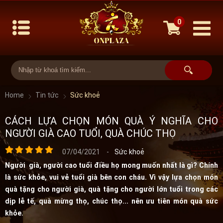
0
Home
Tin tức
Sức khoẻ
CÁCH LỰA CHỌN MÓN QUÀ Ý NGHĨA CHO
NGƯỜI GIÀ CAO TUỔI, QUÀ CHÚC THỌ
07/04/2021
-
Sức khoẻ
Người già, người cao tuổi điều họ mong muốn nhất là gì? Chính
là sức khỏe, vui vẻ tuổi già bên con cháu. Vì vậy lựa chọn món
quà tặng cho người già, quà tặng cho người lớn tuổi trong các
dịp lễ tế, quà mừng thọ, chúc thọ... nên ưu tiên món quà sức
khỏe.