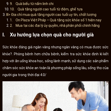
9. Quà biếu từ nấm linh chi
10. Quà tặng người cao tuổi từ đệm, ghế tựa
III> Địa chỉ mua quà tặng người cao tuổi uy tín, chất lượng
1. On Plaza Việt Pháp – Quà tặng sức khỏe số 1 hiện nay
2. Mua tại các đại lý ủy quyền, nhà phân phối chính hãng
I. Xu hướng lựa chọn quà cho người già
Sức khỏe đáng giá ngàn vàng nhưng ngàn vàng có mua được sức
khỏe?. Phòng bệnh hơn chữa bệnh, kiểm tra sức khỏe định kì kết
hợp với ăn uống khoa học, sống lành mạnh, sử dụng các sản phẩm
chăm sóc sức khỏe an toàn là phương pháp sống lâu, sống thọ của
người gia trong thời đại 4.0/