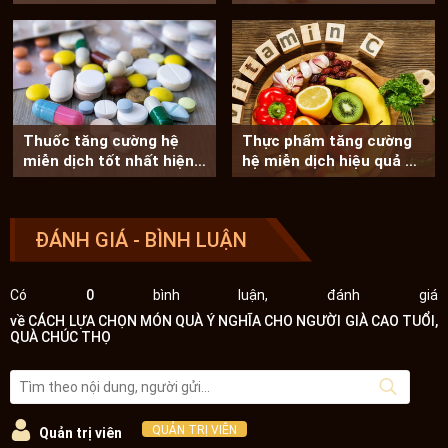
đoạn thai...
tốt cho trẻ
Thuốc tăng cường hệ
Thực phẩm tăng cường
miễn dịch tốt nhất hiện
hệ miễn dịch hiệu quả ai
nay
cũng nên ăn
ĐÁNH GIÁ - BÌNH LUẬN
Có
0
bình luận, đánh giá
về CÁCH LỰA CHỌN MÓN QUÀ Ý NGHĨA CHO NGƯỜI GIÀ CAO TUỔI,
QUÀ CHÚC THỌ
QUẢN TRỊ VIÊN
Quản trị viên