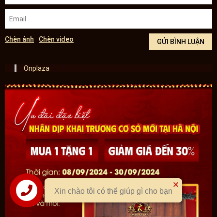
Chèn ảnh
Chèn video
Onplaza
Xin chào tôi có thể giúp gì cho bạn
Liên hệ