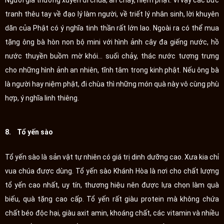
tranh thêu tay về đạo lý làm người, về triết lý nhân sinh, lời khuyên
dăn của Phật có ý nghĩa tinh thần rất lớn lao. Ngoài ra có thể mua
tặng ông bà hòn non bộ mini với hình ảnh cây đa giếng nước, hồ
nước thuyền buồm mờ khói... suối chảy, thác nước tượng trưng
cho những hình ảnh an nhiên, tĩnh tâm trong kinh phật. Nếu ông bà
là người hay niệm phật, đi chùa thì những món quà này vô cùng phù
hợp, ý nghĩa linh thiêng.
8. Tổ yến sào
Tổ yến sào là sản vật tự nhiên có giá trị dinh dưỡng cao. Xưa kia chỉ
vua chúa được dùng. Tổ yến sào Khánh Hòa là nơi cho chất lượng
tổ yến cao nhất, uy tín, thương hiệu nên được lựa chọn làm quà
biếu, quà tặng cao cấp. Tổ yến rất giàu protein mà không chứa
chất béo độc hại, giàu axit amin, khoáng chất, các vitamin và nhiều