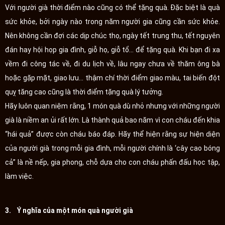
Với người già thời điểm nào cũng có thể tặng quà. Đặc biệt là quà
sức khỏe, bởi ngày nào trong năm người gia cũng cần sức khỏe.
Nên không cần đợi các dịp chúc thọ, ngày tết trung thu, tết nguyên
đán hay hội họp gia đình, giỗ họ, giỗ tổ... để tặng quà. Khi bạn đi xa
vềm đi công tác về, đi du lịch về, lâu ngay chưa về thăm ông bà
hoặc gặp mặt, giao lưu... thậm chí thời điểm giao màu, tai biến đột
quỵ tăng cao cũng là thời điểm tặng quà lý tưởng.
Hãy luôn quan niệm rằng, 1 món quà dù nhỏ nhưng với những người
già là niềm an ủi rất lớn. Là thành quả bao năm vì con cháu đến khia
“hái quả” được còn cháu báo đáp. Hãy thể hiện rằng sự hiện diện
của người già trong mỗi gia đình, mỗi người chính là ‘cây cao bóng
cả” là nề nếp, gia phong, chỗ dựa cho con cháu phấn đấu học tập,
làm việc.
3. Ý nghĩa của một món quà người già