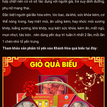
hợp chất nên có vô số tác dụng với người già, trẻ suy dinh dưỡng,
phụ nữ mang thai...
Đặc biệt người già lão hóa sớm, tóc bạc, da khô, sức khỏe kém, cơ
thể nóng trong, hay mệt mỏi, ăn uống kém, hay nhức mỏi xương
khớp, loãng xương, khô khớp, suy kiệt sức khỏe, kém ăn, mất ngủ,
mụn nhọt, táo bón... nên dùng yến duy trì tuần ít nhất 2 lần, mỗi lần
1 chén nhỏ tổ yến trưng.
Tham khảo sản phẩm tổ yến sào Khánh Hòa quà biếu tại đây :