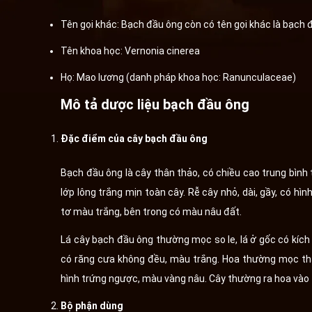
Tên gọi khác: Bạch đầu ông còn có tên gọi khác là bạch 
Tên khoa học: Vernonia cinerea
Họ: Mao lương (danh pháp khoa học: Ranunculaceae)
Mô tả dược liệu bạch đầu ông
Đặc điểm của cây bạch đầu ông
Bạch đầu ông là cây thân thảo, có chiều cao trung bìn
lớp lông trắng mịn toàn cây. Rễ cây nhỏ, dài, gầy, có hì
tơ màu trắng, bên trong có màu nâu đất.
Lá cây bạch đầu ông thường mọc so le, lá ở gốc có kích 
có răng cưa không đều, màu trắng. Hoa thường mọc th
hình trứng ngược, màu vàng nâu. Cây thường ra hoa vào 
Bộ phận dùng