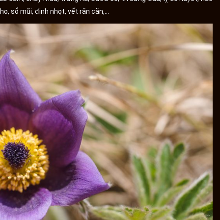
ho, sổ mũi, đinh nhọt, vết rắn cắn,…