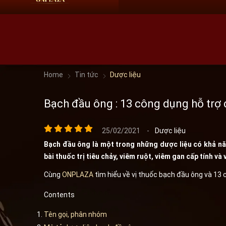
HN:
0966 60 61 69
HCM:
09 68 60 61 69
Home
Tin tức
Dược liệu
Bạch đầu ông : 13 công dụng hỗ trợ
25/02/2021
-
Dược liệu
Bạch đầu ông là một trong những dược liệu có khả năng 
bài thuốc trị tiêu chảy, viêm ruột, viêm gan cấp tính và 
Cùng
ONPLAZA
tìm hiểu về vị thuốc bạch đầu ông và 13 
Contents
Tên gọi, phân nhóm