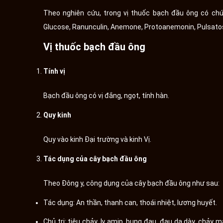
Theo nghiên cứu, trong vị thuốc bạch đầu ông có ch
Glucose, Ranunculin, Anemone, Protoanemonin, Pulsatoside,
Vị thuốc bạch đầu ông
Tính vị
Bạch đầu ông có vị đắng, ngọt, tính hàn.
Quy kinh
Quy vào kinh Đại trường và kinh Vị.
Tác dụng của cây bạch đầu ông
Theo Đông y, công dụng của cây bạch đầu ông như sau:
Tác dụng: An thần, thanh can, thoái nhiệt, lương huyết.
Chủ trị: tiêu chảy, lỵ amip, bụng đau, đau dạ dày, chảy 