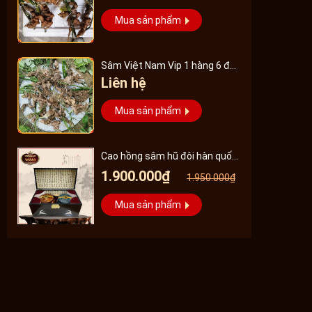
Mua sản phẩm
Sâm Việt Nam Vip 1 hàng 6 đến
Liên hệ
8 năm tuổi
Mua sản phẩm
Cao hồng sâm hũ đôi hàn quốc
pocheon - NS885
1.900.000₫
1.950.000₫
Mua sản phẩm