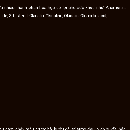
ứa nhiều thành phần hóa học có lợi cho sức khỏe như: Anemonin,
 Sitosterol, Okinalin, Okinalein, Okinalin, Oleanolic acid,…
máu cam, chảy máu, trưng hà, bướu cổ, trĩ sưng đau, lỵ do huyết, hắc