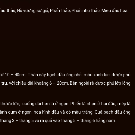
đầu thảo, Hồ vương sứ giả, Phấn thảo, Phấn nhũ thảo, Miêu đầu hoa.
h từ 10 – 40cm. Thân cây bạch đầu ông nhỏ, màu xanh lục, được phủ
nh trụ, với chiều dài khoảng 6 – 20cm. Bên ngoài rễ được phủ lớp lông
thước lớn, cuống dài hơn lá ở ngọn. Phiến lá nhọn ở hai đầu, mép lá
ành cụm ở ngọn, hoa hình đầu và có màu trắng. Quả bạch đầu ông
tháng 3 – tháng 5 và ra quả vào tháng 5 – tháng 6 hằng năm.