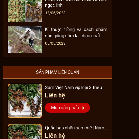
ngọc linh
12/05/2023
Kĩ thuật trồng và cách chăm
sóc giống sâm lai châu chất...
05/05/2023
SẢN PHẨM LIÊN QUAN
Sâm Việt Nam vip loại 3 triệu 1
Liên hệ
kg, hàng 5 – 7 năm tuổi...
Mua sản phẩm
Quốc bảo nhân sâm Việt Nam
Liên hệ
Vip 3, 15 năm đến 20 năm