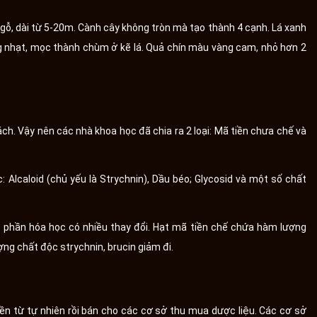
gỗ, dài từ 5-20m. Cành cây không tròn mà tạo thành 4 cạnh. Lá xanh
ng nhạt, mọc thành chùm ở kẽ lá. Quả chín màu vàng cam, nhỏ hơn 2
h. Vậy nên các nhà khoa học đã chia ra 2 loại: Mã tiền chưa chế và
Alcaloid (chủ yếu là Strychnin), Dầu béo; Glycosid và một số chất
h phần hóa học có nhiều thay đổi. Hạt mã tiền chế chứa hàm lượng
ượng chất độc strychnin, brucin giảm đi.
ền từ tự nhiên rồi bán cho các cơ sở thu mua dược liệu. Các cơ sở