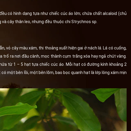
 đều có hình dạng tựa như chiếc cúc áo lớn; chứa chất alcaloid (chủ
ng và cây thân leo, nhưng đều thuộc chi Strychnos sp.
ẵn, vỏ cây màu xám, thi thoảng xuất hiện gai ở nách lá. Lá có cuống,
 Hoa trổ ra nơi đầu cành, mọc thành cụm trắng xóa hay ngả chút vàng.
hứa từ 1 – 5 hạt tựa chiếc cúc áo. Mỗi hạt có đường kính khoảng 2
ó một bên lồi, một bên lõm, bao bọc quanh hạt là lớp lông xám mịn