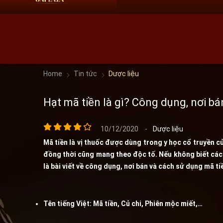
HN:
0966 60 61 69
HCM:
09 68 60 61 69
Home
Tin tức
Dược liệu
Hạt mã tiền là gì? Công dụng, nơi b
10/12/2020
-
Dược liệu
Mã tiền là vị thuốc được dùng trong y học cổ truyền c
đồng thời cũng mang theo độc tố. Nếu không biết cách
là bài viết về công dụng, nơi bán và cách sử dụng mã t
Tên tiếng Việt: Mã tiền, Củ chi, Phiên mộc miết,…