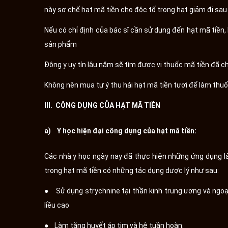
này sơ chế hạt mã tiền cho độc tố trong hạt giảm đi sa
Nếu có chỉ định của bác sĩ cần sử dụng đến hạt mã tiền,
sản phẩm
Đông y uy tín lâu năm sẽ tìm được vị thuốc mã tiền đã 
Không nên mua tự ý thu hái hạt mã tiền tươi để làm th
III. CÔNG DỤNG CỦA HẠT MÃ TIỀN
a) Y học hiện đại công dụng của hạt mã tiền:
Các nhà y học ngày nay đã thực hiện những ứng dụng lâ
trong hạt mã tiền có những tác dụng dược lý như sau:
● Sử dụng strychnine tại thần kinh trung ương và ngoại 
liều cao
● Làm tăng huyết áp tim và hệ tuần hoàn.