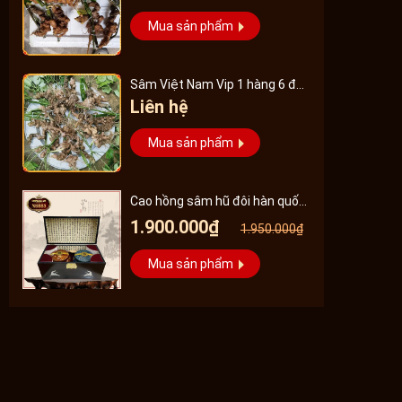
Mua sản phẩm
Sâm Việt Nam Vip 1 hàng 6 đến
Liên hệ
8 năm tuổi
Mua sản phẩm
Cao hồng sâm hũ đôi hàn quốc
pocheon - NS885
1.900.000₫
1.950.000₫
Mua sản phẩm