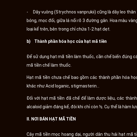
- Dây vuông (Strychnos vanprukii) cũng là dây leo thân 
bóng, mọc đối, giữa lá nổi rõ 3 đường gân. Hoa màu và
loại kể trên, bên trong chỉ chứa 1-2 hạt dẹt.
b) Thành phần hóa học của hạt mã tiền
Để sử dụng hạt mã tiền làm thuốc, cần chế biến đúng các
mã tiền chế làm thuốc.
Hạt mã tiền chưa chế bao gồm các thành phần hóa học: 
khác như Acid loganic, stigmasterin…
Đối với hạt mã tiền đã chế để làm dược liệu, các thàn
alcaloid giảm đáng kể, đôi khi chỉ còn ½. Cụ thể là hàm l
II. NƠI BÁN HẠT MÃ TIỀN
Cây mã tiền mọc hoang dại, người dân thu hái hạt mã ti