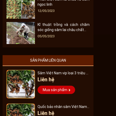
ngọc linh
12/05/2023
Kĩ thuật trồng và cách chăm
sóc giống sâm lai châu chất...
05/05/2023
SẢN PHẨM LIÊN QUAN
Sâm Việt Nam vip loại 3 triệu 1
Liên hệ
kg, hàng 5 – 7 năm tuổi...
Mua sản phẩm
Quốc bảo nhân sâm Việt Nam
Liên hệ
Vip 3, 15 năm đến 20 năm