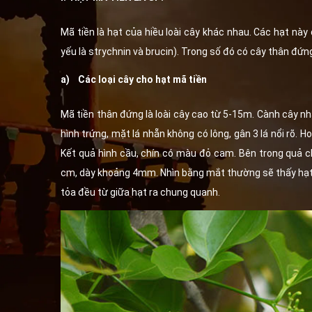
Mã tiền là hạt của hiều loài cây khác nhau. Các hạt này
yếu là strychnin và brucin). Trong số đó có cây thân đứ
a) Các loại cây cho hạt mã tiền
Mã tiền thân đứng là loài cây cao từ 5-15m. Cành cây nh
hình trứng, mặt lá nhẵn không có lông, gân 3 lá nổi rõ.
Kết quả hình cầu, chín có màu đỏ cam. Bên trong quả c
cm, dày khoảng 4mm. Nhìn bằng mắt thường sẽ thấy hạt c
tỏa đều từ giữa hạt ra chung quanh.