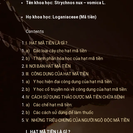
Tên khoa học: Strychnos nux – vomica L.
Họ khoa học: Loganiaceae (Mã tiền)
Contents
I. HẠT MÃ TIỀN LÀ GÌ ?
a) Các loại cây cho hạt mã tiền
b) Thành phần hóa học của hạt mã tiền
II. NƠI BÁN HẠT MÃ TIỀN
III. CÔNG DỤNG CỦA HẠT MÃ TIỀN
a) Y học hiện đại công dụng của hạt mã tiền:
b) Y học cổ truyền nói về công dụng của hạt mã tiền:
IV. CÁCH SỬ DỤNG THẢO DƯỢC MÃ TIỀN CHỮA BỆNH
a) Các chế hạt mã tiền:
b) Các cách sử dụng để làm thuốc
V. NHỮNG TRIỆU CHỨNG CỦA NGƯỜI NGỘ ĐỘC MÃ TIỀN
I. HẠT MÃ TIỀN LÀ GÌ ?