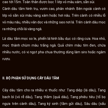
cao tới 15m. Toàn thân được bọc 1 lớp vỏ màu xám, sần sùi.
Cành dâu tằm hình trụ, vươn cao, phân nhánh. Bên ngoài cành có
lớp vỏ sần sùi màu vàng xám hoặc hơi nâu. Trên cành có nhiều lỗ
vỏ màu nâu, nhiều vân dọc và những sẹo nơi lá. Trên cành dâu mọc
ra những chồi lá vàng ngà.
Lá dâu tằm mọc so le, phiến lá hình bầu dục có răng cưa. Hoa nhỏ,
mọc thành chùm màu trắng ngà. Quả chím màu tím đen, chứa
nhiều nước, có vị ngọt pha chua thường dùng làm siro hoặc ngâm
rượu.
II. BỘ PHẬN SỬ DỤNG CÂY DÂU TẰM
Cây dâu tằm cho ra nhiều vị thuốc như: Tang diệp (lá dâu), Tang
bạch bì (vỏ rễ dâu), Tang thầm (quả dâu), Tang phiêu tiêu (tổ bọ
ngựa trên cành dâu), Tang ký sinh (tầm gửi dâu), Sâu dâu (sấu