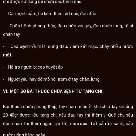
chi được sử dụng để chữa các bệnh sau:
- Các bệnh cảm, ho kèm theo sốt cao, đau đầu.
- Chữa bệnh phong thấp, đau nhức vai gáy, đau nhức lưng, tê bì
chân tay
- Các bệnh về mắt: sưng đau, viêm kết mạc, chảy nhiều nước
mắt.
- Hỗ trợ người bị cao huyết áp
- Người yếu, hay đổ mồ hôi trộm ở tay, chân, lưng
VI. MỘT SỐ BÀI THUỐC CHỮA BỆNH TỪ TANG CHI
Bài thuốc chữa phong thấp, tay chân tê buốt, khó chịu: lấy khoảng
20-40gr dược liệu tang chi; nếu đau tay thì thêm vị Quế chi, nếu
đau chân thì thêm ngưu gia tất,
mộc qua
. Tất cả rửa sạch, sắc
nước uống hàng ngày.