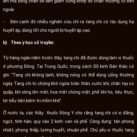
lên mà xông chân sẽ làm giảm cứng khớp do chấn thương từ bên
ngoài.
- Bên cạnh đó nhiều nghiên cứu chỉ ra tang chi có tác dụng hạ
huyết áp, dùng tốt cho người bị huyết áp cao.
b) Theo y học cổ truyền:
Từ hàng ngàn năm trước đây, tang chi đã được dùng làm vị thuốc
ở phương Đông. Tại Trung Quốc, trong sách Đồ kinh Bản thảo có
ghi: “Tang chi không lạnh, không nóng có thể dùng uống thường
ngày. Tang chi trị chứng khô ngứa toàn thân, cước khí, chân tay co
quắp, khí xông lên mắt, hoa mắt chóng mặt, phế khí ho, tiêu thực,
lợi tiểu tiện kiêm trị mồm khô”.
Ở nước ta, các thầy thuốc Đông Y cho rằng tang chi có vị đắng,
ngọt; tính hàn; quy vào 2 kinh: can và phế. Công dụng: tán phong
nhiệt, phong thấp, lương huyết, nhuận phế. Chủ yếu vị thuốc tang