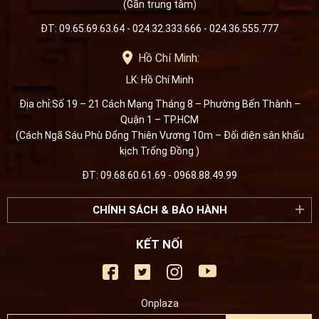
(Gần trung tâm)
ĐT: 09.65.69.63.64 - 024.32.333.666 - 024.36.555.777
Hồ Chí Minh:
LK: Hồ Chí Minh
Địa chỉ:Số 19 – 21 Cách Mạng Tháng 8 – Phường Bến Thành –
Quận 1 – TP.HCM
(Cách Ngã Sáu Phù Đổng Thiên Vương 10m – Đối diện sân khấu
kịch Trống Đồng )
ĐT: 09.68.60.61.69 - 0968.88.49.99
CHÍNH SÁCH & BẢO HÀNH
KẾT NỐI
Onplaza