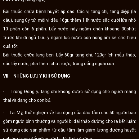
Bài thuốc chữa bệnh huyết áp cao: Các vị tang chi, tang diệp (lá
dâu), sung úy tử, mỗi vị đều 16gr, thêm 1 lít nước sắc dưới lửa nhỏ
10 phần còn 6 phần. Lấy nước này ngâm chân khoảng 30phút
trước khi đi ngủ. Lưu ý ngâm lúc nước còn nóng ấm sẽ cho hiệu
quả tốt.
Bài thuốc chữa lang ben: Lấy 60gr tang chi, 120gr ích mẫu thảo,
sắc lấy nước, pha thêm chút rượu, trong uống ngoài xoa.
VII. NHỮNG LƯU Ý KHI SỬ DỤNG
- Trong Đông y, tang chi không được sử dụng cho người mang
thai và đang cho con bú.
- Tại Mỹ, thử nghiệm về tác dụng của dâu tằm cho 50 người bao
gồm người bình thường và người bị đái tháo đường cho ra kết luận:
sử dụng các sản phẩm từ dâu tằm làm giảm lượng đường huyết
nghiêm trọng đối với người bị đái tháo đường