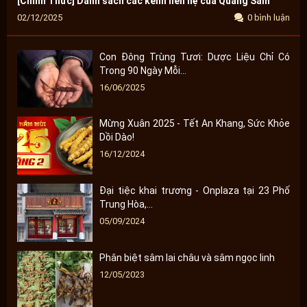
[Chính Thức] Danh sách các kênh liên hệ của Quang Sâm
02/12/2025
0 bình luận
Con Đông Trùng Tươi: Dược Liệu Chỉ Có
Trong 90 Ngày Mỗi...
16/06/2025
Mừng Xuân 2025 - Tết An Khang, Sức Khỏe
Dồi Dào!
16/12/2024
Đại tiệc khai trương - Onplaza tại 23 Phố
Trung Hòa,...
05/09/2024
Phân biệt sâm lai châu và sâm ngọc linh
12/05/2023