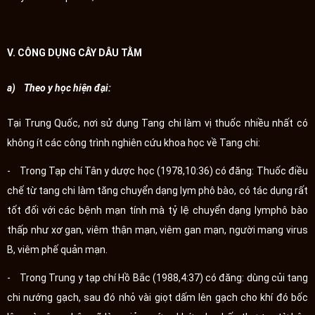
V. CÔNG DỤNG CÂY DÂU TẰM
a) Theo y học hiện đại:
Tại Trung Quốc, nơi sử dụng Tang chi làm vị thuốc nhiều nhất có
không ít các công trình nghiên cứu khoa học về Tang chi:
- Trong Tạp chí Tân y dược học (1978,10:36) có đăng: Thuốc điều
chế từ tang chi làm tăng chuyển dạng lym phô bào, có tác dụng rất
tốt đối với các bệnh mạn tính mà tỷ lệ chuyển dạng lymphô bào
thấp như xơ gan, viêm thận mạn, viêm gan mạn, người mang virus
B, viêm phế quản mạn.
- Trong Trung y tạp chí Hồ Bắc (1988,4:37) có đăng: dùng củi tang
chi nướng gạch, sau đó nhỏ vài giọt dấm lên gạch cho khí đó bốc