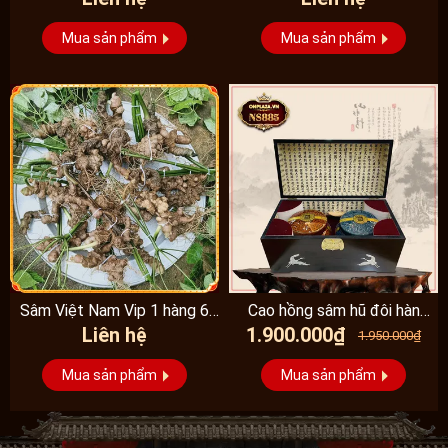
Mua sản phẩm
Mua sản phẩm
Sâm Việt Nam Vip 1 hàng 6
Cao hồng sâm hũ đôi hàn
Liên hệ
1.900.000₫
đến 8 năm...
quốc pocheon - NS885
1.950.000₫
Mua sản phẩm
Mua sản phẩm