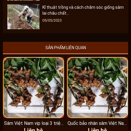
Kĩ thuật trồng và cách chăm sóc giống sâm
lai châu chất...
05/05/2023
SẢN PHẨM LIÊN QUAN
Sâm Việt Nam vip loại 3 triệu
Quốc bảo nhân sâm Việt Nam
Liên hệ
Liên hệ
1 kg, hàng...
Vip 3, 15 năm...