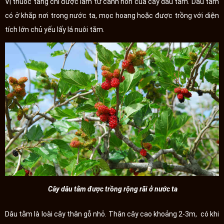
Vị thuốc tang chi được làm từ cành non của cây dâu tằm. Dâu tằm
có ở khắp nơi trong nước ta, mọc hoang hoặc được trồng với diện
tích lớn chủ yếu lấy lá nuôi tằm.
Cây dâu tằm được trồng rộng rãi ở nước ta
Dâu tằm là loài cây thân gỗ nhỏ. Thân cây cao khoảng 2-3m, có khi