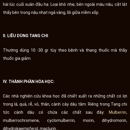
hái lúc cuối xuân đầu hạ. Loại khô nhẹ, bên ngoài màu nâu, cắt lát
thấy bên trong nâu nhạt ngả vàng, lõi giữa mềm xốp.
II. LIỀU DÙNG TANG CHI
Thường dùng 10 -30 gr tùy theo bệnh và thang thuốc mà thầy
thuốc gia giảm.
IV. THÀNH PHẦN HÓA HỌC:
Các nhà nghiên cứu khoa học đã chiết xuất ra những chất có lợi
trong lá, quả, rễ, vỏ, thân, cành cây dâu tằm. Riêng trong Tang chi
tức cành dâu có chứa các chất sau đây:
Mulberrin
,
mulberrochromene, cyclomulberrin, morin, dihydromorin,
dihydrokaempferol, maclurin…