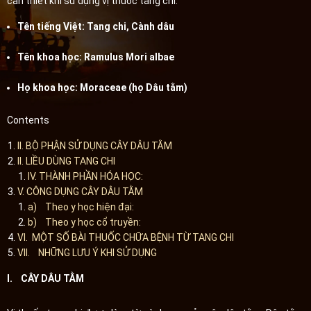
cần thiết khi sử dụng vị thuốc tang chi.
Tên tiếng Việt: Tang chi, Cành dâu
Tên khoa học: Ramulus Mori albae
Họ khoa học: Moraceae (họ Dâu tằm)
Contents
II. BỘ PHẬN SỬ DỤNG CÂY DÂU TẰM
II. LIỀU DÙNG TANG CHI
IV. THÀNH PHẦN HÓA HỌC:
V. CÔNG DỤNG CÂY DÂU TẰM
a) Theo y học hiện đại:
b) Theo y học cổ truyền:
VI. MỘT SỐ BÀI THUỐC CHỮA BỆNH TỪ TANG CHI
VII. NHỮNG LƯU Ý KHI SỬ DỤNG
I. CÂY DÂU TẰM