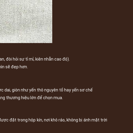
n, đòi hỏi sự tỉ mỉ, kiên nhẫn cao độ).
hìn sẽ đẹp hơn.
c dai, giòn như yến thô nguyên tổ hay yến sơ chế
 hàng thương hiệu lớn để chọn mua.
c đặt trong hộp kín, nơi khô ráo, không bị ánh mặt trời