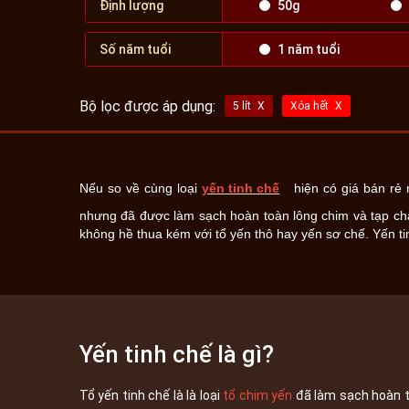
Định lượng
50g
Số năm tuổi
1 năm tuổi
Bộ lọc được áp dụng:
5 lít
Xóa hết
Nếu so về cùng loại
yến tinh chế
hiện có giá bán rẻ n
nhưng đã được làm sạch hoàn toàn lông chim và tạp chất
không hề thua kém với tổ yến thô hay yến sơ chế. Yến t
Yến tinh chế là gì?
Tổ yến tinh chế là là loại
tổ chim yến
đã làm sạch hoàn to