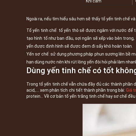
Khi cầm
Ngoài ra, nếu tìm hiểu sâu hơn sẽ thấy tổ yến tinh chế và
Tổ yến tinh chế: tổ yến thô sẽ được ngâm với nước để tá
tạo hình tổ như ban đầu, sợi ngắn sẽ xếp vào bên trong,
yến được định hình sẽ được đem đi sấy khô hoàn toàn.
Yến sơ chế: sử dụng phương pháp phun sương lên bề mặt
hạn dùng nước nên khi rút lông yến đòi hỏi phải làm nhanh
Dùng yến tinh chế có tốt khôn
Trong tổ yến tinh chế vẫn chứa đầy đủ các thành phần din
acid,.... xem phân tích chi tiết thành phần trong bài:
Giá t
protein... Về cơ bản tổ yến trắng tinh chế hay sơ chế đ