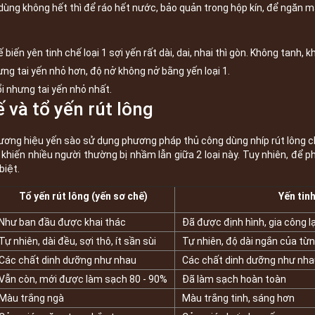
ng không hết thì để ráo hết nước, bảo quản trong hộp kín, để ngăn m
chế biến yên tinh chế loại 1 sợi yến rất dài, dai, nhai thì gòn. Không tanh,
ưng tai yến nhỏ hơn, độ nở không nở bằng yến loại 1.
i nhưng tai yến nhỏ nhất.
 và tổ yến rút lông
 thương hiệu yến sào sử dụng phương pháp thủ công dùng nhíp rút lông 
ế khiến nhiều người thường bị nhầm lẫn giữa 2 loại này. Tuy nhiên, để 
biệt.
Tổ yến rút lông (yến sơ chế)
Yến tin
Như ban đầu được khai thác
Đã được định hình, gia công l
Tự nhiên, dài đều, sợi thô, ít sần sùi
Tự nhiên, độ dài ngắn của từ
Các chất dinh dưỡng như nhau
Các chất dinh dưỡng như nha
Vẫn còn, mới được làm sạch 80 - 90%
Đã làm sạch hoàn toàn
Màu trắng ngà
Màu trắng tinh, sáng hơn