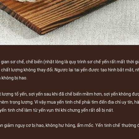
gian sơ chế, chế biến (nhặt lông là quy trình sơ chế yến rất mất thời gia
n chất lượng không thay đổi. Ngược lại tai yến được tạo hình bắt mắt, n
 không bị hao.
lượng tổ yến, sợi yến sau khi đã chế biến mềm hơn, sợi yến không đượ
thêm trọng lượng. Vì vậy mua yến tinh chế phải tìm đến địa chỉ uy tín,
n tinh chế làm từ yến vụn thì khi chưng yến rất dễ bị nát.
n giảm nguy cơ bị hao, không hư hỏng, ẩm mốc. Yến tinh chế thường đượ