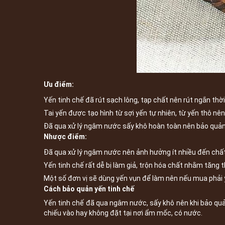
Ưu điểm:
Yến tinh chế đã rút sạch lông, tạp chất nên rút ngắn thời 
Tai yến được tạo hình từ sợi yến tự nhiên, từ yến thô nê
Đã qua xử lý ngâm nước sấy khô hoàn toàn nên bảo quản
Nhược điểm:
Đã qua xử lý ngâm nước nên ảnh hưởng ít nhiều đến chất 
Yến tinh chế rất dễ bị làm giả, trộn hóa chất nhằm tăng 
Một số đơn vị sẽ dùng yến vụn để làm nên nếu mua phải yế
Cách bảo quản yến tinh chế
Yến tinh chế đã qua ngâm nước, sấy khô nên khi bảo quả
chiếu vào hay không đặt tại nơi ẩm mốc, có nước.