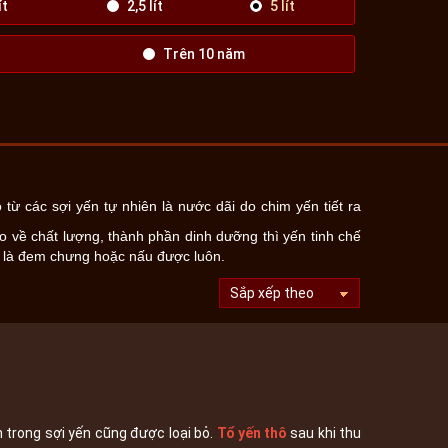
ít
2,5 lít
5 lít
Trên 10 năm
 từ các sợi yến tự nhiên là nước dãi do chim yến tiết ra
o về chất lượng, thành phần dinh dưỡng thì yến tinh chế
c là đem chưng hoặc nấu được luôn.
n trong sợi yến cũng được loại bỏ.
Tổ yến thô
sau khi thu