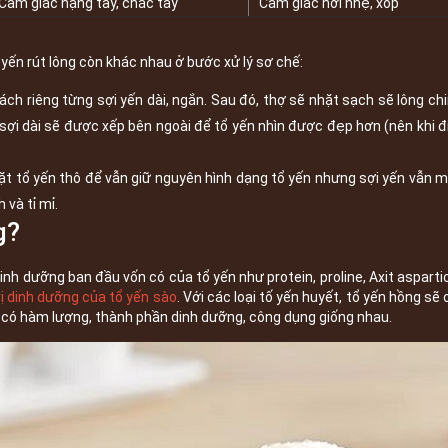
Cảm giác nặng tay, chắc tay
Cảm giác hơi nhẹ, xốp
 yến rút lông còn khác nhau ở bước xử lý sơ chế:
ch riêng từng sợi yến dài, ngắn. Sau đó, thợ sẽ nhặt sạch sẽ lông chi
 sợi dài sẽ được xếp bên ngoài để tổ yến nhìn được đẹp hơn (nên khi đ
 tổ yến thô để vẫn giữ nguyên hình dạng tổ yến nhưng sợi yến vẫn mề
 và tỉ mỉ.
g?
h dưỡng ban đầu vốn có của tổ yến như protein, proline, Axit aspartic
rị dinh dưỡng của tổ yến sào
. Với các loại tố yến huyết, tổ yến hồng s
ều có hàm lượng, thành phần dinh dưỡng, công dụng giống nhau.