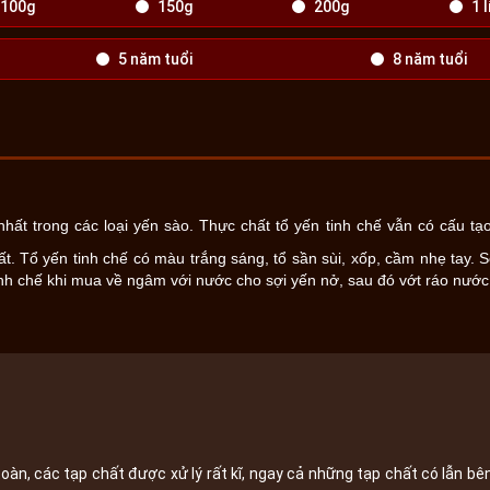
100g
150g
200g
1 l
5 năm tuổi
8 năm tuổi
hất trong các loại yến sào. Thực chất tổ yến tinh chế vẫn có cấu tạo
. Tổ yến tinh chế có màu trắng sáng, tổ sần sùi, xốp, cầm nhẹ tay. S
inh chế khi mua về ngâm với nước cho sợi yến nở, sau đó vớt ráo nướ
àn, các tạp chất được xử lý rất kĩ, ngay cả những tạp chất có lẫn bê