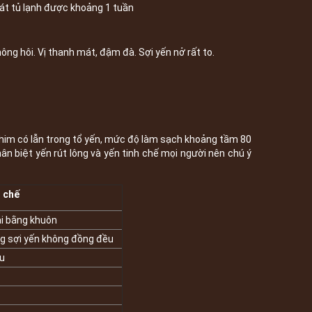
át tủ lạnh được khoảng 1 tuần
 không hôi. Vị thanh mát, đậm đà. Sợi yến nở rất to.
chim có lẫn trong tổ yến, mức độ làm sạch khoảng tầm 80
phân biệt yến rút lông và yến tinh chế mọi người nên chú ý
h chế
ại bằng khuôn
ng sợi yến không đồng đều
u