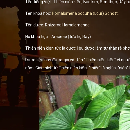
Tên tiếng Việt: Thiên niên kiện, Bao kim, Sơn thục, Ráy 
Tên khoa học:
Homalomena occulta (Lour) Schott.
Tên dược: Rhizoma Homalomenae
Họ khoa học: Araceae (tức họ Ráy)
Thiên niện kiện tức là dược liệu được làm từ thân rễ phơi
Dược liệu này được gọi với tên “Thiên niện kiện” vì ng
năm. Giải thích từ Thiên niên kiện: “thiên” là nghìn, “niên”