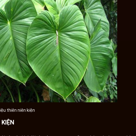
iệu thiên niên kiện
 KIỆN