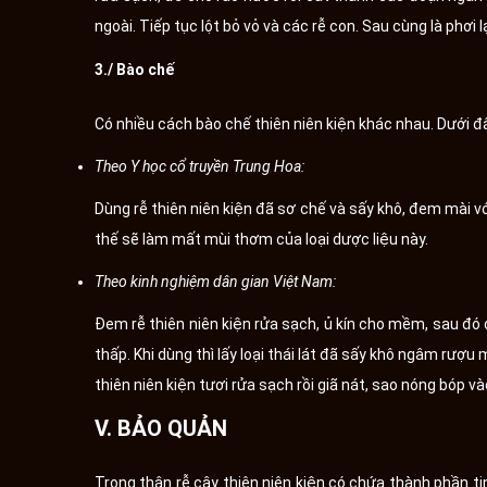
ngoài. Tiếp tục lột bỏ vỏ và các rễ con. Sau cùng là phơi
3./ Bào chế
Có nhiều cách bào chế thiên niên kiện khác nhau. Dưới đâ
Theo Y học cổ truyền Trung Hoa:
Dùng rễ thiên niên kiện đã sơ chế và sấy khô, đem mài v
thế sẽ làm mất mùi thơm của loại dược liệu này.
Theo kinh nghiệm dân gian Việt Nam:
Đem rễ thiên niên kiện rửa sạch, ủ kín cho mềm, sau đó 
thấp. Khi dùng thì lấy loại thái lát đã sấy khô ngâm rượ
thiên niên kiện tươi rửa sạch rồi giã nát, sao nóng bóp v
V. BẢO QUẢN
Trong thân rễ cây thiên niên kiện có chứa thành phần ti