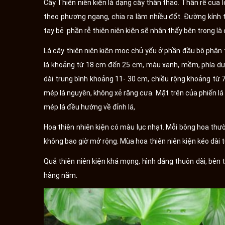
Cây Thiên niên kiện là dạng cây thân thảo. Thân rễ của
theo phương ngang, chia ra làm nhiều đốt. Đường kính
tay bẻ phần rễ thiên niên kiện sẽ nhận thấy bên trong là
Lá cây thiên niên kiện mọc chủ yếu ở phần đầu bộ phận t
lá khoảng từ 18 cm đến 25 cm, màu xanh, mềm, phía dướ
dài trung bình khoảng 11- 30 cm, chiều rộng khoảng từ 
mép lá nguyên, không xẻ răng cưa. Mặt trên của phiến lá
mép lá đều hướng về đỉnh lá,
Hoa thiên nhiên kiện có màu lục nhạt. Mỗi bông hoa thư
không bao giờ mở rộng. Mùa hoa thiên niên kiện kéo dài 
Quả thiên niên kiện khá mọng, hình dáng thuôn dài, bên 
hàng năm.