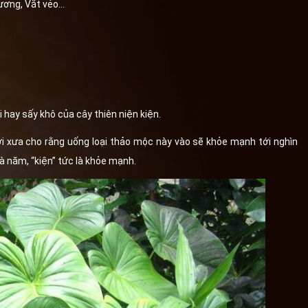
hương, Vắt vẻo…
 hay sấy khô của cây thiên niện kiện.
ười xưa cho rằng uống loại thảo mộc này vào sẽ khỏe mạnh tới nghìn
 là năm, “kiện” tức là khỏe mạnh.